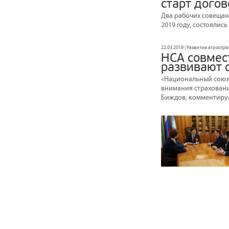
старт дого
Два рабочих совещан
2019 году, состояли
22.03.2019 | Развитие агростр
НСА совмес
развивают 
«Национальный союз 
внимания страховани
Биждов, комментируя