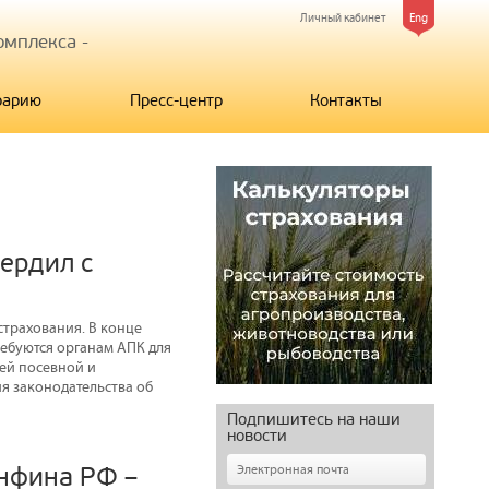
Личный кабинет
Eng
мплекса -
рарию
Пресс-центр
Контакты
ердил с
трахования. В конце
ебуются органам АПК для
ней посевной и
я законодательства об
Подпишитесь на наши
новости
инфина РФ –