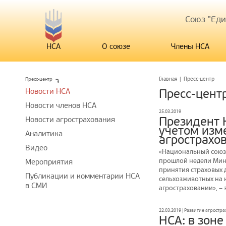
Союз "Ед
НСА
О союзе
Члены НСА
Пресс-центр
Главная
|
Пресс-центр
Новости НСА
Пресс-цент
Новости членов НСА
25.03.2019
Президент 
Новости агрострахования
учетом изм
Аналитика
агрострахо
Видео
«Национальный союз 
прошлой недели Минс
Мероприятия
принятия страховых 
Публикации и комментарии НСА
сельхозживотных на 
в СМИ
агростраховании», –
22.03.2019 | Развитие агростр
НСА: в зон