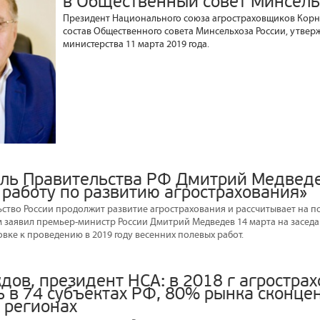
в Общественный совет Минсель
Президент Национального союза агростраховщиков Корн
состав Общественного совета Минсельхоза России, утве
министерства 11 марта 2019 года.
ль Правительства РФ Дмитрий Медвед
работу по развитию агрострахования»
льство России продолжит развитие агрострахования и рассчитывает на 
ом заявил премьер-министр России Дмитрий Медведев 14 марта на заседа
вке к проведению в 2019 году весенних полевых работ.
дов, президент НСА: в 2018 г агростра
ь в 74 субъектах РФ, 80% рынка сконце
 регионах