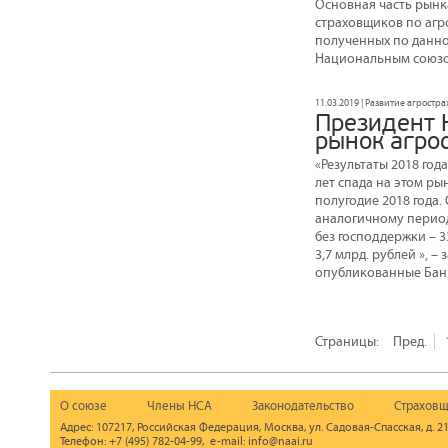
Основная часть рынка
страховщиков по агро
полученных по данно
Национальным союзо
11.03.2019 | Развитие агростр
Президент 
рынок агро
«Результаты 2018 го
лет спада на этом р
полугодие 2018 года
аналогичному период
без господдержки – 3
3,7 млрд. рублей »,
опубликованные Банк
Страницы:
Пред.
О союзе
Члены НСА
Законодательство
Страховщ
Адрес: 107217, Российская Федерация, Москва, ул. Садовая-Спасская, д. 21
Телефон: +7 (495) 782-04-99, e-mail: info@naai.ru