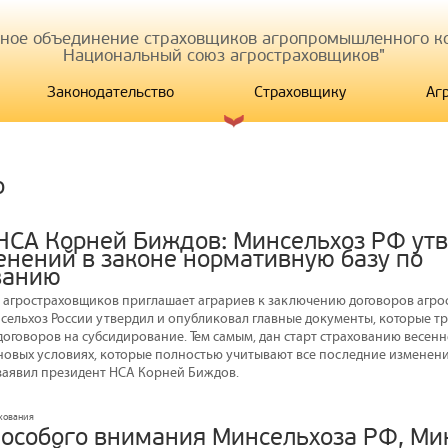
иное объединение страховщиков агропромышленного ко
Национальный союз агростраховщиков"
Законодательство
Страховщику
Аг
р
НСА Корней Биждов: Минсельхоз РФ утв
енений в законе нормативную базу по
ванию
агростраховщиков приглашает аграриев к заключению договоров агрос
ельхоз России утвердил и опубликовал главные документы, которые тр
договоров на субсидирование. Тем самым, дан старт страхованию весен
новых условиях, которые полностью учитывают все последние изменени
 заявил президент НСА Корней Биждов.
ахования
е особого внимания Минсельхоза РФ, М