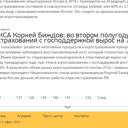
 страхования сельхозрисков России в 2018 г. приходится на 20 ведущих 
страхованию составили в совокупности 3,0 млрд. рублей, или 80% из 3,7
му виду страховыми компаниями России. Это следует из данных анализ
м агростраховщиков.
ахования
НСА Корней Биждов: во втором полугод
страхования с господдержкой вырос на
да показывают: развитие негативных процессов в агростраховании прек
ынке впервые наблюдался восстановительный рост, который полностью п
. Объем премий по страхованию сельхозрисков в этом периоде вырос на
у предыдущего года, при этом в агростраховании с господдержкой рост
3%. В результате объем рынка агрострахования по итогам 2018 г. превыс
 – заявил президент Национального союза агростраховщиков Корней Биж
ом России данные об итогах работы отрасли страхования РФ.
1
...
137
138
139
140
141
...
232
След.
ику
Аграрию
Пресс-центр
Контакты
/1, офис 1012.