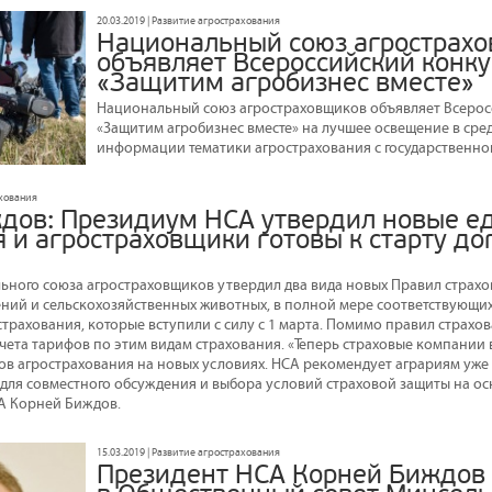
20.03.2019 | Развитие агрострахования
Национальный союз агрострах
объявляет Всероссийский конк
«Защитим агробизнес вместе»
Национальный союз агростраховщиков объявляет Всеро
«Защитим агробизнес вместе» на лучшее освещение в сре
информации тематики агрострахования с государственно
ахования
дов: Президиум НСА утвердил новые е
я и агростраховщики готовы к старту д
ного союза агростраховщиков утвердил два вида новых Правил страхо
ний и сельскохозяйственных животных, в полной мере соответствующи
страхования, которые вступили с силу с 1 марта. Помимо правил страх
чета тарифов по этим видам страхования. «Теперь страховые компании 
в агрострахования на новых условиях. НСА рекомендует аграриям уже 
для совместного обсуждения и выбора условий страховой защиты на осн
А Корней Биждов.
15.03.2019 | Развитие агрострахования
Президент НСА Корней Биждов 