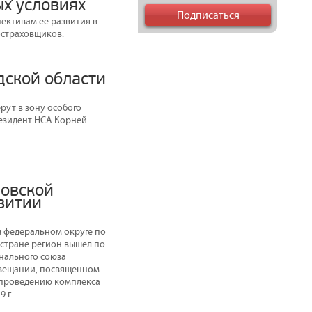
ых условиях
ективам ее развития в
остраховщиков.
дской области
рут в зону особого
резидент НСА Корней
овской
витии
м федеральном округе по
о стране регион вышел по
онального союза
овещании, посвященном
 проведению комплекса
 г.