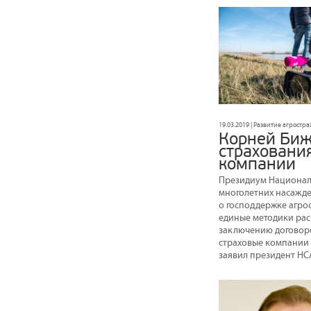
19.03.2019 | Развитие агростр
Корней Биж
страховани
компании
Президиум Националь
многолетних насажде
о господдержке агро
единые методики рас
заключению договоро
страховые компании 
заявил президент НС