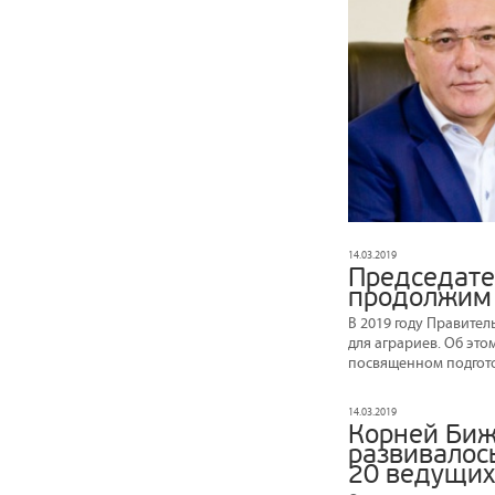
14.03.2019
Председате
продолжим 
В 2019 году Правите
для аграриев. Об эт
посвященном подгото
14.03.2019
Корней Биж
развивалос
20 ведущих