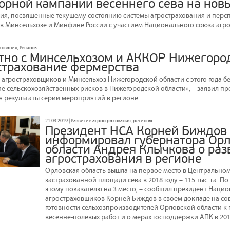
ворной кампании весеннего сева на нов
ия, посвященные текущему состоянию системы агрострахования и персп
сь в Минсельхозе и Минфине России с участием Национального союза агр
ахования, Регионы
тно с Минсельхозом и АККОР Нижегоро
страхование фермерства
агростраховщиков и Минсельхоз Нижегородской области с этого года бе
е сельскохозяйственных рисков в Нижегородской области», – заявил п
 результаты серии мероприятий в регионе.
21.03.2019 | Развитие агрострахования, регионы
Президент НСА Корней Биждов
информировал губернатора Орл
области Андрея Клычкова о раз
агрострахования в регионе
Орловская область вышла на первое место в Центрально
застрахованной площади сева в 2018 году – 115 тыс. га. П
этому показателю на 3 место, – сообщил президент Наци
агростраховщиков Корней Биждов в своем докладе на с
готовности сельхозпроизводителей Орловской области к
весенне-полевых работ и о мерах господдержки АПК в 2019