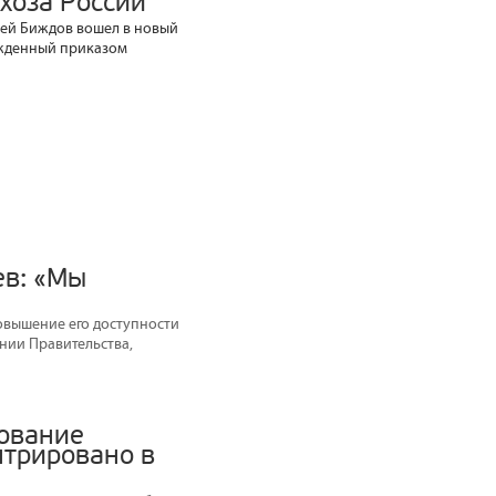
хоза России
ей Биждов вошел в новый
ржденный приказом
ев: «Мы
повышение его доступности
нии Правительства,
хование
нтрировано в