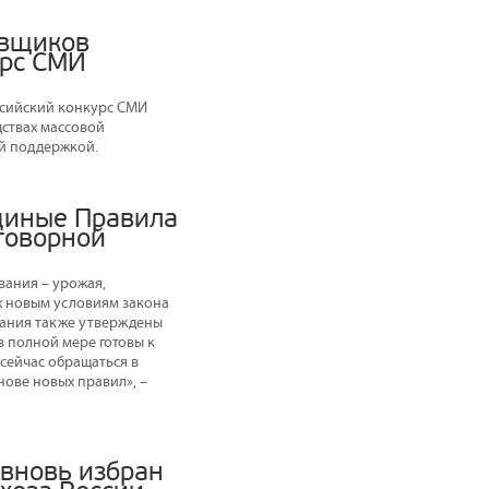
овщиков
урс СМИ
ссийский конкурс СМИ
дствах массовой
й поддержкой.
диные Правила
оговорной
вания – урожая,
х новым условиям закона
ования также утверждены
в полной мере готовы к
сейчас обращаться в
ове новых правил», –
вновь избран