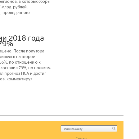
регионов, в которых сборы
 млрд. рублей,
а, проведенного
ии 2018 года
 79%
ращено. После полутора
ришелся на второе
 56%, по отношению к
 составил 79%, по полисам
ил прогноз НСА и достиг
дов, комментируя