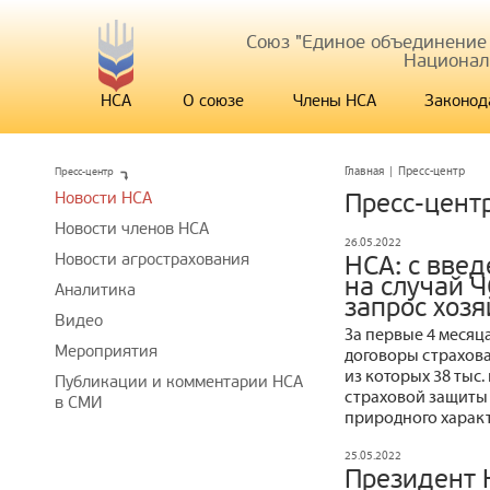
Союз "Единое объединение
Национал
НСА
О союзе
Члены НСА
Законод
Пресс-центр
Главная
|
Пресс-центр
Новости НСА
Пресс-цент
Новости членов НСА
26.05.2022
Новости агрострахования
НСА: с вве
на случай Ч
Аналитика
запрос хозя
Видео
За первые 4 месяц
Мероприятия
договоры страхова
из которых 38 тыс
Публикации и комментарии НСА
страховой защиты 
в СМИ
природного харак
25.05.2022
Президент 