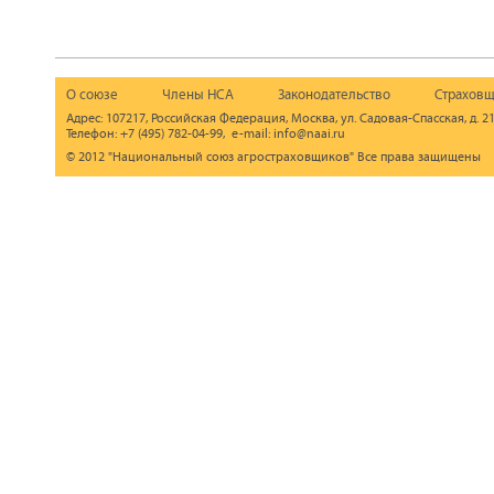
О союзе
Члены НСА
Законодательство
Страховщ
Адрес: 107217, Российская Федерация, Москва, ул. Садовая-Спасская, д. 21
Телефон: +7 (495) 782-04-99, e-mail: info@naai.ru
© 2012 "Национальный союз агростраховщиков" Все права защищены