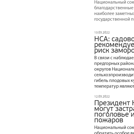
Национальный сою
благодарственные 
наиболее заметных
государственной п
13.05.2022
НСА: садов
рекомендуе
риск замор
В связи с наблюда
предгорных район
округов Национал
сельхозпроизводит
гибель плодовых к
температур являют
12.05.2022
Президент 
могут заст
поголовье и
пожаров
Национальный сою
обратить особое в