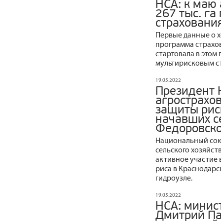
НСА: к маю
267 тыс. га
страховани
Первые данные о х
программа страхов
стартовала в этом 
мультирисковым с
19.05.2022
Президент 
агрострахо
защиты рис
начавших с
Федоровско
Национальный сою
сельского хозяйс
активное участие 
риса в Краснодарс
гидроузле.
19.05.2022
НСА: минис
Дмитрий Па