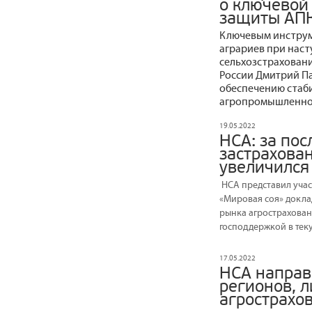
о ключевой
защиты АПК
Ключевым инструм
аграриев при наст
сельхозстраховани
России Дмитрий П
обеспечению стаб
агропромышленног
19.05.2022
НСА: за пос
застрахован
увеличился 
НСА представил учас
«Мировая соя» докла
рынка агрострахован
господдержкой в теку
17.05.2022
НСА направ
регионов, 
агрострахо