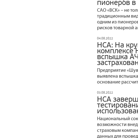
пионеров в
САО «ВСК» – не то
традиционным вида
одним из пионеров
рисков товарной а
04.08.2022
НСА: На кр
комплексе 
вспышка АЧ
застрахова
Предприятие «Шува
выявлена вспышка 
основание рассчи
03.08.2022
НСА заверш
тестирован
использова
Национальный сою
возможности внед
страховым компан
данных для прове