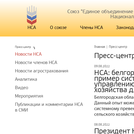
Союз "Единое объединение
Национал
НСА
О союзе
Члены НСА
Законод
Пресс-центр
Главная
|
Пресс-центр
Новости НСА
Пресс-цент
Новости членов НСА
09.08.2022
Новости агрострахования
НСА: белгор
пример сис
Аналитика
управлению
Видео
хозяйства д
Мероприятия
Белгородская облас
Данный опыт может
Публикации и комментарии НСА
системному преве
в СМИ
сельского хозяйст
08.08.2022
Президент 