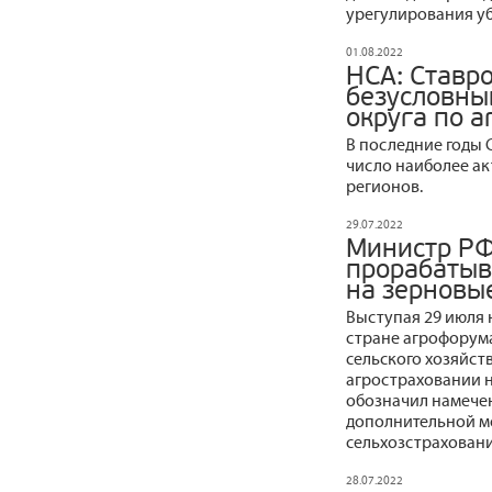
урегулирования у
01.08.2022
НСА: Ставр
безусловны
округа по 
В последние годы 
число наиболее а
регионов.
29.07.2022
Министр РФ
прорабатыв
на зерновы
Выступая 29 июля 
стране агрофорума
сельского хозяйст
агростраховании 
обозначил намече
дополнительной м
сельхозстраховани
28.07.2022