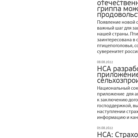
отечествен
гриппа мож
продовольс
Появление новой о
важный шаг для з
нашей страны. Пти
заинтересована в 
птицепоголовья, с
суверенитет росси
08.08.2022
НСА разраб
приложение
сельхозпро
Национальный сою
приложение для а
к заключению дого
господдержкой, в
наступлении страх
информацию и кана
05.08.2022
НСА: Страхо