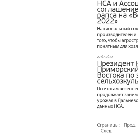
НСА и Ассо
соглашение
рапса на «В
2022»
Национальный сою
производителей и 
того, чтобы агрос
понятным для хозя
27.07.2022
Президент 
Приморский
Востока по
сельхозкул
По итогам весенне
продолжает заним
урожая в Дальнево
данных НСА.
Страницы:
Пред.
След.