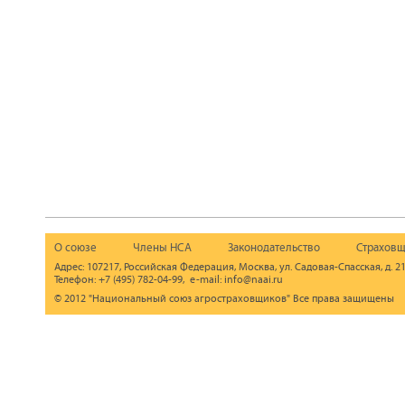
О союзе
Члены НСА
Законодательство
Страховщ
Адрес: 107217, Российская Федерация, Москва, ул. Садовая-Спасская, д. 21
Телефон: +7 (495) 782-04-99, e-mail: info@naai.ru
© 2012 "Национальный союз агростраховщиков" Все права защищены