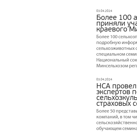
03.04.2024
Более 100 
приняли уч
краевого М
Более 100 сельхоз
подробную информ
сельхозживотных с
специальном семи
Национальный сою
Минсельхозом рег
03.04.2024
НСА провел
экспертов 
сельхозкул
страховых 
Более 50 представ
компаний, в том ч
сельскозяйственно
обучающем семина