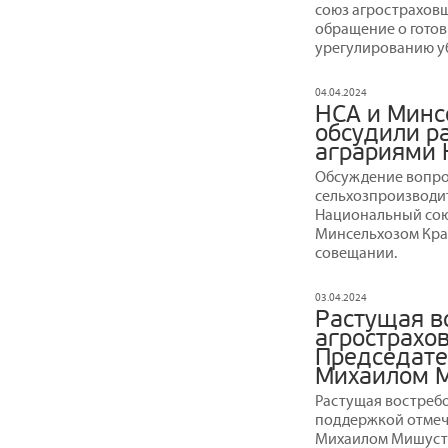
союз агрострахов
обращение о гото
урегулированию у
04.04.2024
НСА и Минс
обсудили р
аграриями 
Обсуждение вопро
сельхозпроизводи
Национальный сою
Минсельхозом Кра
совещании.
03.04.2024
Растущая в
агрострахо
Председате
Михаилом 
Растущая востребо
поддержкой отмеч
Михаилом Мишусти