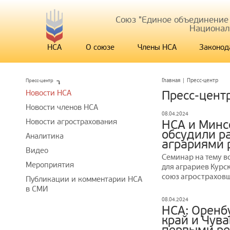
Союз "Единое объединение
Национал
НСА
О союзе
Члены НСА
Законод
Пресс-центр
Главная
|
Пресс-центр
Новости НСА
Пресс-цент
Новости членов НСА
08.04.2024
Новости агрострахования
НСА и Минс
обсудили р
Аналитика
аграриями 
Видео
Семинар на тему в
Мероприятия
для аграриев Курс
союз агростраховщ
Публикации и комментарии НСА
в СМИ
08.04.2024
НСА: Оренбу
край и Чув