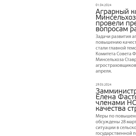
01.04.2024
Аграрный к
Минсельхоз
провели пр
вопросам р
Задачи развития а
повышению качест
стали главной тем
Комитета Совета Ф
Минсельхоза Став
агростраховщиков, 
апреля.
29.03.2024
Замминистр
Елена Фаст
членами НС
качества с
Меры по повышени
обсуждены 28 март
ситуации в сельск
государственной 