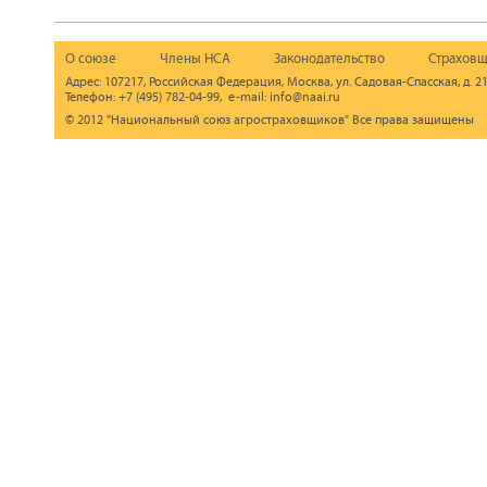
О союзе
Члены НСА
Законодательство
Страховщ
Адрес: 107217, Российская Федерация, Москва, ул. Садовая-Спасская, д. 21
Телефон: +7 (495) 782-04-99, e-mail: info@naai.ru
© 2012 "Национальный союз агростраховщиков" Все права защищены