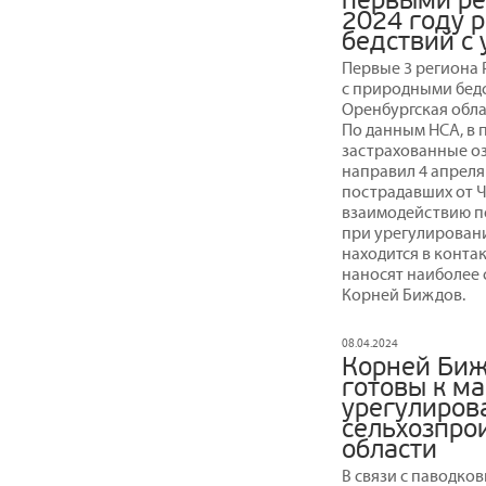
первыми ре
2024 году 
бедствий с
Первые 3 региона 
с природными бедс
Оренбургская обла
По данным НСА, в 
застрахованные о
направил 4 апрел
пострадавших от Ч
взаимодействию по
при урегулирован
находится в контак
наносят наиболее 
Корней Биждов.
08.04.2024
Корней Биж
готовы к м
урегулиров
сельхозпро
области
В связи с паводко