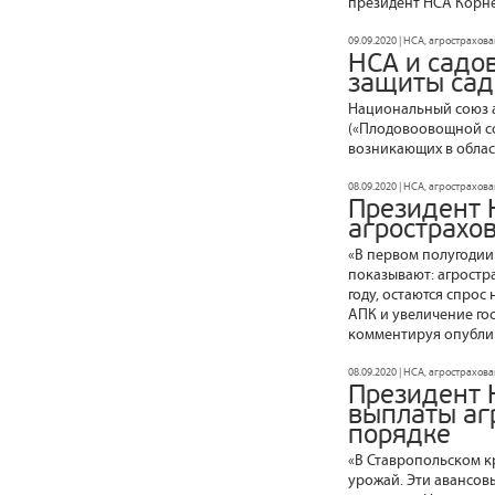
президент НСА Корне
09.09.2020 | НСА, агрострахов
НСА и садо
защиты сад
Национальный союз 
(«Плодовоовощной со
возникающих в облас
08.09.2020 | НСА, агрострахов
Президент 
агрострахо
«В первом полугодии 
показывают: агростр
году, остаются спро
АПК и увеличение го
комментируя опублик
08.09.2020 | НСА, агрострахов
Президент 
выплаты аг
порядке
«В Ставропольском к
урожай. Эти авансов