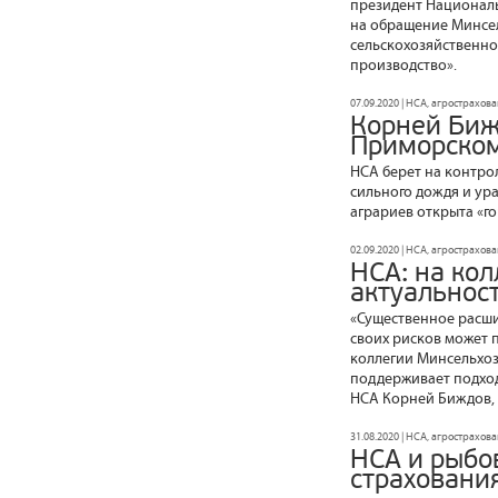
президент Националь
на обращение Минсел
сельскохозяйственно
производство».
07.09.2020 | НСА, агрострахов
Корней Биж
Приморском
НСА берет на контро
сильного дождя и ур
аграриев открыта «г
02.09.2020 | НСА, агрострахов
НСА: на ко
актуальнос
«Существенное расши
своих рисков может п
коллегии Минсельхоз
поддерживает подход
НСА Корней Биждов, 
31.08.2020 | НСА, агрострахов
НСА и рыбо
страховани