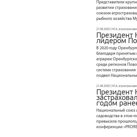
Представители крупн
развитии страховани
союзом агростраховщ
рыбного хозяйства Му
27.08.2020 | НСА, агрострахов
Президент 
лидером По
В 2020 году Оренбург
благодаря принятым м
аграрии Оренбургской
среди регионов Пово
системе страхования 
подвел Национальны
21.08.2020 | НСА, агрострахов
Президент 
застрахова
годом ране
Национальный союз а
садоводства в этом го
превысила прошлогод
конференции «PROЯБЛ