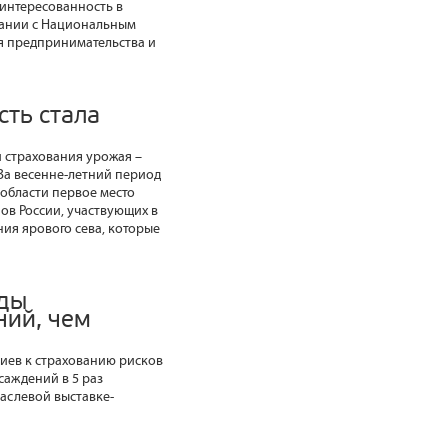
аинтересованность в
щании с Национальным
я предпринимательства и
сть стала
и страхования урожая –
 За весенне-летний период
 области первое место
ов России, участвующих в
ния ярового сева, которые
оды
ний, чем
иев к страхованию рисков
асаждений в 5 раз
аслевой выставке-