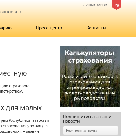
Личный кабинет
Eng
мплекса -
рарию
Пресс-центр
Контакты
вместную
ицию страхового
нистерством.
х для малых
Подпишитесь на наши
рые Республика Татарстан
новости
а страхования урожая для
рахования», – заявил