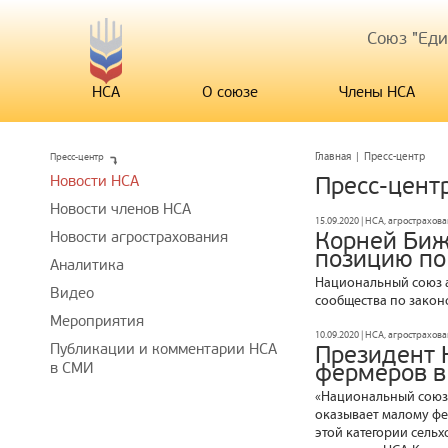
Союз "Ед
НСА
О союзе
Члены НСА
Пресс-центр
Главная
|
Пресс-центр
Новости НСА
Пресс-цент
Новости членов НСА
15.09.2020 | НСА, агрострахов
Корней Биж
Новости агрострахования
позицию по
Аналитика
Национальный союз а
Видео
сообщества по закон
Мероприятия
10.09.2020 | НСА, агрострахов
Публикации и комментарии НСА
Президент 
в СМИ
фермеров в
«Национальный союз 
оказывает малому фе
этой категории сельх