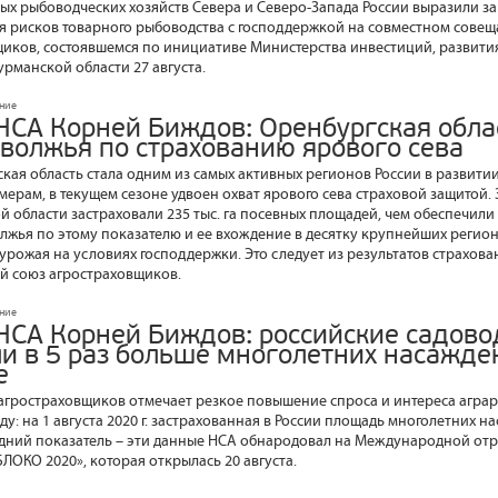
ых рыбоводческих хозяйств Севера и Северо-Запада России выразили з
я рисков товарного рыбоводства с господдержкой на совместном сове
иков, состоявшемся по инициативе Министерства инвестиций, развити
рманской области 27 августа.
ание
НСА Корней Биждов: Оренбургская обла
волжья по страхованию ярового сева
ская область стала одним из самых активных регионов России в развити
ерам, в текущем сезоне удвоен охват ярового сева страховой защитой.
 области застраховали 235 тыс. га посевных площадей, чем обеспечили
лжья по этому показателю и ее вхождение в десятку крупнейших регион
урожая на условиях господдержки. Это следует из результатов страхова
й союз агростраховщиков.
ание
НСА Корней Биждов: российские садов
ли в 5 раз больше многолетних насажде
е
гростраховщиков отмечает резкое повышение спроса и интереса аграр
ду: на 1 августа 2020 г. застрахованная в России площадь многолетних н
ний показатель – эти данные НСА обнародовал на Международной отр
ОКО 2020», которая открылась 20 августа.