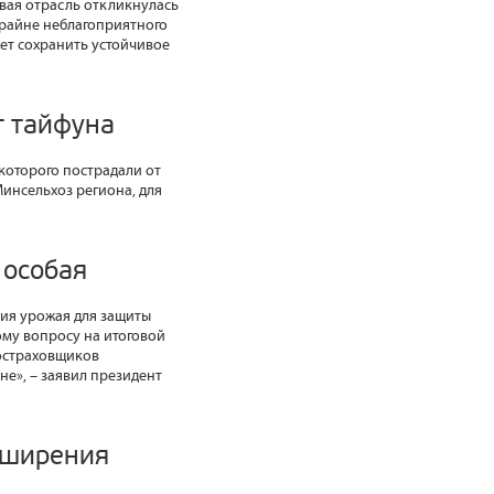
вая отрасль откликнулась
крайне неблагоприятного
ет сохранить устойчивое
т тайфуна
которого пострадали от
Минсельхоз региона, для
 особая
ия урожая для защиты
ому вопросу на итоговой
ростраховщиков
е», – заявил президент
сширения