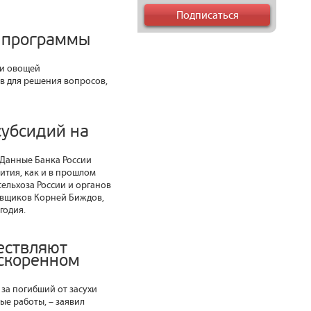
ь программы
 и овощей
в для решения вопросов,
субсидий на
. Данные Банка России
ития, как и в прошлом
ельхоза России и органов
овщиков Корней Биждов,
годия.
ествляют
ускоренном
за погибший от засухи
ые работы, – заявил