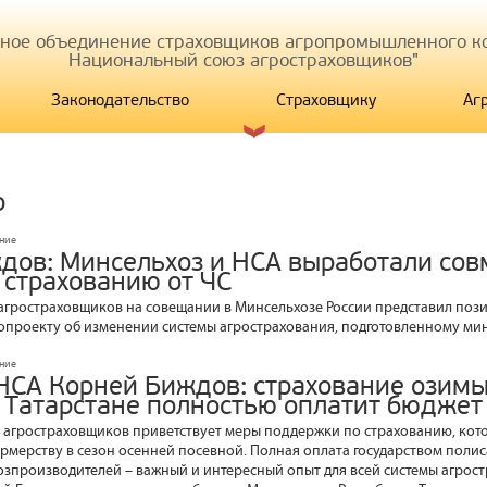
иное объединение страховщиков агропромышленного ко
Национальный союз агростраховщиков"
Законодательство
Страховщику
Аг
р
ание
дов: Минсельхоз и НСА выработали со
 страхованию от ЧС
гростраховщиков на совещании в Минсельхозе России представил поз
опроекту об изменении системы агрострахования, подготовленному ми
ание
НСА Корней Биждов: страхование озимы
 Татарстане полностью оплатит бюджет
агростраховщиков приветствует меры поддержки по страхованию, кото
рмерству в сезон осенней посевной. Полная оплата государством полис
озпроизводителей – важный и интересный опыт для всей системы агрост