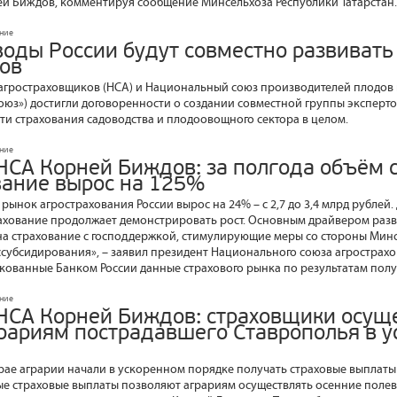
й Биждов, комментируя сообщение Минсельхоза Республики Татарстан.
ание
воды России будут совместно развиват
ов
агростраховщиков (НСА) и Национальный союз производителей плодов
юз») достигли договоренности о создании совместной группы эксперто
ти страхования садоводства и плодоовощного сектора в целом.
ание
НСА Корней Биждов: за полгода объём 
вание вырос на 125%
рынок агрострахования России вырос на 24% – с 2,7 до 3,4 млрд рублей
ахование продолжает демонстрировать рост. Основным драйвером разв
с на страхование с господдержкой, стимулирующие меры со стороны Минс
ссубсидирования», – заявил президент Национального союза агрострах
ованные Банком России данные страхового рынка по результатам полу
ание
НСА Корней Биждов: страховщики осущ
рариям пострадавшего Ставрополья в 
рае аграрии начали в ускоренном порядке получать страховые выплаты 
ые страховые выплаты позволяют аграриям осуществлять осенние полев