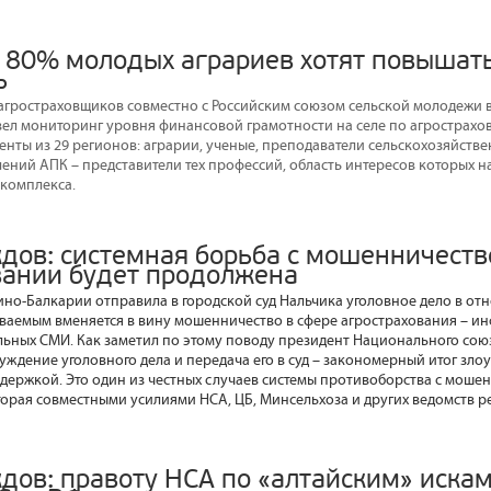
 80% молодых аграриев хотят повышат
ь
гростраховщиков совместно с Российским союзом сельской молодежи 
л мониторинг уровня финансовой грамотности на селе по агрострахо
енты из 29 регионов: аграрии, ученые, преподаватели сельскохозяйстве
ений АПК – представители тех профессий, область интересов которых на
комплекса.
дов: системная борьба с мошенничеств
вании будет продолжена
но-Балкарии отправила в городской суд Нальчика уголовное дело в от
ваемым вменяется в вину мошенничество в сфере агрострахования – и
льных СМИ. Как заметил по этому поводу президент Национального со
уждение уголовного дела и передача его в суд – закономерный итог зло
ддержкой. Это один из честных случаев системы противоборства с моше
торая совместными усилиями НСА, ЦБ, Минсельхоза и других ведомств р
дов: правоту НСА по «алтайским» иска