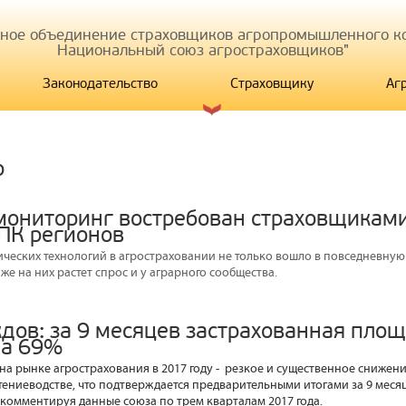
иное объединение страховщиков агропромышленного ко
Национальный союз агростраховщиков"
Законодательство
Страховщику
Аг
р
мониторинг востребован страховщиками
ПК регионов
ческих технологий в агростраховании не только вошло в повседневную
же на них растет спрос и у аграрного сообщества.
дов: за 9 месяцев застрахованная пло
на 69%
на рынке агрострахования в 2017 году - резкое и существенное снижени
ениеводстве, что подтверждается предварительными итогами за 9 месяц
комментируя данные союза по трем кварталам 2017 года.