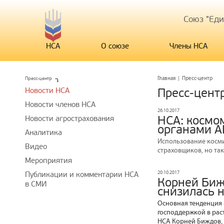
Союз "Ед
НСА
О союзе
Члены НСА
Пресс-центр
Главная
|
Пресс-центр
Новости НСА
Пресс-цент
Новости членов НСА
26.10.2017
НСА: космо
Новости агрострахования
органами А
Аналитика
Использование косми
Видео
страховщиков, но так
Мероприятия
20.10.2017
Публикации и комментарии НСА
Корней Биж
в СМИ
снизилась 
Основная тенденция 
господдержкой в раст
НСА Корней Биждов, 