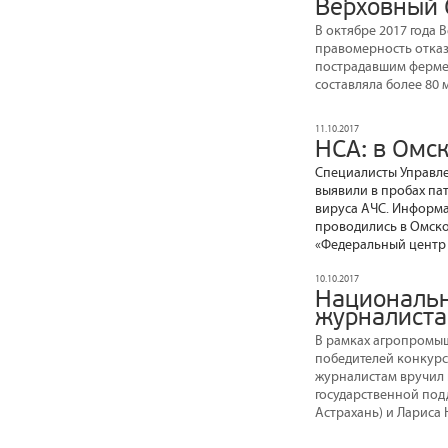
Верховный 
В октябре 2017 года 
правомерность отказ
пострадавшим фермер
составляла более 80 
11.10.2017
НСА: в Омск
Специалисты Управл
выявили в пробах па
вируса АЧС. Информа
проводились в Омско
«Федеральный центр 
10.10.2017
Национальн
журналиста
В рамках агропромыш
победителей конкурс
журналистам вручил 
государственной под
Астрахань) и Лариса 