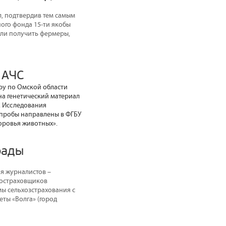
л, подтвердив тем самым
ого фонда 15-ти якобы
али получить фермеры,
 АЧС
ру по Омской области
на генетический материал
. Исследования
 пробы направлены в ФГБУ
оровья животных».
рады
я журналистов –
ростраховщиков
ы сельхозстрахования с
ты «Волга» (город