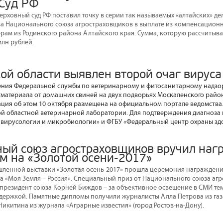
Суд РФ
Верховный суд РФ поставил точку в серии так называемых «алтайских» де
а Национального союза агростраховщиков в выплате из компенсационн
ам из Родинского района Алтайского края. Сумма, которую рассчитыв
млн рублей.
ой области выявлен второй очаг вируса
ения Федеральной службы по ветеринарному и фитосанитарному надзо
тматериала от домашних свиней на двух подворьях Москаленского райо
ция об этом 10 октября размещена на официальном портале ведомства
й областной ветеринарной лаборатории. Для подтверждения диагноза
вирусологии и микробиологии» и ФГБУ «Федеральный центр охраны зд
ый союз агростраховщиков вручил наг
м на «Золотой осени-2017»
ленной выставки «Золотая осень-2017» прошла церемония награждени
а «Моя Земля – Россия». Специальный приз от Национального союза аг
президент союза Корней Биждов – за объективное освещение в СМИ тем
держкой. Памятные дипломы получили журналисты Алла Петрова из газе
Никитина из журнала «Аграрные известия» (город Ростов-на-Дону).