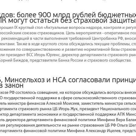
дов: более 900 млрд рублей бюджетных
К могут остаться без страховой защиты
 прошел IX круглый стол «Актуальные вопросы надзора, контроля и регу
оссийским союзом страховщиков. Цель мероприятия - оперативное по
 рекомендаций в части выполнения требований Центробанка РФ, внос
нтами. Также в ходе круглого стола обсуждались текущие проблемы, с
ложения по совершенствованию и развитию нормативной базы страхов
ли президент ВСС Игорь Юргенс, директор департамента страхового ры
Корней Биждов, представители Банка России и страхового сообщества.
, Минсельхоз и НСА согласовали прин
в закон
ьхозе РФ состоялось совещание, на котором обсуждались вопросы внес
О государственной поддержке в сфере сельскохозяйственного страхов
тель министра финансов Алексей Моисеев, заместитель министра сельск
артамента страхового рынка ЦБ Игорь Жук, президент Национального с
ктор департамента экономики и государственной поддержки АПК Минс
ель директора департамента финансовой политики Минфина Вера Балак
ия регулирования деятельности на рынке страхования ЦБ РФ Ольга Шел
епартамента финансовой политики Минфина Александр Ицелев, предста