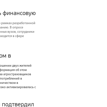
ь финансовую
в рамках разработанной
ванию. В опросе
нных вузов, сотрудники
ходится в сфере
ом в
ношении двух жителей
нформация об этом
юза агростраховщиков
употреблений в
нничеством в
езко активизировалась с
м подтвердил