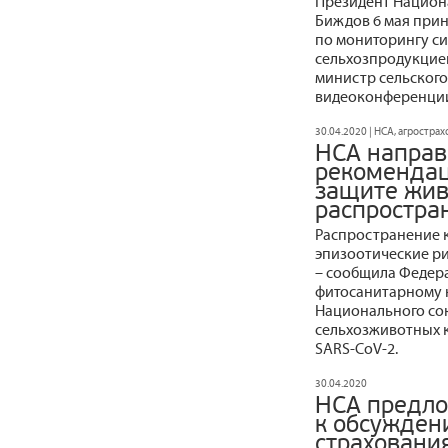
Президент Национ
Биждов 6 мая прин
по мониторингу си
сельхозпродукцие
министр сельского
видеоконференци
30.04.2020 | НСА, агростра
НСА направ
рекомендац
защите жив
распростра
Распространение 
эпизоотические р
– сообщила Федер
фитосанитарному н
Национального со
сельхозживотных к
SARS-CoV-2.
30.04.2020
НСА предло
к обсужден
страховани