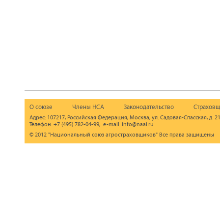
О союзе
Члены НСА
Законодательство
Страховщ
Адрес: 107217, Российская Федерация, Москва, ул. Садовая-Спасская, д. 21
Телефон: +7 (495) 782-04-99, e-mail: info@naai.ru
© 2012 "Национальный союз агростраховщиков" Все права защищены