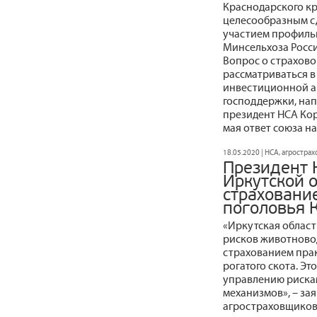
Краснодарского кр
целесообразным сд
участием профиль
Минсельхоза Росси
Вопрос о страхово
рассматриваться в
инвестиционной ак
господдержки, нап
президент НСА Ко
мая ответ союза н
18.05.2020 | НСА, агростра
Президент 
Иркутской 
страховани
поголовья 
«Иркутская область
рисков животновод
страхованием пра
рогатого скота. Эт
управлению риска
механизмов», – за
агростраховщиков