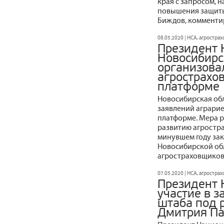
края с запросом, 
повышения защиты 
Биждов, комменти
08.05.2020 | НСА, агростра
Президент 
Новосибирс
организова
агрострахо
платформе
Новосибирская об
заявлений аграрие
платформе. Мера р
развитию агростра
минувшем году за
Новосибирской об
агростраховщиков
07.05.2020 | НСА, агростра
Президент 
участие в 
штаба под 
Дмитрия П