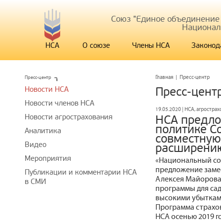
Союз "Единое объединение
Национал
НСА
О союзе
Члены НСА
Законод
Пресс-центр
Главная
|
Пресс-центр
Новости НСА
Пресс-цент
Новости членов НСА
19.05.2020 | НСА, агростра
Новости агрострахования
НСА предло
политике С
Аналитика
совместную
Видео
расширению
Мероприятия
«Национальный со
предложение заме
Публикации и комментарии НСА
Алексея Майорова
в СМИ
программы для сад
высокими убытками
Программа страхов
НСА осенью 2019 