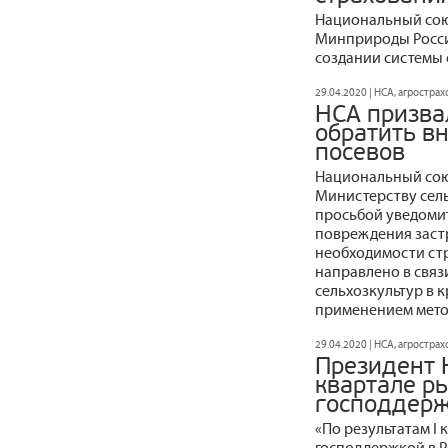
Национальный сою
Минприроды Росси
создании системы 
29.04.2020 | НСА, агростра
НСА призва
обратить в
посевов
Национальный сою
Министерству сель
просьбой уведомит
повреждения застр
необходимости ст
направлено в связ
сельхозкультур в 
применением мето
29.04.2020 | НСА, агростра
Президент 
квартале р
господдерж
«По результатам I
господдержкой в Ро