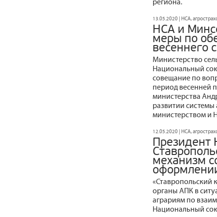
региона.
13.05.2020 | НСА, агростра
НСА и Минс
меры по об
весеннего 
Министерство сель
Национальный сою
совещание по воп
период весенней п
министерства Андр
развитии системы 
министерством и НС
12.05.2020 | НСА, агростра
Президент 
Ставрополь
механизм с
оформлении
«Ставропольский к
органы АПК в сит
аграриям по взаи
Национальный сою