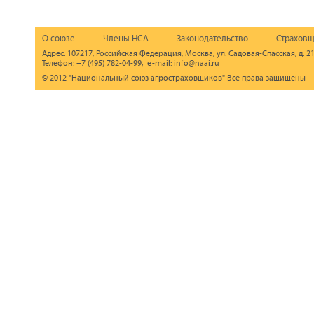
О союзе
Члены НСА
Законодательство
Страховщ
Адрес: 107217, Российская Федерация, Москва, ул. Садовая-Спасская, д. 21
Телефон: +7 (495) 782-04-99, e-mail: info@naai.ru
© 2012 "Национальный союз агростраховщиков" Все права защищены