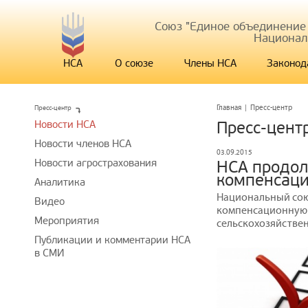
Союз "Единое объединение
Национал
НСА
О союзе
Члены НСА
Законод
Пресс-центр
Главная
|
Пресс-центр
Новости НСА
Пресс-цент
Новости членов НСА
03.09.2015
Новости агрострахования
НСА продол
компенсаци
Аналитика
Национальный сою
Видео
компенсационную в
Мероприятия
сельскохозяйстве
Публикации и комментарии НСА
в СМИ