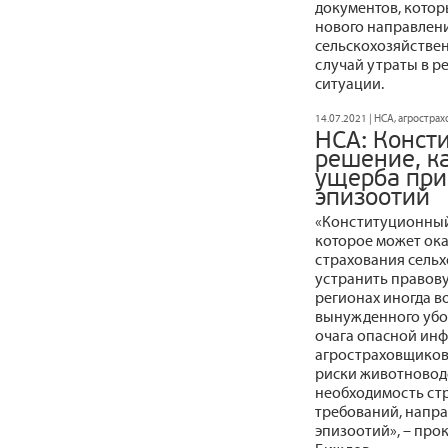
документов, котор
нового направлени
сельскохозяйстве
случай утраты в р
ситуации.
14.07.2021 | НСА, агростра
НСА: Конст
решение, к
ущерба при
эпизоотий
«Конституционный 
которое может ока
страхования сельх
устранить правову
регионах иногда в
вынужденного убо
очага опасной ин
агростраховщиков
риски животноводс
необходимость ст
требований, напр
эпизоотий», – пр