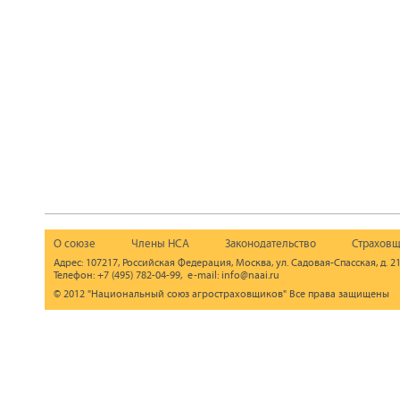
О союзе
Члены НСА
Законодательство
Страховщ
Адрес: 107217, Российская Федерация, Москва, ул. Садовая-Спасская, д. 21
Телефон: +7 (495) 782-04-99, e-mail: info@naai.ru
© 2012 "Национальный союз агростраховщиков" Все права защищены