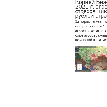
Корней Биж
2021 г. агр
страховщик
рублей стр
За первые 6 месяц
получили почти 1,
агрострахования с
союз агрострахов
компаний в статис