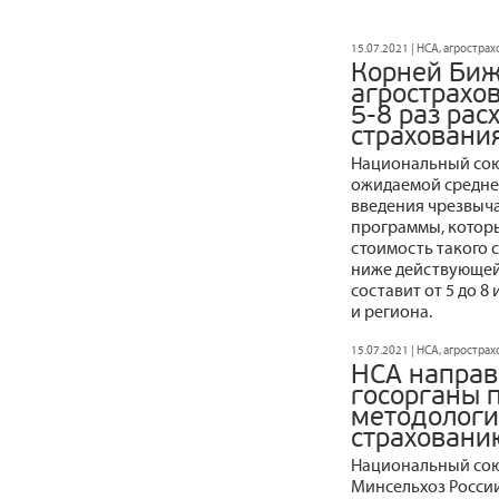
15.07.2021 | НСА, агростра
Корней Биж
агрострахо
5-8 раз рас
страхования
Национальный сою
ожидаемой средне
введения чрезвыча
программы, которы
стоимость такого 
ниже действующей
составит от 5 до 8
и региона.
15.07.2021 | НСА, агростра
НСА направ
госорганы 
методологи
страховани
Национальный сою
Минсельхоз России