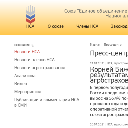
Союз "Единое объединение
Национал
НСА
О союзе
Члены НСА
Законод
Пресс-центр
Главная
|
Пресс-центр
Новости НСА
Пресс-цент
Новости членов НСА
21.07.2021 | НСА, агростра
Новости агрострахования
Корней Биж
результата
Аналитика
агрострахо
Видео
В первом полугоди
Мероприятия
России продолжил
вырос на 56,4% п
Публикации и комментарии НСА
прошлого года и до
в СМИ
оперативной отче
союза агрострахо
20.07.2021 | НСА, агростра