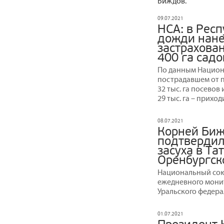
Биждов.
09.07.2021
НСА: в Рес
дожди нане
застрахован
400 га садо
По данным Национ
пострадавшем от 
32 тыс. га посевов 
29 тыс. га – приход
08.07.2021
Корней Биж
подтвердилс
засуха в Та
Оренбургск
Национальный сою
ежедневного монит
Уральского федера
01.07.2021