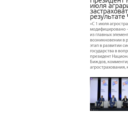
Президент 
июля аграр
застраховат
результате
«С 1 июля агростр
модифицировано – 
из главных элемен
возникновении в р
этап в развитии с
государства в воп
президент Национ
Биждов, комментир
агрострахования, к