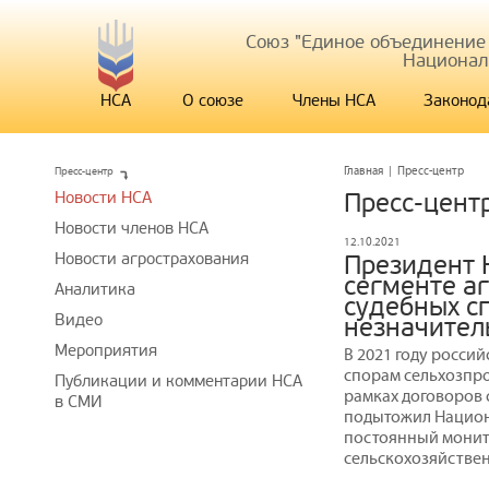
Союз "Единое объединение
Национал
НСА
О союзе
Члены НСА
Законод
Пресс-центр
Главная
|
Пресс-центр
Новости НСА
Пресс-цент
Новости членов НСА
12.10.2021
Новости агрострахования
Президент 
сегменте а
Аналитика
судебных с
Видео
незначите
Мероприятия
В 2021 году росси
спорам сельхозпр
Публикации и комментарии НСА
рамках договоров 
в СМИ
подытожил Национ
постоянный монит
сельскохозяйствен