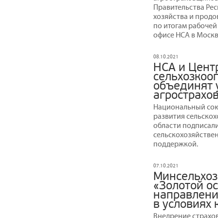
Правительства Рес
хозяйства и продо
по итогам рабочей 
офисе НСА в Москв
08.10.2021
НСА и Цент
сельхозкоо
объединят 
агрострахо
Национальный сою
развития сельско
области подписали
сельскохозяйствен
поддержкой.
07.10.2021
Минсельхоз
«Золотой о
направлени
в условиях
Внедрение страхо