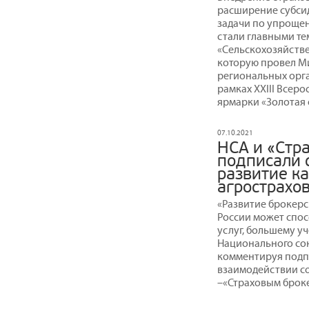
расширение субси
задачи по упроще
стали главными т
«Сельскохозяйстве
которую провел Ми
региональных орга
рамках XXIII Все
ярмарки «Золотая 
07.10.2021
НСА и «Стр
подписали 
развитие ка
агрострахо
«Развитие брокерс
России может спо
услуг, большему уч
Национального со
комментируя подп
взаимодействии с
–«Страховым брок