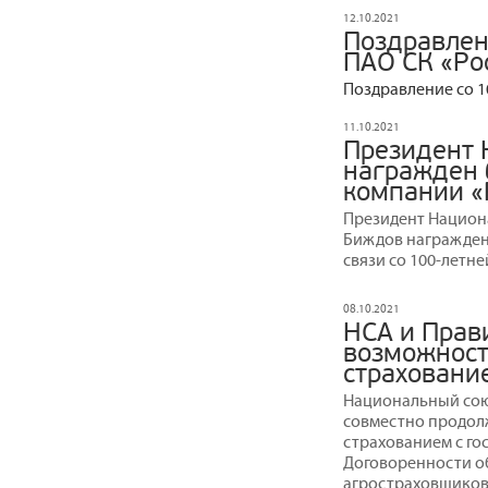
12.10.2021
Поздравлен
ПАО СК «Ро
Поздравление со 1
11.10.2021
Президент 
награжден 
компании «
Президент Национ
Биждов награжден
связи со 100-летн
08.10.2021
НСА и Прав
возможност
страховани
Национальный сою
совместно продол
страхованием с г
Договоренности о
агростраховщиков