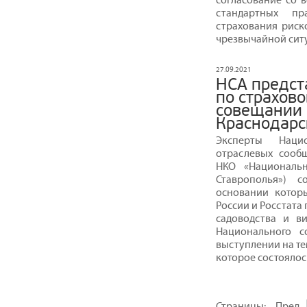
стандартных пр
страхования риск
чрезвычайной сит
27.09.2021
НСА предст
по страхов
совещании 
Краснодарс
Эксперты Наци
отраслевых сообщ
НКО «Национальн
Ставрополья») с
основании котор
России и Росстата
садоводства и в
Национального с
выступлении на те
которое состоялось
Страницы:
Пред.