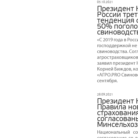
05.10.2021
Президент 
России трет
тенденция 
50% погол
свиноводст
«С 2019 года в Рос
господдержкой не
свиноводства. Сог
агростраховщиков, 
заявил президент
Корней Биждов, к
«АГРО.PRO Свиново
сентября.
28.09.2021
Президент 
Правила но
страховани
согласован
Минсельхо
Национальный со
согласование со 