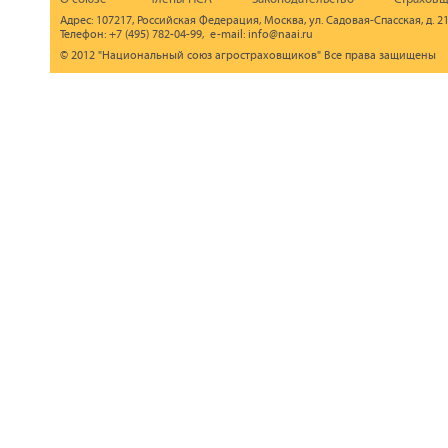
Адрес: 107217, Российская Федерация, Москва, ул. Садовая-Спасская, д. 21
Телефон: +7 (495) 782-04-99, e-mail: info@naai.ru
© 2012 "Национальный союз агростраховщиков" Все права защищены