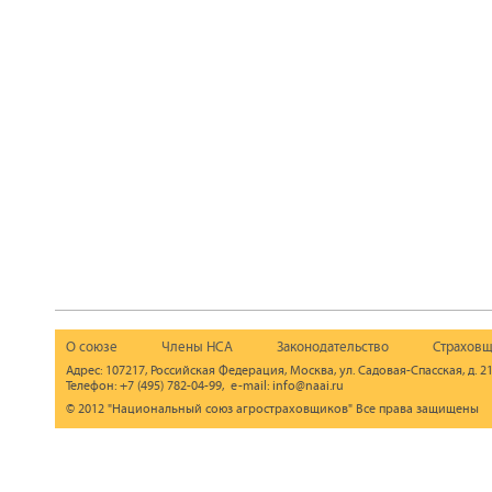
О союзе
Члены НСА
Законодательство
Страховщ
Адрес: 107217, Российская Федерация, Москва, ул. Садовая-Спасская, д. 21
Телефон: +7 (495) 782-04-99, e-mail: info@naai.ru
© 2012 "Национальный союз агростраховщиков" Все права защищены