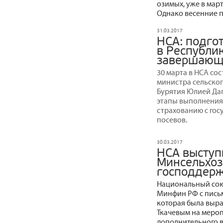
озимых, уже в март
Однако весенние п
31.03.2017
НСА: подго
в Республик
завершающ
30 марта в НСА со
министра сельског
Бурятия Юлией Даг
этапы выполнения
страхованию с гос
посевов.
30.03.2017
НСА выступ
Минсельхоз
господдерж
Национальный союз
Минфин РФ с пись
которая была выра
Ткачевым на мероп
дополнительного в