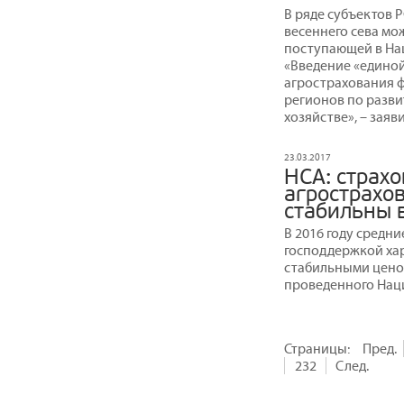
В ряде субъектов 
весеннего сева мо
поступающей в На
«Введение «единой
агрострахования 
регионов по разви
хозяйстве», – зая
23.03.2017
НСА: страх
агрострахо
стабильны в
В 2016 году средн
господдержкой хар
стабильными ценов
проведенного Нац
Страницы:
Пред.
232
След.