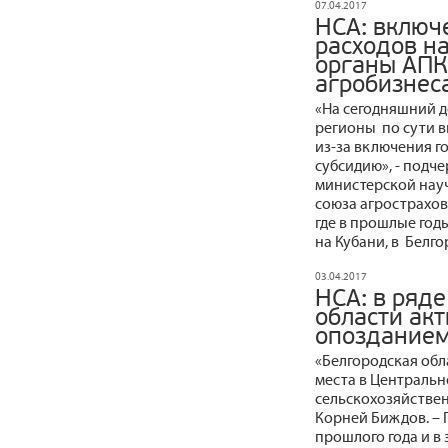
07.04.2017
НСА: включ
расходов н
органы АПК
агробизнес
«На сегодняшний 
регионы по сути 
из-за включения г
субсидию», - подч
министерской нау
союза агрострахов
где в прошлые год
на Кубани, в Белг
03.04.2017
НСА: в ряд
области акт
опоздание
«Белгородская об
места в Центральн
сельскохозяйствен
Корней Биждов. –
прошлого года и в