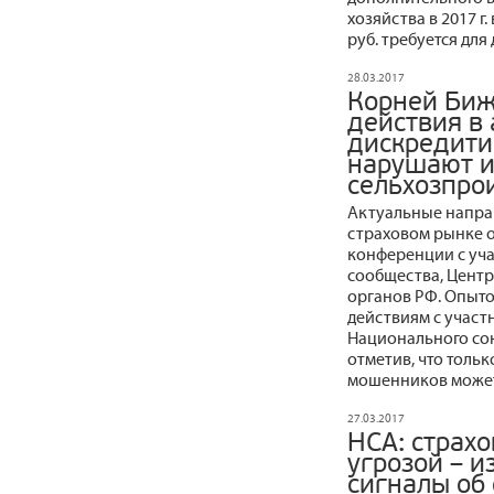
хозяйства в 2017 г.
руб. требуется дл
28.03.2017
Корней Биж
действия в
дискредити
нарушают и
сельхозпро
Актуальные напра
страховом рынке 
конференции с уча
сообщества, Центр
органов РФ. Опыт
действиям с учас
Национального со
отметив, что толь
мошенников может 
27.03.2017
НСА: страхо
угрозой – и
сигналы об 