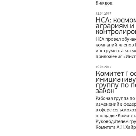
Биждов.
12.04.2017
НСА: космо
аграриям и
контролиро
НСА провел обуча
компаний-членов 
инструмента косм
приложения «Инсп
10.04.2017
Комитет Го
инициативу
группу по 
закон
Рабочая группа по
изменений в феде
в сфере сельскохо
площадке Комитет
Руководителем гру
Комитета А.Н. Хай