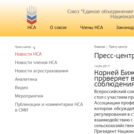
Союз "Единое объединение
Национал
НСА
О союзе
Члены НСА
Законод
Пресс-центр
Главная
|
Пресс-центр
Новости НСА
Пресс-цент
Новости членов НСА
14.04.2017
Новости агрострахования
Корней Биж
проверяет в
Аналитика
соблюдения
Видео
Всероссийский сою
Мероприятия
стол с участием п
Ассоциации профе
Публикации и комментарии НСА
котором обсуждал
в СМИ
регулирования в с
взаимодействию с 
сельскохозяйстве
Президент Национ