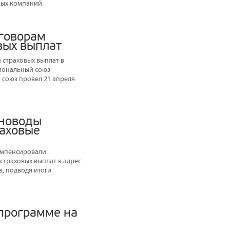
вых компаний.
оговорам
вых выплат
 страховых выплат в
циональный союз
 союз провел 21 апреля
тноводы
раховые
компенсировали
страховых выплат в адрес
, подводя итоги
 программе на