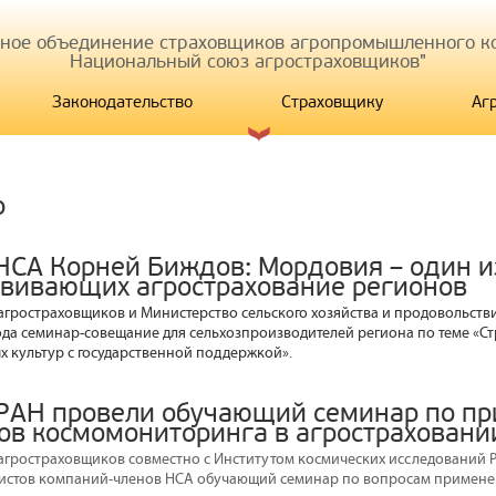
иное объединение страховщиков агропромышленного ко
Национальный союз агростраховщиков"
Законодательство
Страховщику
Аг
р
НСА Корней Биждов: Мордовия – один и
звивающих агрострахование регионов
гростраховщиков и Министерство сельского хозяйства и продовольств
года семинар-совещание для сельхозпроизводителей региона по теме «С
х культур с государственной поддержкой».
РАН провели обучающий семинар по п
ов космомониторинга в агростраховани
гростраховщиков совместно с Институтом космических исследований 
истов компаний-членов НСА обучающий семинар по вопросам применен