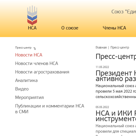
Союз "Ед
НСА
О союзе
Члены НСА
Пресс-центр
Главная
|
Пресс-центр
Новости НСА
Пресс-цент
Новости членов НСА
11.05.2022
Президент 
Новости агрострахования
активно ра
Аналитика
Национальный союз а
Видео
провели 5 мая 2022 
сельскохозяйственны
Мероприятия
Публикации и комментарии НСА
05.05.2022
в СМИ
НСА и ИКИ 
инструмент
Национальный союз а
провели для специал