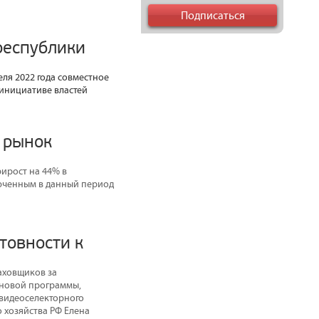
республики
ля 2022 года совместное
 инициативе властей
 рынок
рирост на 44% в
люченным в данный период
товности к
аховщиков за
х новой программы,
 видеоселекторного
 хозяйства РФ Елена