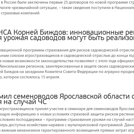
да в России были заключены первые 25 договоров по новой программе с
ультате чрезвычайной ситуации, – такие сведения поступили в Национа
 страховых компаний.
НСА Корней Биждов: инновационные р
я урожая садоводов могут быть реализо
овационной программы страхования для рисков садоводческой отрасл
ным союзом агростраховщиков и садоводческой отраслью до конца год
, а новые возможности законодательства позволяют с этого года официа
инсельхозам регионов, заинтересованных в защите своих садоводчески
й Биждов на заседании Комитета Совета Федерации по аграрно-продо
 которое состоялось 15 апреля.
мил семеноводов Ярославской области 
 на случай ЧС
гростраховщиков принял участие в семинаре для семеноводов Ярослав
щую информацию о новых условиях страховой защиты рисков растение
условиях господдержки – программе страхования урожая на случай на
еперь доступна хозяйствам наравне с мультирисковой программой. Данн
тся важным механизмом гарантированного возмещения прямых затрат аг