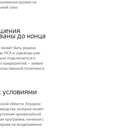
трахования урожая на
льный союз
ешения
ваны до конца
и может быть решена
а. НСА и садоводы уже
льно подключиться к
х предприятий, – заявил
вольственной политике и
с условиями
ской области. Аграрии
водства, которое может
ступления чрезвычайной
ая программа, начиная с
рариев на возделывание