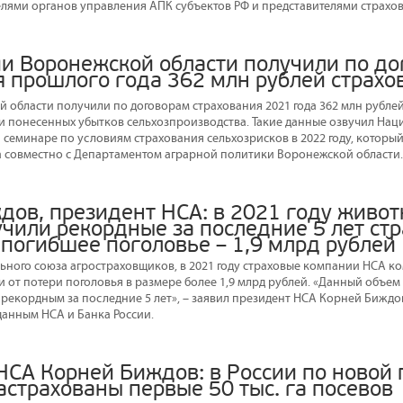
елями органов управления АПК субъектов РФ и представителями страхо
ии Воронежской области получили по д
я прошлого года 362 млн рублей страхо
 области получили по договорам страхования 2021 года 362 млн рублей
 понесенных убытков сельхозпроизводства. Такие данные озвучил На
 семинаре по условиям страхования сельхозрисков в 2022 году, который
а совместно с Департаментом аграрной политики Воронежской области.
дов, президент НСА: в 2021 году живо
учили рекордные за последние 5 лет ст
 погибшее поголовье – 1,9 млрд рублей
ного союза агростраховщиков, в 2021 году страховые компании НСА 
 от потери поголовья в размере более 1,9 млрд рублей. «Данный объем 
 рекордным за последние 5 лет», – заявил президент НСА Корней Биждов
данным НСА и Банка России.
НСА Корней Биждов: в России по новой
астрахованы первые 50 тыс. га посевов