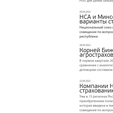
Pro» для целей сельх
29.04.2022
НСА и Минс
варианты с
Национальный союз а
совещание по вопрос
республики.
28.04.2022
Корней Биж
агрострахо
В первом квартале 20
сравнении с аналоги
договорам составила 
22.04.2022
Компании Н
страховани
Уже в 15 регионах Р
приобретением полис
которая введена в т
совещания по вопрос