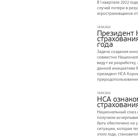
В I квартале 2022 го
случай потери в рез
агростраховщиков от
18.04.2022
Президент 
страховани
года
Задача создания инн
совместно Националь
ведут ее разработку
данной инициативе М
президент НСА Корне
природопользованию,
18.04.2022
НСА ознако
страхования
Национальный союз а
получили исчерпываю
быть обеспечено на 
ситуации, которая т
этого года, станови