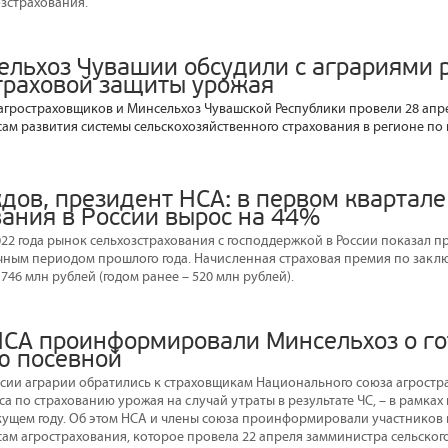
озстрахования.
ельхоз Чувашии обсудили с аграриями 
траховой защиты урожая
гростраховщиков и Минсельхоз Чувашской Республики провели 28 апре
ам развития системы сельскохозяйственного страхования в регионе по
дов, президент НСА: в первом квартале
вания в России вырос на 44%
22 года рынок сельхозстрахования с господдержкой в России показал п
чным периодом прошлого года. Начисленная страховая премия по зак
746 млн рублей (годом ранее – 520 млн рублей).
СА проинформировали Минсельхоз о го
ю посевной
оссии аграрии обратились к страховщикам Национального союза агростр
а по страхованию урожая на случай утраты в результате ЧС, – в рамка
екущем году. Об этом НСА и члены союза проинформировали участников
ам агрострахования, которое провела 22 апреля замминистра сельского