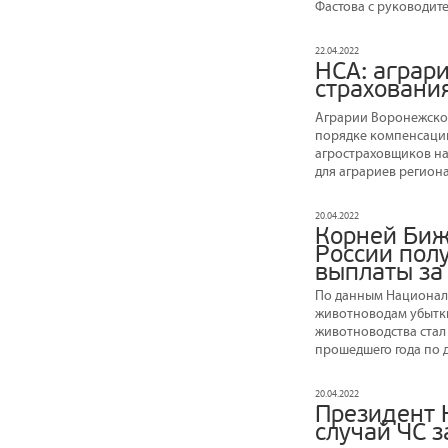
Фастова с руководит
22.04.2022
НСА: аграр
страховани
Аграрии Воронежской
порядке компенсации
агростраховщиков на
для аграриев регион
20.04.2022
Корней Биж
России пол
выплаты за
По данным Националь
животноводам убытки
животноводства стал
прошедшего года по 
20.04.2022
Президент 
случай ЧС з