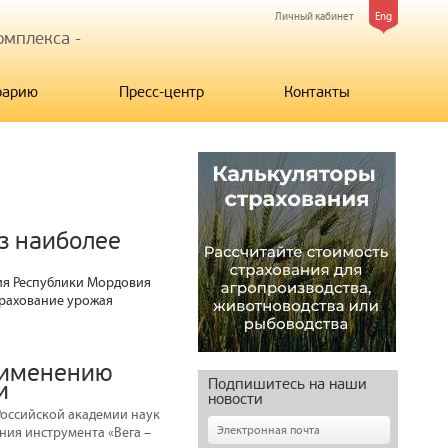
Личный кабинет
Eng
мплекса -
рарию
Пресс-центр
Контакты
з наиболее
ия Республики Мордовия
трахование урожая
рименению
Подпишитесь на наши
и
новости
Российской академии наук
ия инструмента «Вега –