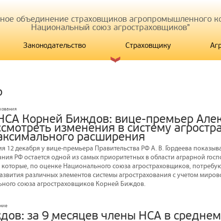
иное объединение страховщиков агропромышленного ко
Национальный союз агростраховщиков"
Законодательство
Страховщику
Аг
р
ахования
НСА Корней Биждов: вице-премьер Але
ссмотреть изменения в систему агростр
аксимального расширения
я 12 декабря у вице-премьера Правительства РФ А. В. Гордеева показыв
ания РФ остается одной из самых приоритетных в области аграрной гос
 которые, по оценке Национального союза агростраховщиков, потребу
развития различных элементов системы агрострахования с учетом мирово
ьного союза агростраховщиков Корней Биждов.
ание
ов: за 9 месяцев члены НСА в среднем 