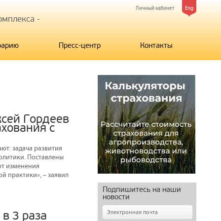
Личный кабинет
Eng
мплекса -
рарию
Пресс-центр
Контакты
ксей Гордеев
ахования с
ают: задача развития
политики. Поставлены
ют изменения
й практики», – заявил
Подпишитесь на наши
новости
в 3 раза