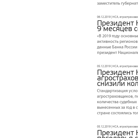
заместитель губерна
06.12.2019 | НСА, агрострахова
Президент 
9 месяцев с
«В 2019 году основн
активность регионов
данные Банка России 
президент Национал
05.12.2019 | НСА, агрострахов
Президент 
агрострахов
снизили ко
Стандартизация усло
агростраховщиков, п
количества судебных
вынесенных за год в с
стране состоялись то
05.12.2019 | НСА, агрострахов
Президент 