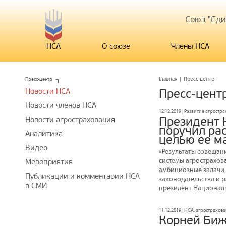
Союз "Ед
НСА
О союзе
Члены НСА
Пресс-центр
Главная
|
Пресс-центр
Новости НСА
Пресс-цент
Новости членов НСА
12.12.2019 | Развитие агростр
Президент 
Новости агрострахования
поручил ра
Аналитика
целью ее м
Видео
«Результаты совещани
системы агрострахов
Мероприятия
амбициозные задачи,
Публикации и комментарии НСА
законодательства и 
в СМИ
президент Национал
11.12.2019 | НСА, агрострахов
Корней Бижд