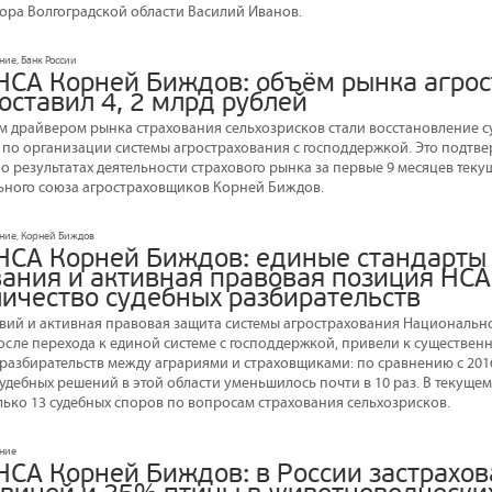
тора Волгоградской области Василий Иванов.
ние, Банк России
НСА Корней Биждов: объём рынка агрос
оставил 4, 2 млрд рублей
ым драйвером рынка страхования сельхозрисков стали восстановление 
 по организации системы агрострахования с господдержкой. Это подт
о результатах деятельности страхового рынка за первые 9 месяцев текуще
ьного союза агростраховщиков Корней Биждов.
ание, Корней Биждов
НСА Корней Биждов: единые стандарты
ания и активная правовая позиция НСА 
личество судебных разбирательств
вий и активная правовая защита системы агрострахования Национальн
осле перехода к единой системе с господдержкой, привели к существе
 разбирательств между аграриями и страховщиками: по сравнению с 201
удебных решений в этой области уменьшилось почти в 10 раз. В текущем г
лько 13 судебных споров по вопросам страхования сельхозрисков.
ание
НСА Корней Биждов: в России застрахо