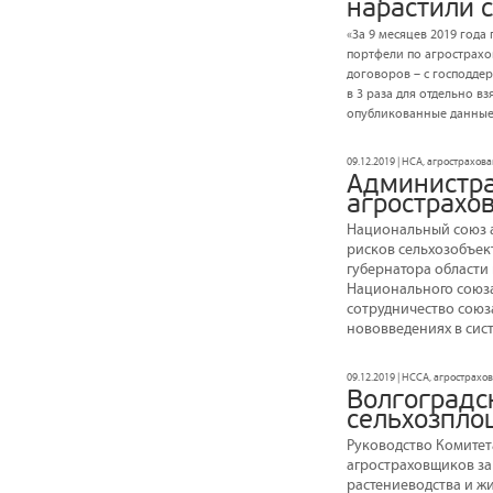
нарастили 
«За 9 месяцев 2019 год
портфели по агрострахо
договоров – с господдер
в 3 раза для отдельно 
опубликованные данные 
09.12.2019 | НСА, агрострахов
Администра
агрострахо
Национальный союз а
рисков сельхозобъект
губернатора област
Национального союза
сотрудничество союз
нововведениях в сис
09.12.2019 | НССА, агрострахо
Волгоградск
сельхозпл
Руководство Комитет
агростраховщиков за
растениеводства и ж