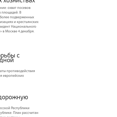
 хозяйствах
ние: охват посевов
х площадей. В
аиболее подверженных
низациях и крестьянских
езидент Национального
 в Москве 4 декабря.
рьбы с
одной
таты противодействия
ля европейских
 дорожную
есской Республики
ублике. План рассчитан