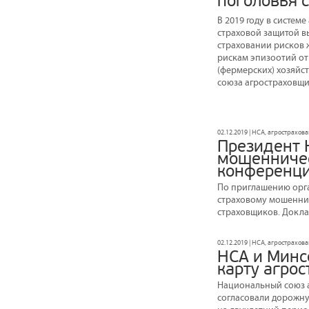
поголовья 
В 2019 году в систе
страховой защитой вы
страховании рисков 
рискам эпизоотий отр
(фермерских) хозяйс
союза агростраховщи
02.12.2019 | НСА, агрострахов
Президент 
мошенничес
конференц
По приглашению орг
страховому мошеннич
страховщиков. Докла
02.12.2019 | НСА, агрострахов
НСА и Минс
карту агрос
Национальный союз а
согласовали дорожну