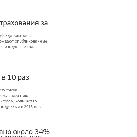
трахования за
субсидирования и
верждают опубликованные
го года», – заявил
в 10 раз
ого союза
нному снижению
6 годом, количество
оду, как и в 2018-м, в
вано около 34%