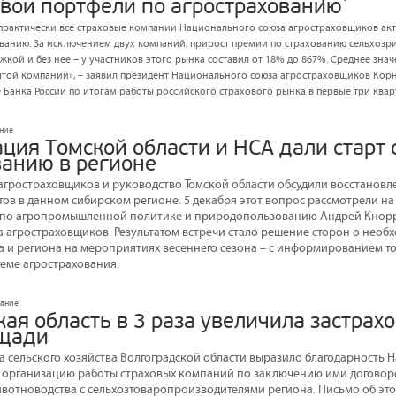
свои портфели по агрострахованию
а практически все страховые компании Национального союза агростраховщиков а
ванию. За исключением двух компаний, прирост премии по страхованию сельхозри
жкой и без нее – у участников этого рынка составил от 18% до 867%. Среднее знач
взятой компании», – заявил президент Национального союза агростраховщиков Ко
Банка России по итогам работы российского страхового рынка в первые три квар
ание
ция Томской области и НСА дали старт
ванию в регионе
гростраховщиков и руководство Томской области обсудили восстановл
ов в данном сибирском регионе. 5 декабря этот вопрос рассмотрели на
и по агропромышленной политике и природопользованию Андрей Кнорр
 агростраховщиков. Результатом встречи стало решение сторон о нео
а и региона на мероприятиях весеннего сезона – с информированием то
теме агрострахования.
вание
ая область в 3 раза увеличила застрах
ощади
а сельского хозяйства Волгоградской области выразило благодарность
 организацию работы страховых компаний по заключению ими договор
ивотноводства с сельхозтоваропроизводителями региона. Письмо об эт