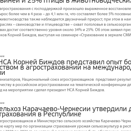
свиней и 25% птицы в животноводческих
ме агрострахования с господдержкой произошло выраженное восстановле
рос более чем в 4 раза – до 4,1 млн га, что составляет более 5% посевны
животноводства также наблюдается двузначный прирост, при этом в н
аслях – свиноводстве и птицеводстве – охват поголовья в сельхозорга
твах достиг соответственно уровня около 34% и 25%. Об этом заявил пр
ков Корней Биждов, выступая на семинаре «Страхование в зеркале СМИ»
ание
НСА Корней Биждов представил опыт бо
твом в агростраховании на междунар
ии
анизаторов, Национальный союз агростраховщиков представил резуль
еству в российском агростраховании на тематической конференции д
д на мероприятии сделал президент НСА Корней Биждов.
ание
ельхоз Карачаево-Черкесии утвердили
трахования в Республике
гростраховщиков и Министерство сельского хозяйства Карачаево-Черк
ю карту мер по организации страхования урожая сельхозкультур в респ