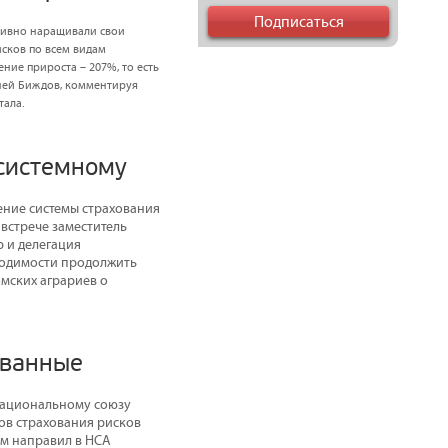
ктивно наращивали свои
сков по всем видам
ение прироста – 207%, то есть
рней Биждов, комментируя
тала.
 системному
ение системы страхования
 встрече заместитель
 и делегация
бходимости продолжить
мских аграриев о
ованные
 Национальному союзу
ов страхования рисков
ом направил в НСА