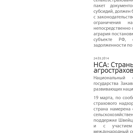
пакет документ
субсидий, должен 
с законодательст
ограничения н
непосредственно с
агрария постановк
субъекте РФ, 
задолженности по а
24.03.2014
НСА: Страны
агрострахо
Национальный 
государства Зака
развивающих наци
19 марта, по сооб
страхового надзо
страна намерена 
сельскохозяйств
поддержке Швейца
и с участием 
международный с