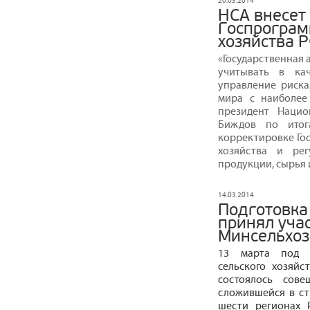
20.03.2014
НСА внесет
Госпрограм
хозяйства 
«Государственная
учитывать в ка
управление рискам
мира с наиболее
президент Нацио
Биждов по итог
корректировке Го
хозяйства и рег
продукции, сырья 
14.03.2014
Подготовка
принял уча
Минсельхоз
13 марта под п
сельского хозяй
состоялось сов
сложившейся в ст
шести регионах 