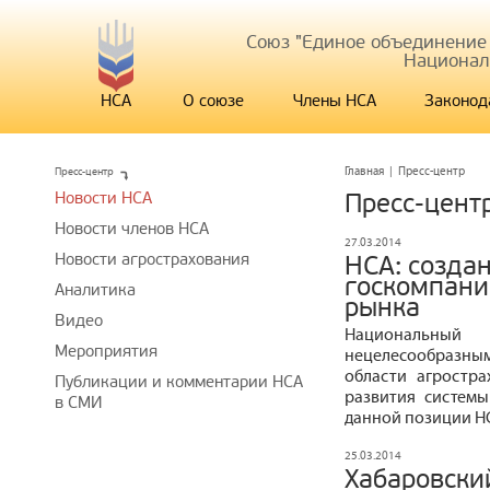
Союз "Единое объединение
Национал
НСА
О союзе
Члены НСА
Законод
Пресс-центр
Главная
|
Пресс-центр
Новости НСА
Пресс-цент
Новости членов НСА
27.03.2014
Новости агрострахования
НСА: созда
госкомпани
Аналитика
рынка
Видео
Национальный
Мероприятия
нецелесообразным
области агростр
Публикации и комментарии НСА
развития системы
в СМИ
данной позиции Н
25.03.2014
Хабаровски