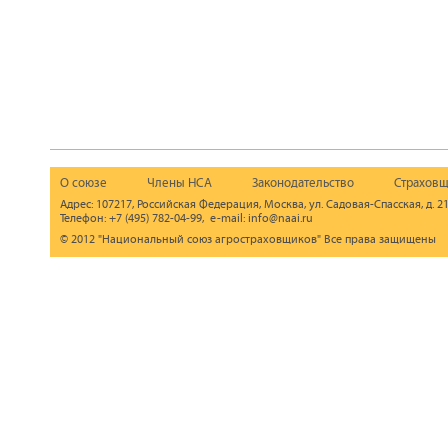
О союзе
Члены НСА
Законодательство
Страховщ
Адрес: 107217, Российская Федерация, Москва, ул. Садовая-Спасская, д. 21
Телефон: +7 (495) 782-04-99, e-mail: info@naai.ru
© 2012 "Национальный союз агростраховщиков" Все права защищены