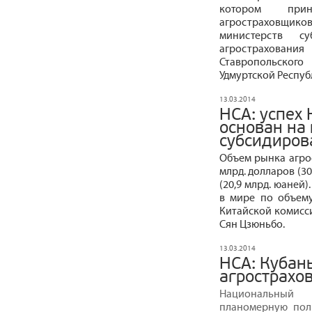
котором при
агростраховщи
министерств с
агростраховани
Ставропольского
Удмуртской Респуб
13.03.2014
НСА: успех 
основан на
субсидиров
Объем рынка агрос
млрд. долларов (30
(20,9 млрд. юаней
в мире по объему
Китайской комисси
Сян Цзюньбо.
13.03.2014
НСА: Кубан
агрострахо
Национальный 
планомерную пол