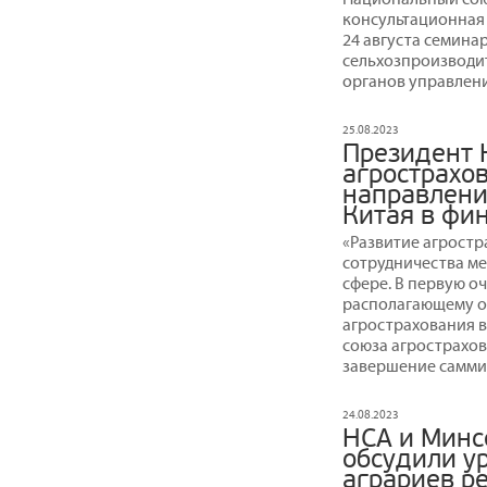
консультационная
24 августа семина
сельхозпроизводи
органов управлени
25.08.2023
Президент 
агрострахо
направлени
Китая в фи
«Развитие агростр
сотрудничества ме
сфере. В первую оч
располагающему о
агрострахования в
союза агрострахо
завершение саммит
24.08.2023
НСА и Минс
обсудили у
аграриев р