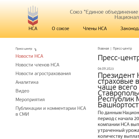
Союз "Единое объединение
Национал
НСА
О союзе
Члены НСА
Законод
Пресс-центр
Главная
|
Пресс-центр
Новости НСА
Пресс-цент
Новости членов НСА
06.09.2023
Новости агрострахования
Президент 
страховые 
Аналитика
чаще всего
Видео
Ставропольс
Республик 
Мероприятия
Башкортост
Публикации и комментарии НСА
По данным Национа
в СМИ
период с начала 20
компании НСА вып
утраченный урожай
количеству выплат