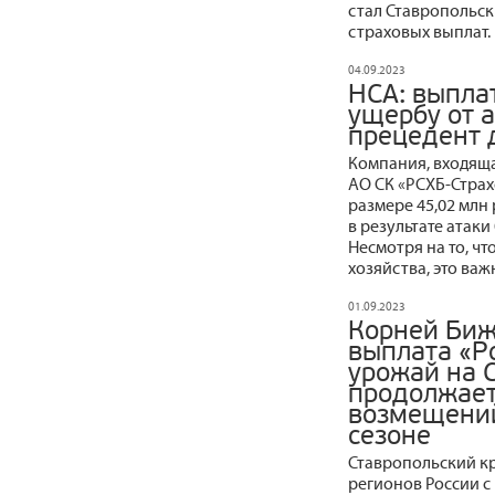
стал Ставропольск
страховых выплат.
04.09.2023
НСА: выпла
ущербу от 
прецедент 
Компания, входящ
АО СК «РСХБ-Страх
размере 45,02 млн
в результате атак
Несмотря на то, чт
хозяйства, это ва
01.09.2023
Корней Биж
выплата «Р
урожай на С
продолжает
возмещений
сезоне
Ставропольский кр
регионов России 