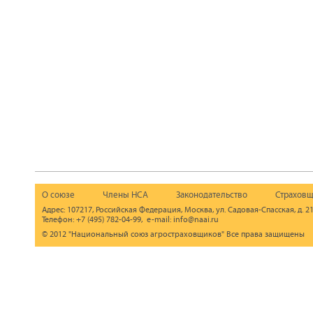
О союзе
Члены НСА
Законодательство
Страховщ
Адрес: 107217, Российская Федерация, Москва, ул. Садовая-Спасская, д. 21
Телефон: +7 (495) 782-04-99, e-mail: info@naai.ru
© 2012 "Национальный союз агростраховщиков" Все права защищены