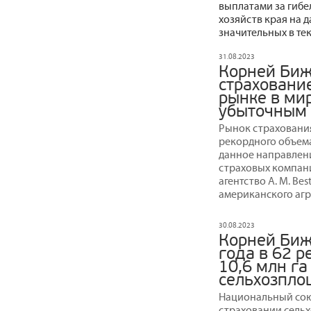
выплатами за гибе
хозяйств края на 
значительных в те
31.08.2023
Корней Биж
страховани
рынке в мир
убыточным
Рынок страхования
рекордного объема
данное направлени
страховых компан
агентство A. M. B
американского агр
30.08.2023
Корней Биж
года в 62 р
10,6 млн га
сельхозпло
Национальный сою
страховании сельх