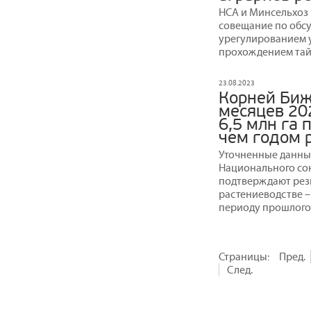
НСА и Минсельхоз 
совещание по обсу
урегулированием у
прохождением тай
23.08.2023
Корней Биж
месяцев 202
6,5 млн га 
чем годом 
Уточненные данны
Национального сою
подтверждают резк
растениеводстве –
периоду прошлого 
Страницы:
Пред.
След.