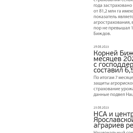
года застраховано 
от 81,2 млн га им
показатель являет
агрострахования, 
пор не превышал 1
Биждов.
29.08.2023
Корней Биж
месяцев 20
с господдер
составил 6,
По итогам 7 месяце
защиты агрориско
страхование урожа
данные подвел На
25.08.2023
НСА и цент
Ярославско
аграриев р
Национальный сою