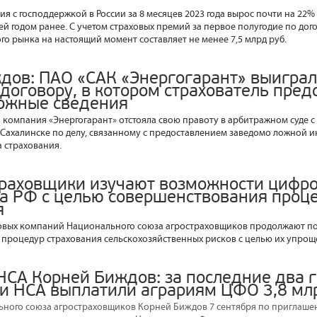
я с господдержкой в России за 8 месяцев 2023 года вырос почти на 22% –
ей годом ранее. С учетом страховых премий за первое полугодие по дог
го рынка на настоящий момент составляет не менее 7,5 млрд руб.
дов: ПАО «САК «Энергогарант» выиграл
 договору, в котором страхователь пред
ожные сведения
я компания «Энергогарант» отстояла свою правоту в арбитражном суде 
Сахалинске по делу, связанному с предоставлением заведомо ложной
 страхования.
траховщики изучают возможности цифр
а РФ с целью совершенствования проц
я
овых компаний Национального союза агростраховщиков продолжают по
процедур страхования сельскохозяйственных рисков с целью их упроще
НСА Корней Биждов: за последние два 
и НСА выплатили аграриям ЦФО 3,8 мл
ного союза агростраховщиков Корней Биждов 7 сентября по приглаше