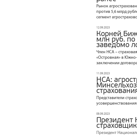
Рынок агростраховани
против 5,6 млрд рубл
сегмент агрострахово
12.09.2023
Корней Биж
млн руб. по
заведомо л
Член НСА – страхова
«Островная» в Южно-
заключении договора
11.09.2023
НСА: агрос
Минсельхоз
страховани
Представители страх
усовершенствования 
08.09.2023
Президент 
страховщик
Президент Националь