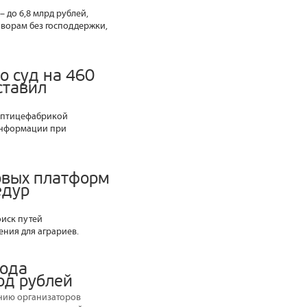
 до 6,8 млрд рублей,
оворам без господдержки,
о суд на 460
ставил
с птицефабрикой
 информации при
овых платформ
едур
иск путей
ния для аграриев.
года
рд рублей
нию организаторов