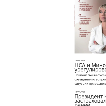
15.09.2023
НСА и Минс
урегулиров
Национальный союз а
совещание по вопрос
ситуации природного
14.09.2023
Президент 
застраховал
ранее