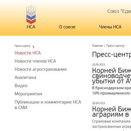
Союз "Ед
НСА
О союзе
Члены НСА
Пресс-центр
Главная
|
Пресс-центр
Новости НСА
Пресс-цент
Новости членов НСА
28.09.2023
Корней Биж
Новости агрострахования
свиноводче
Аналитика
убытки от 
Видео
В Краснодарском крае
10% промышленного 
Мероприятия
Публикации и комментарии НСА
26.09.2023
в СМИ
Корней Биж
аграриям в
Страховые компании
застрахованных агра