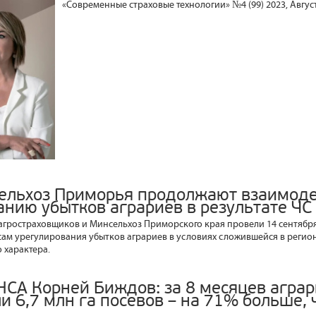
«Современные страховые технологии» №4 (99) 2023, Август
ельхоз Приморья продолжают взаимоде
анию убытков аграриев в результате ЧС
гростраховщиков и Минсельхоз Приморского края провели 14 сентябр
ам урегулирования убытков аграриев в условиях сложившейся в регио
 характера.
НСА Корней Биждов: за 8 месяцев аграр
и 6,7 млн га посевов – на 71% больше,