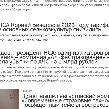
альных комиссий о списании посевов, на основании которых должны о
СА проинформировал Минсельхоз региона на очередном совещании по 
тоялось 25 сентября.
НСА Корней Биждов: в 2023 году тариф
е основных сельхозкультур снизились
а страхование яровых культур – пшеницы, ячменя, кукурузы и подсолнеч
женную тенденцию к снижению.
дов, президент НСА: один из лидеров 
вания – компания «АльфаСтрахование» 
ала убытки по АЧС на 1 млрд рублей
рахование» завершила урегулирование убытков группы животноводчес
д рублей. При этом выплата 850 млн рублей, осуществленная в адрес од
олько в страховании сельхозживотных, но и в российском агрострахован
ьного союза агростраховщиков Корней Биждов.
19.09.2023
В свет вышел августовский ном
«Современные страховые техно
посвященный теме агрострахов