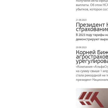
получили акты офици
выплаты. Об этом Н
убытков, которое сос
21.09.2023
Президент 
страховани
В 2023 году тарифы н
демонстрируют выра
20.09.2023
Корней Биж
агрострахо
урегулиров
«Компания «АльфаСт
на сумму свыше 1 млр
стала рекордной не т
президент Национал