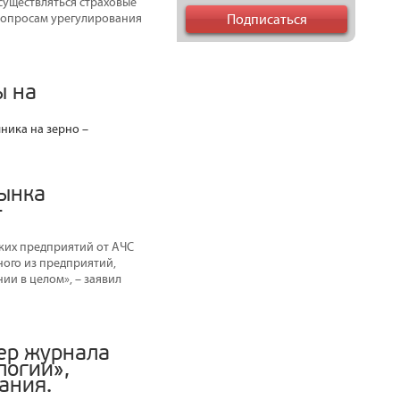
существляться страховые
вопросам урегулирования
ы на
ника на зерно –
рынка
–
ких предприятий от АЧС
ного из предприятий,
ии в целом», – заявил
ер журнала
логии»,
ания.