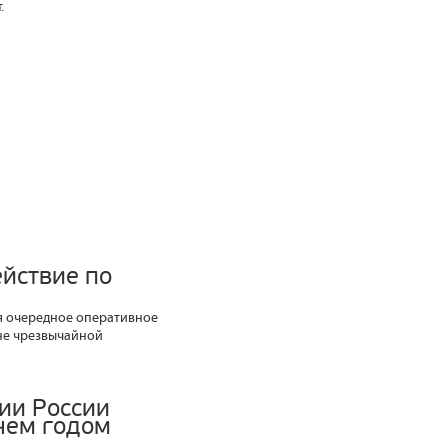
.
йствие по
я очередное оперативное
не чрезвычайной
ии России
 чем годом