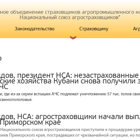
иное объединение страховщиков агропромышленного ко
Национальный союз агростраховщиков"
Законодательство
Страховщику
Аг
р
дов, президент НСА: незастрахованные
ские хозяйства Кубани снова получили
АЧС
, где из-за серии вспышек АЧС подлежат уничтожению 57 тыс. голов сви
свинопоголовья.
дов, НСА: агростраховщики начали вы
 Приморском крае
 Национального союза агростраховщиков приступили к процедурам ур
риев Приморского края, пострадавших от чрезвычайной ситуации, но п