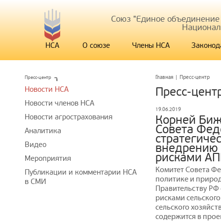
Союз "Единое объединение
Национал
НСА
О союзе
Члены НСА
Законод
Пресс-центр
Главная
|
Пресс-центр
Новости НСА
Пресс-цент
Новости членов НСА
19.06.2019
Новости агрострахования
Корней Биж
Совета Фед
Аналитика
стратегиче
Видео
внедрению 
рисками АП
Мероприятия
Комитет Совета Ф
Публикации и комментарии НСА
политике и приро
в СМИ
Правительству РФ 
рисками сельского
сельского хозяйств
содержится в прое