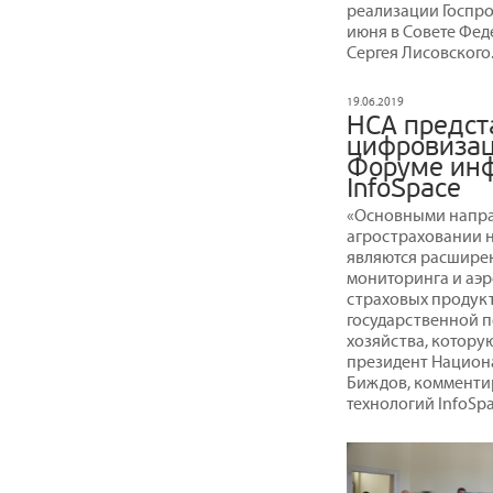
реализации Госпро
июня в Совете Фед
Сергея Лисовского
19.06.2019
НСА предст
цифровизац
Форуме инф
InfoSpace
«Основными напра
агростраховании 
являются расшире
мониторинга и аэ
страховых продукт
государственной п
хозяйства, котору
президент Национ
Биждов, комменти
технологий InfoSpa