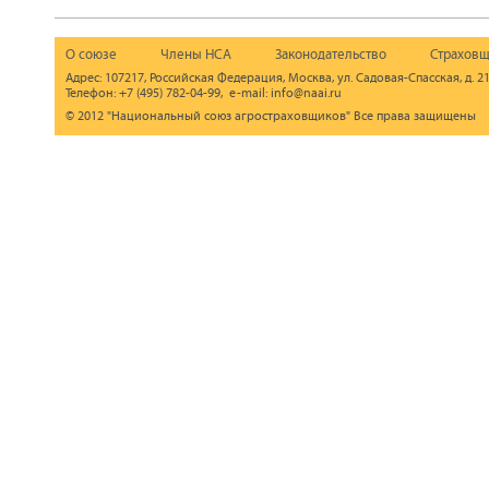
О союзе
Члены НСА
Законодательство
Страховщ
Адрес: 107217, Российская Федерация, Москва, ул. Садовая-Спасская, д. 21
Телефон: +7 (495) 782-04-99, e-mail: info@naai.ru
© 2012 "Национальный союз агростраховщиков" Все права защищены