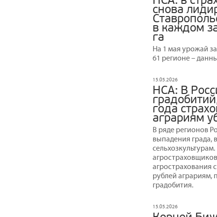
НСА: в стра
снова лидир
Ставрополь
в каждом з
га
На 1 мая урожай з
61 регионе – данн
15.05.2026
НСА: В Росс
градобитий
года страх
аграриям у
В ряде регионов Р
выпадения града, 
сельхозкультурам.
агростраховщиков,
агрострахования с
рублей аграриям, 
градобития.
15.05.2026