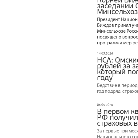
Корней Биж
заседании 
Минсельхоз
Президент Национ
Биждов принял уча
Минсельхозе Росси
посвящено вопрос
программ и мер ре
14.05.2026
НСА: Омски
рублей за 
который пог
году
Бедствие в период
год подряд, страх
06.05.2026
В первом к
РФ получил
страховых 
За первые три мес
Национального со