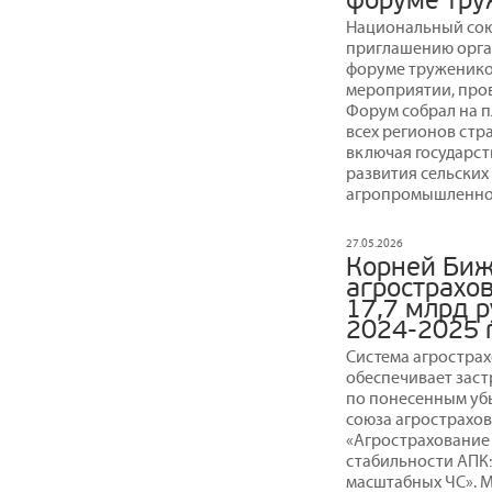
форуме тру
Национальный сою
приглашению орган
форуме труженико
мероприятии, про
Форум собрал на п
всех регионов стр
включая государст
развития сельски
агропромышленног
27.05.2026
Корней Биж
агрострахо
17,7 млрд р
2024-2025 
Система агрострах
обеспечивает зас
по понесенным уб
союза агрострахов
«Агрострахование
стабильности АПК:
масштабных ЧС». 