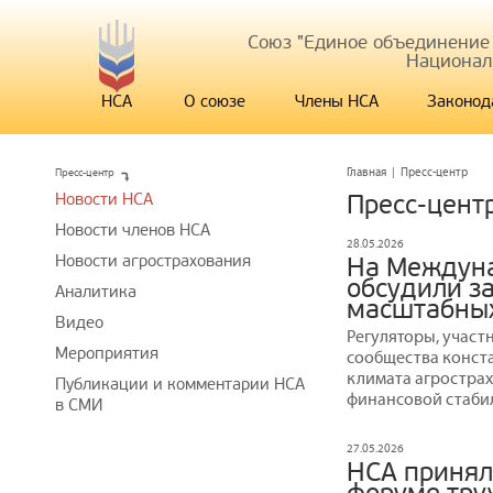
Союз "Единое объединение
Национал
НСА
О союзе
Члены НСА
Законод
Пресс-центр
Главная
|
Пресс-центр
Новости НСА
Пресс-цент
Новости членов НСА
28.05.2026
Новости агрострахования
На Междуна
обсудили з
Аналитика
масштабны
Видео
Регуляторы, участ
Мероприятия
сообщества конста
климата агростра
Публикации и комментарии НСА
финансовой стаби
в СМИ
27.05.2026
НСА принял 