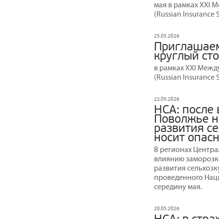
мая в рамках XXI
(Russian Insurance 
25.05.2026
Приглашае
круглый ст
в рамках XXI Меж
(Russian Insurance
22.05.2026
НСА: после
Поволжье н
развития се
носит опасн
В регионах Центра
влиянию заморозко
развития сельхозку
проведенного Нац
середину мая.
20.05.2026