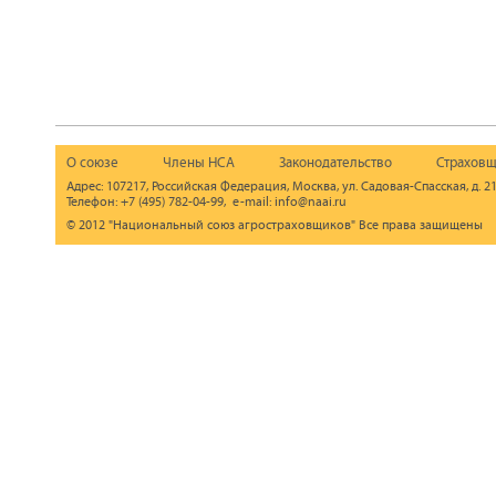
О союзе
Члены НСА
Законодательство
Страховщ
Адрес: 107217, Российская Федерация, Москва, ул. Садовая-Спасская, д. 21
Телефон: +7 (495) 782-04-99, e-mail: info@naai.ru
© 2012 "Национальный союз агростраховщиков" Все права защищены