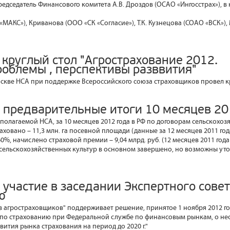
редседатель Финансового комитета А.В. Дроздов (ОСАО «Ингосстрах»), в
«МАКС»), Криванова (ООО «СК «Согласие»), Т.К. Кузнецова (СОАО «ВСК»),
 круглый стол "Агрострахование 2012.
роблемы , перспективы разввития"
Москве НСА при поддержке Всероссийского союза страховщиков провел к
 предварительные итоги 10 месяцев 20
олагаемой НСА, за 10 месяцев 2012 года в РФ по договорам сельскохоз
овано – 11,3 млн. га посевной площади (данные за 12 месяцев 2011 года 
%, начислено страховой премии – 9,04 млрд. руб. (12 месяцев 2011 года 
сельскохозяйственных культур в основном завершено, но возможны ут
 участие в заседании Экспертного сове
ю
 агростраховщиков" поддерживает решение, принятое 1 ноября 2012 го
 по страхованию при Федеральной службе по финансовым рынкам, о н
вития рынка страхования на период до 2020 г."