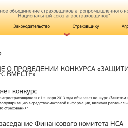
иное объединение страховщиков агропромышленного ко
Национальный союз агростраховщиков"
Законодательство
Страховщику
Аг
р
Е О ПРОВЕДЕНИИ КОНКУРСА «ЗАЩИТ
С ВМЕСТЕ»
яет конкурс
 агростраховщиков» с 1 января 2013 года объявляет конкурс «Защитим 
популяризацию в средствах массовой информации, включая региональ
го страхования."
 заседание Финансового комитета НСА