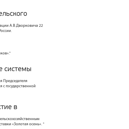
ельского
ации А.В.Дворковича 22
России.
ков»."
е системы
ля Председателя
я с государственной
тие в
 сельскохозяйственным
тавки «Золотая осень». "