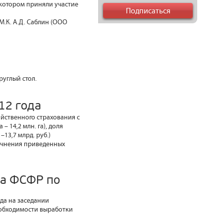
 котором приняли участие
 М.К. А.Д. Саблин (ООО
руглый стол.
12 года
яйственного страхования с
– 14,2 млн. га), доля
–13,7 млрд. руб.)
очнения приведенных
та ФСФР по
да на заседании
еобходимости выработки