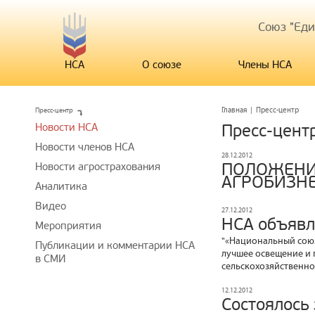
Союз "Ед
НСА
О союзе
Члены НСА
Пресс-центр
Главная
|
Пресс-центр
Новости НСА
Пресс-цент
Новости членов НСА
28.12.2012
ПОЛОЖЕНИ
Новости агрострахования
АГРОБИЗНЕ
Аналитика
Видео
27.12.2012
НСА объявл
Мероприятия
"«Национальный союз
Публикации и комментарии НСА
лучшее освещение и 
в СМИ
сельскохозяйственно
12.12.2012
Состоялось