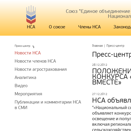
Союз "Единое объединение
Национал
НСА
О союзе
Члены НСА
Законод
Пресс-центр
Главная
|
Пресс-центр
Новости НСА
Пресс-цент
Новости членов НСА
28.12.2012
Новости агрострахования
ПОЛОЖЕНИ
КОНКУРСА
Аналитика
ВМЕСТЕ»
Видео
Мероприятия
27.12.2012
НСА объявл
Публикации и комментарии НСА
"«Национальный со
в СМИ
объявляет конкурс
освещение и попу
включая регионал
сельскохозяйствен