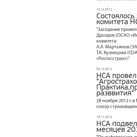
12.12.2012
Состоялось
комитета Н
"Заседание провел
Дроздов (ОСАО «Ин
комитета:
А.А. Мартьянов (З
Т.К. Кузнецова (СО
«Росгосстрах»)."
03.12.2012
НСА провел
"Агрострах
Практика,п
разввития"
28 ноября 2012 г.
союза страховщико
19.11.2012
НСА подвел
месяцев 20
"По информации, р