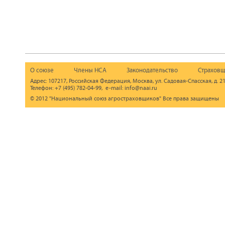
О союзе
Члены НСА
Законодательство
Страховщ
Адрес: 107217, Российская Федерация, Москва, ул. Садовая-Спасская, д. 21
Телефон: +7 (495) 782-04-99, e-mail: info@naai.ru
© 2012 "Национальный союз агростраховщиков" Все права защищены