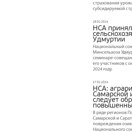
страхования урожа
субсидируемой стр
28.02.2024
НСА принял
сельскохоз
Удмуртии
Национальный сою
Минсельхоза Удмур
семинаре-совещан
его участников с 
2024 году.
27.02.2024
НСА: аграри
Самарской 
следует об
повышенные
В ряде регионов П
Самарской и Сарат
повреждения озим
Национального со