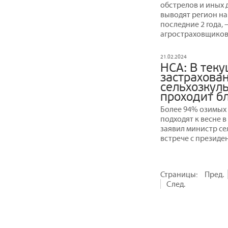
обстрелов и иных 
выводят регион на
последние 2 года,
агростраховщиков
21.02.2024
НСА: В теку
застрахова
сельхозкул
проходит б
Более 94% озимых 
подходят к весне 
заявил министр се
встрече с президе
Страницы:
Пред.
След.