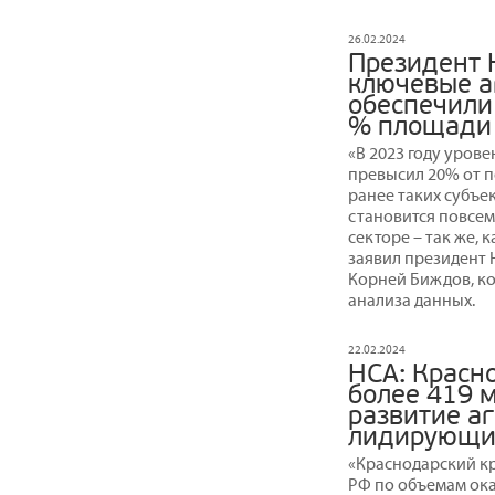
26.02.2024
Президент 
ключевые а
обеспечили
% площади 
«В 2023 году уров
превысил 20% от п
ранее таких субъе
становится повсе
секторе – так же, 
заявил президент
Корней Биждов, к
анализа данных.
22.02.2024
НСА: Красн
более 419 м
развитие аг
лидирующие
«Краснодарский кра
РФ по объемам ок