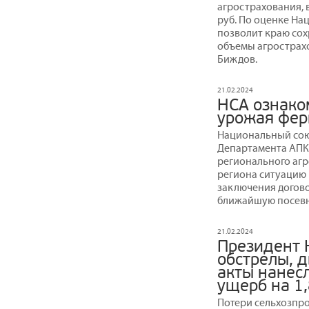
агрострахования, в
руб. По оценке На
позволит краю сох
объемы агрострахо
Биждов.
21.02.2024
НСА ознако
урожая фер
Национальный сою
Департамента АПК 
регионального аг
региона ситуацию
заключения догово
ближайшую посев
21.02.2024
Президент 
обстрелы, 
акты нанес
ущерб на 1,
Потери сельхозпро