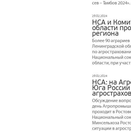
сев – Тамбов 2024».
29.02.2024
НСА и Коми
области пр
региона
Более 90 аграриев
Ленинградской об
по агростраховани
Национальный сою
области, при учас
29.02.2024
НСА: на Аг
Юга России
агрострахо
Обсуждение вопро
день Агропромышл
проходит в Ростове
Национальный сою
Минсельхоза Росто
ситуации в агрос