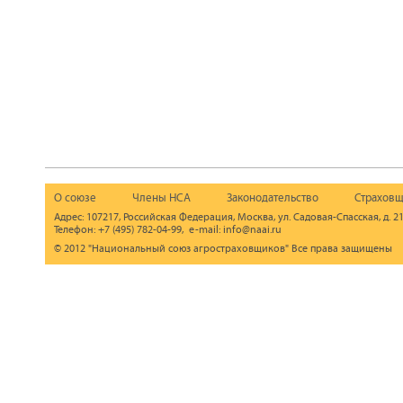
О союзе
Члены НСА
Законодательство
Страховщ
Адрес: 107217, Российская Федерация, Москва, ул. Садовая-Спасская, д. 21
Телефон: +7 (495) 782-04-99, e-mail: info@naai.ru
© 2012 "Национальный союз агростраховщиков" Все права защищены