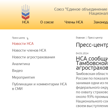
Союз "Единое объединение
Национал
НСА
О союзе
Члены НСА
Законод
Пресс-центр
Главная
|
Пресс-центр
Новости НСА
Пресс-цент
Новости членов НСА
04.03.2024
Новости агрострахования
НСА сообщи
Тамбовской
Аналитика
агрострахо
Видео
Тамбовская област
Мероприятия
России по показат
занимая одни из п
Публикации и комментарии НСА
федерального округ
в СМИ
по охвату страхов
около 93% промыш
Национального со
своем выступлени