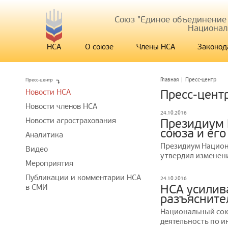
Союз "Единое объединение
Национал
НСА
О союзе
Члены НСА
Законод
Пресс-центр
Главная
|
Пресс-центр
Новости НСА
Пресс-цент
Новости членов НСА
24.10.2016
Новости агрострахования
Президиум 
союза и ег
Аналитика
Президиум Национ
Видео
утвердил изменени
Мероприятия
Публикации и комментарии НСА
24.10.2016
НСА усилив
в СМИ
разъясните
Национальный сою
деятельность по 