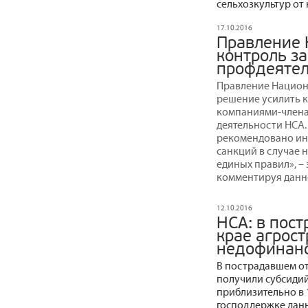
сельхозкультур от
17.10.2016
Правление 
контроль з
профдеятел
Правление Национ
решение усилить 
компаниями-члена
деятельности НСА.
рекомендовано и
санкций в случае 
единых правил», –
комментируя данн
12.10.2016
НСА: в пос
крае агрос
недофинан
В пострадавшем от
получили субсидий
приблизительно в 
господдержке дан