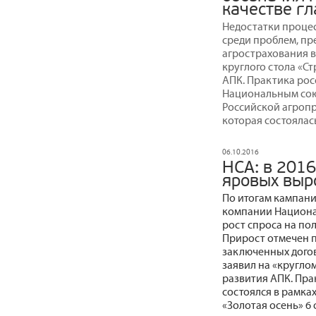
качестве г
Недостатки проце
среди проблем, п
агрострахования в
круглого стола «С
АПК. Практика рос
Национальным сою
Российской агроп
которая состоялась
06.10.2016
НСА: в 2016
яровых выр
По итогам кампани
компании Национа
рост спроса на по
Прирост отмечен 
заключенных дого
заявил на «кругло
развития АПК. Пра
состоялся в рамк
«Золотая осень» 6 