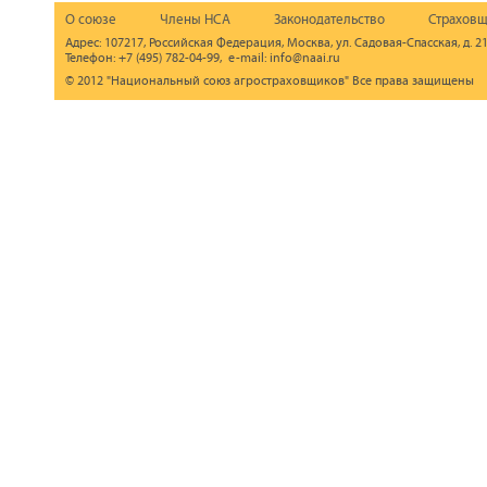
О союзе
Члены НСА
Законодательство
Страховщ
Адрес: 107217, Российская Федерация, Москва, ул. Садовая-Спасская, д. 21
Телефон: +7 (495) 782-04-99, e-mail: info@naai.ru
© 2012 "Национальный союз агростраховщиков" Все права защищены