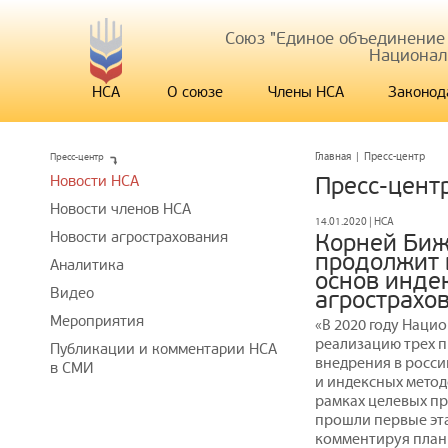
Союз "Единое объединение
Национал
НСА
О союзе
Члены НСА
Законод
Пресс-центр
Главная
|
Пресс-центр
Новости НСА
Пресс-цент
Новости членов НСА
14.01.2020 | НСА
Новости агрострахования
Корней Биж
продолжит 
Аналитика
основ инде
Видео
агрострахо
Мероприятия
«В 2020 году Нац
реализацию трех п
Публикации и комментарии НСА
внедрения в росс
в СМИ
и индексных метод
рамках целевых пр
прошли первые эта
комментируя планы