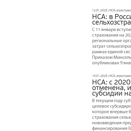
13.01.2020 | НСА, агростра
НСА: в Росс
сельхозстр
С 11 января вступ
страхования на 202
региональные орг
затрат сельхозпро
рамках единой си
Приказом Минсельх
опубликован 9 янв
10.01.2020 | НСА, агростра
НСА: с 2020
отменена, 
субсидии н
В текущем году су
целевое субсидир
которое впервые б
страхования сельх
нововведения пре
финансирования Го