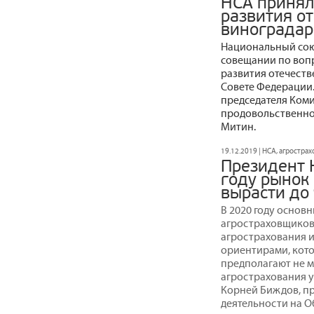
НСА принял
развития о
виноградар
Национальный сою
совещании по воп
развития отечеств
Совете Федерации
председателя Коми
продовольственно
Митин.
19.12.2019 | НСА, агростра
Президент 
году рынок
вырасти до 
В 2020 году основ
агростраховщиков
агрострахования и
ориентирами, кот
предполагают не м
агрострахования у
Корней Биждов, п
деятельности на О