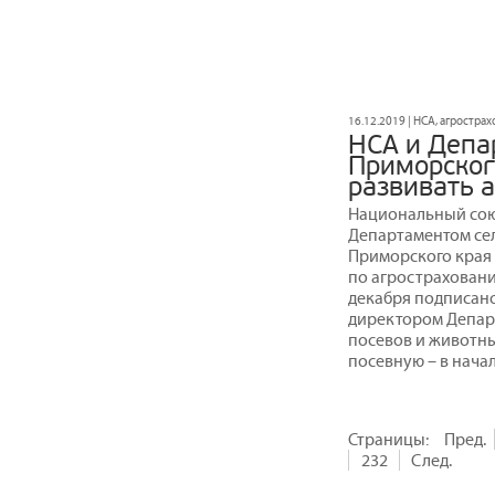
16.12.2019 | НСА, агростра
НСА и Депа
Приморског
развивать 
Национальный сою
Департаментом сел
Приморского края
по агростраховани
декабря подписан
директором Депар
посевов и животны
посевную – в начал
Страницы:
Пред.
232
След.