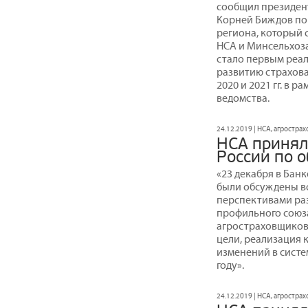
сообщил президен
Корней Биждов по
региона, который с
НСА и Минсельхоза
стало первым реа
развитию страхова
2020 и 2021 гг. в 
ведомства.
24.12.2019 | НСА, агростра
НСА принял
России по 
«23 декабря в Бан
были обсуждены во
перспективами раз
профильного союза
агростраховщиков
цели, реализация 
изменений в систе
году».
24.12.2019 | НСА, агростра