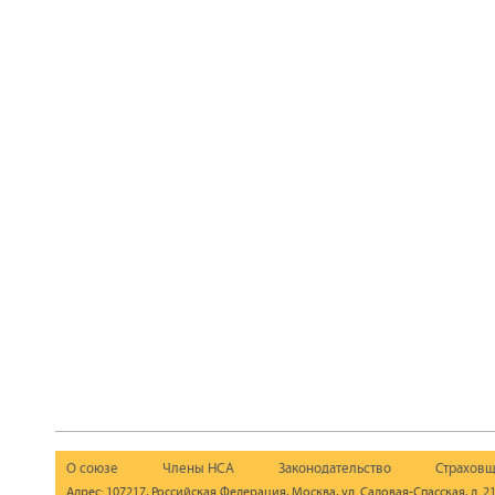
О союзе
Члены НСА
Законодательство
Страховщ
Адрес: 107217, Российская Федерация, Москва, ул. Садовая-Спасская, д. 21