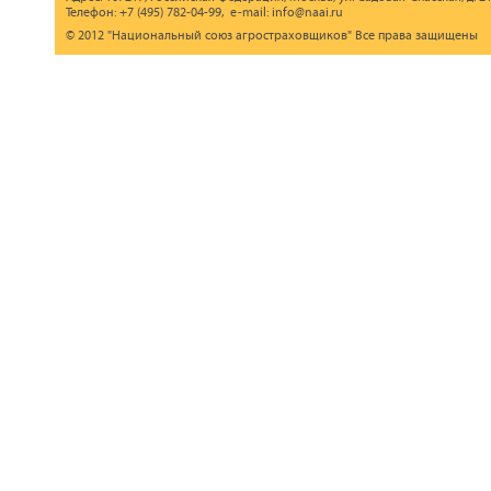
Телефон: +7 (495) 782-04-99, e-mail: info@naai.ru
© 2012 "Национальный союз агростраховщиков" Все права защищены