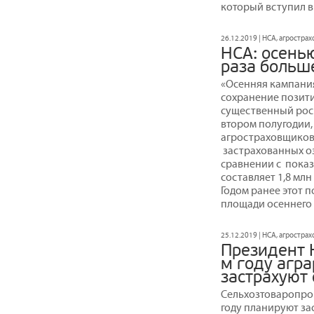
который вступил в с
26.12.2019 | НСА, агростра
НСА: осенью
раза больш
«Осенняя кампания
сохранение позити
существенный рос
втором полугодии,
агростраховщиков
застрахованных ози
сравнении с показ
составляет 1,8 млн
Годом ранее этот п
площади осеннего 
25.12.2019 | НСА, агростра
Президент 
м году агр
застрахуют
Сельхозтоваропрои
году планируют зас