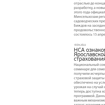
отраслью до конца
разработку, а нов
этого года официа
Минсельхозам реги
садоводческих пре
Биждов на заседан
продовольственно
состоялось 15 апре
18.04.2022
НСА ознако
Ярославско
страхования
Национальный сою
семинаре для семе
получили исчерпы
страховой защиты 
обеспечено на усл
урожая на случай 
теперь доступна х
программой. Данна
важным механизмо
затрат аграриев н