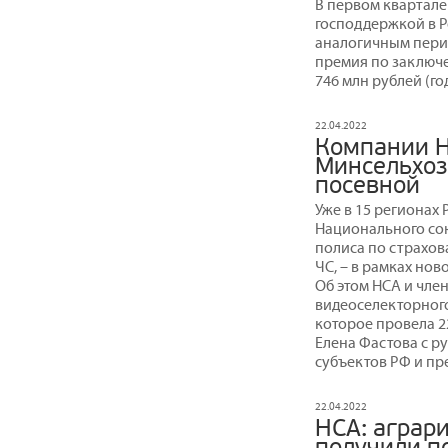
В первом квартале
господдержкой в Р
аналогичным пери
премия по заключ
746 млн рублей (го
22.04.2022
Компании 
Минсельхоз
посевной
Уже в 15 регионах
Национального со
полиса по страхов
ЧС, – в рамках нов
Об этом НСА и чл
видеоселекторног
которое провела 2
Елена Фастова с р
субъектов РФ и пр
22.04.2022
НСА: аграр
получили п