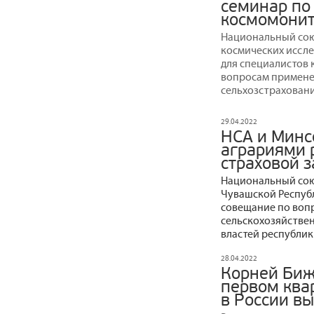
семинар по
космомонит
Национальный сою
космических иссл
для специалистов
вопросам применен
сельхозстраховани
29.04.2022
НСА и Минс
аграриями 
страховой 
Национальный сою
Чувашской Республ
совещание по воп
сельскохозяйствен
властей республик
28.04.2022
Корней Биж
первом ква
в России в