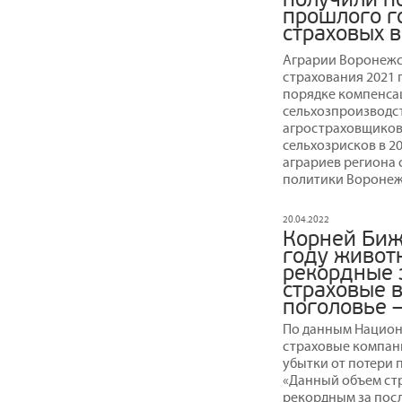
прошлого г
страховых 
Аграрии Воронежс
страхования 2021 
порядке компенса
сельхозпроизводст
агростраховщиков
сельхозрисков в 20
аграриев региона 
политики Воронеж
20.04.2022
Корней Биж
году живот
рекордные 
страховые 
поголовье –
По данным Национа
страховые компан
убытки от потери п
«Данный объем стр
рекордным за посл