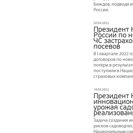
Биждов, подводя и
России.
20.04.2022
Президент 
России по 
ЧС застрахо
посевов
В I квартале 2022 
договоров по ново
потери в результа
поступили в Наци
страховых компан
18.04.2022
Президент 
инновацион
урожая сад
реализован
Задача создания 
рисков садоводче
Национальным сою