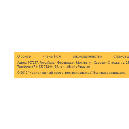
О союзе
Члены НСА
Законодательство
Страховщ
Адрес: 107217, Российская Федерация, Москва, ул. Садовая-Спасская, д. 21
Телефон: +7 (495) 782-04-99, e-mail: info@naai.ru
© 2012 "Национальный союз агростраховщиков" Все права защищены