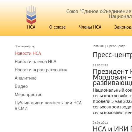
Союз "Единое объединение
Национал
НСА
О союзе
Члены НСА
Законод
Пресс-центр
Главная
|
Пресс-центр
Новости НСА
Пресс-цент
Новости членов НСА
11.05.2022
Новости агрострахования
Президент 
Мордовия –
Аналитика
развивающи
Видео
Национальный сою
Мероприятия
сельского хозяйст
провели 5 мая 202
Публикации и комментарии НСА
сельхозпроизводит
в СМИ
сельскохозяйствен
05.05.2022
НСА и ИКИ 