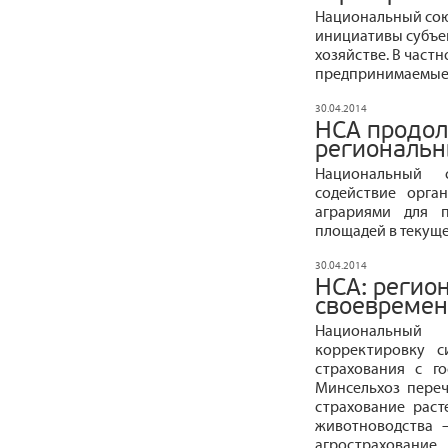
Национальный сою
инициативы субъек
хозяйстве. В част
предпринимаемые в
30.04.2014
НСА продол
региональ
Национальный 
содействие орга
аграриями для п
площадей в текуще
30.04.2014
НСА: регио
своевремен
Национальный 
корректировку с
страхования с г
Минсельхоз переч
страхование расте
животноводства –
агростраховани