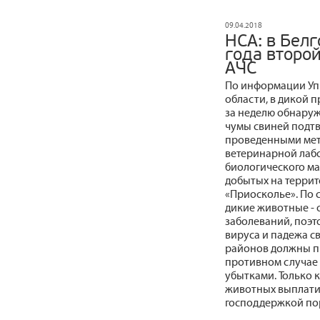
09.04.2018
НСА: в Белг
года второй
АЧС
По информации Уп
области, в дикой 
за неделю обнаруж
чумы свиней подт
проведенными мет
ветеринарной лабо
биологического ма
добытых на террит
«Приосколье». По 
дикие животные - 
заболеваний, поэ
вируса и падежа с
районов должны п
противном случае 
убытками. Только 
животных выплатил
господдержкой пор