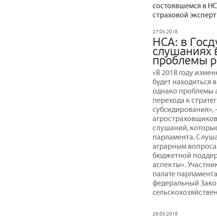
состоявшемся в НС
страховой эксперт
27.03.2018
НСА: в Гос
слушаниях 
проблемы р
«В 2018 году изме
будет находиться 
однако проблемы а
перехода к страте
субсидирования», 
агростраховщиков
слушаний, которые
парламента. Слуш
аграрным вопросам
бюджетной поддер
аспекты». Участн
палате парламента
федеральный Зако
сельскохозяйстве
26.03.2018