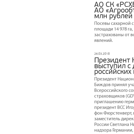
АО СК «РСХ
АО «Агрооб
млн рублей
Посевы сахарной с
площади 14 978 га
застрахованы от 
явлений.
26.03.2018
Президент 
выступил с
российских
Президент Национ
Биждов принял уча
Всероссийского со
страховщиков (GDV
приглашению герм
президент ВСС Иго
фон Фюрстенверт, 
заместитель дирек
России Светлана 
надзора Германии,