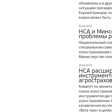
объявлены и в дру
ситуацию президе
Корней Биждов, по
корки может быть 
02.04.2018
НСА и Минс
проблемы р
Национальный сою
специальном сове
агрострахования с
Министерстве сель
30.03.2018
НСА расшир
инструмент
агрострахо
Комитет по монито
союза агрострахов
инструментов дис
агростраховании. 
космических иссле
«Вега-про» в целя