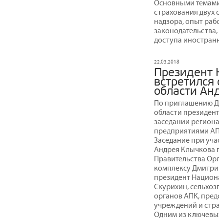
Основными темами
страхования двух 
надзора, опыт раб
законодательства,
доступа иностран
22.03.2018
Президент 
встретился 
области Ан
По приглашению Д
области президент
заседании региона
предприятиями АПК
Заседание при уча
Андрея Клычкова 
Правительства Ор
комплексу Дмитрий
президент Национ
Скурихин, сельхо
органов АПК, пред
учреждений и стра
Одним из ключевых