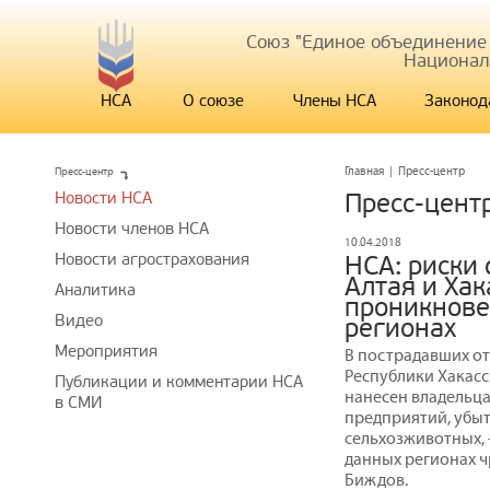
Союз "Единое объединение
Национал
НСА
О союзе
Члены НСА
Законод
Пресс-центр
Главная
|
Пресс-центр
Новости НСА
Пресс-цент
Новости членов НСА
10.04.2018
Новости агрострахования
НСА: риски
Алтая и Ха
Аналитика
проникнове
Видео
регионах
Мероприятия
В пострадавших от
Республики Хакасс
Публикации и комментарии НСА
нанесен владельца
в СМИ
предприятий, убыт
сельхозживотных, 
данных регионах 
Биждов.