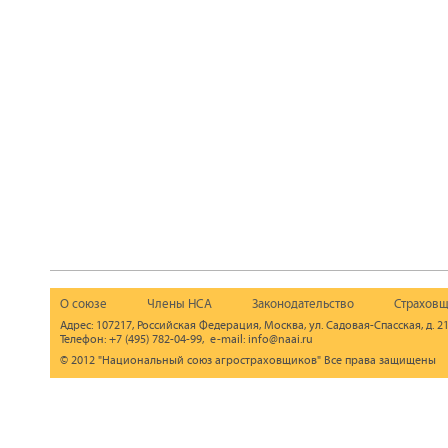
О союзе
Члены НСА
Законодательство
Страховщ
Адрес: 107217, Российская Федерация, Москва, ул. Садовая-Спасская, д. 21
Телефон: +7 (495) 782-04-99, e-mail: info@naai.ru
© 2012 "Национальный союз агростраховщиков" Все права защищены