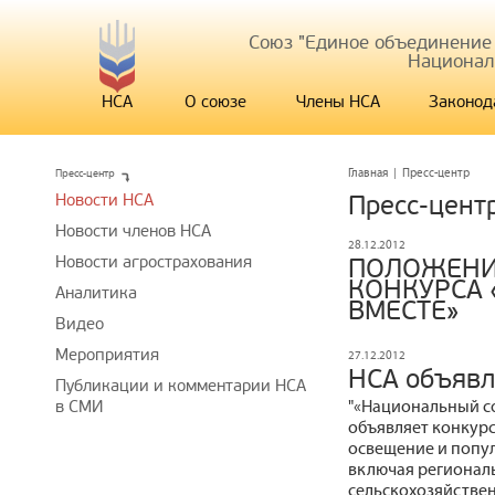
Союз "Единое объединение
Национал
НСА
О союзе
Члены НСА
Законод
Пресс-центр
Главная
|
Пресс-центр
Новости НСА
Пресс-цент
Новости членов НСА
28.12.2012
Новости агрострахования
ПОЛОЖЕНИ
КОНКУРСА
Аналитика
ВМЕСТЕ»
Видео
Мероприятия
27.12.2012
НСА объявл
Публикации и комментарии НСА
"«Национальный со
в СМИ
объявляет конкурс
освещение и попу
включая регионал
сельскохозяйствен