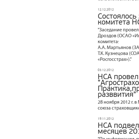
12.12.2012
Состоялось
комитета Н
"Заседание провел
Дроздов (ОСАО «Ин
комитета:
А.А. Мартьянов (З
Т.К. Кузнецова (СО
«Росгосстрах»)."
03.12.2012
НСА провел
"Агрострах
Практика,п
разввития"
28 ноября 2012 г.
союза страховщико
19.11.2012
НСА подвел
месяцев 20
"По информации, р