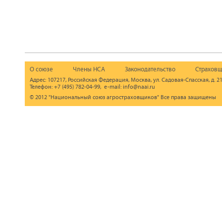
О союзе
Члены НСА
Законодательство
Страховщ
Адрес: 107217, Российская Федерация, Москва, ул. Садовая-Спасская, д. 21
Телефон: +7 (495) 782-04-99, e-mail: info@naai.ru
© 2012 "Национальный союз агростраховщиков" Все права защищены