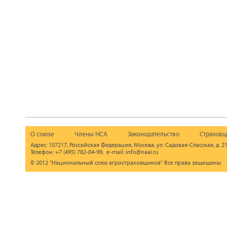
О союзе
Члены НСА
Законодательство
Страховщ
Адрес: 107217, Российская Федерация, Москва, ул. Садовая-Спасская, д. 21
Телефон: +7 (495) 782-04-99, e-mail: info@naai.ru
© 2012 "Национальный союз агростраховщиков" Все права защищены