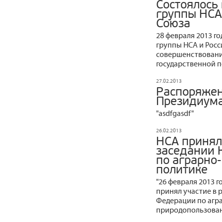
Состоялось
группы НСА
Союза
28 февраля 2013 г
группы НСА и Росс
совершенствовани
государственной 
27.02.2013
Распоряжен
Президиума
"asdfgasdf"
26.02.2013
НСА принял
заседании 
по аграрно
политике
"26 февраля 2013 
принял участие в 
Федерации по агр
природопользован