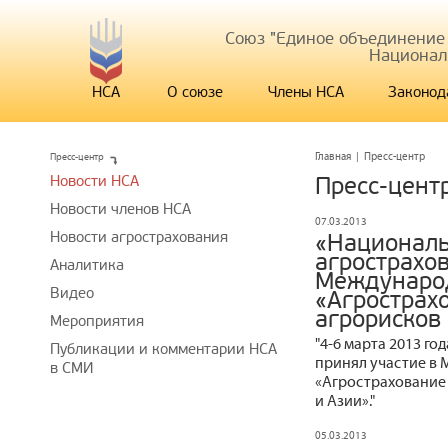
Союз "Единое объединение
Национал
НСА
О союзе
Члены НСА
Законод
Пресс-центр
Главная
|
Пресс-центр
Новости НСА
Пресс-цент
Новости членов НСА
07.03.2013
Новости агрострахования
«Национал
агрострахо
Аналитика
Междунаро
Видео
«Агрострах
агрорисков 
Мероприятия
"4-6 марта 2013 г
Публикации и комментарии НСА
принял участие в
в СМИ
«Агрострахование 
и Азии»."
05.03.2013