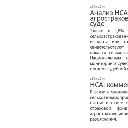
29.01.2014
Анализ НСА
агрострахо
суде
Только в 1,8% 
сельхозстрахова
выплаты или от
свидетельствуют
области сельхозс
Национальным с
мониторинга суде
органов судебной 
28.01.2014
НСА: комме
В связи с многоч
сельхозтоваропр
статьи в газете «
страховой фон
агростраховщик
разъяснения.