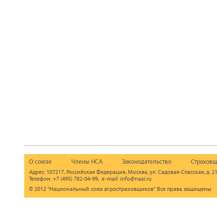
О союзе
Члены НСА
Законодательство
Страховщ
Адрес: 107217, Российская Федерация, Москва, ул. Садовая-Спасская, д. 21
Телефон: +7 (495) 782-04-99, e-mail: info@naai.ru
© 2012 "Национальный союз агростраховщиков" Все права защищены