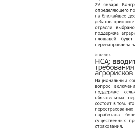
29 января Конгр
определяющего пол
на ближайшее деся
дебатов приорит
отрасли выбрано
поддержка аграр
площадей будет
перенаправлена на
03.02.2014
НСА: вводи
требования
агрорисков
Национальный со
вопрос включен
поддержке сель
обязательных пе
состоит в том, ч
перестрахованию а
наработана бо
существенных пр
страхования.