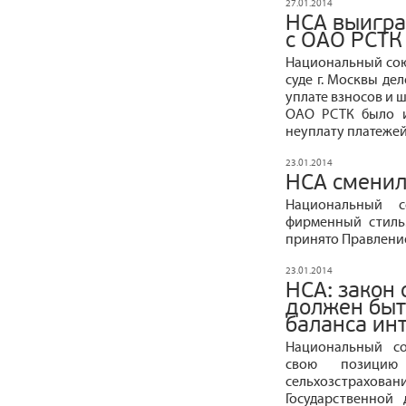
27.01.2014
НСА выигра
с ОАО РСТК
Национальный сою
суде г. Москвы де
уплате взносов и 
ОАО РСТК было и
неуплату платежей
23.01.2014
НСА сменил
Национальный с
фирменный стиль
принято Правление
23.01.2014
НСА: закон 
должен быт
баланса ин
Национальный со
свою позицию
сельхозстрахован
Государственной