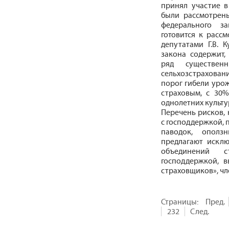
принял участие в
были рассмотрен
федерального з
готовится к расс
депутатами Г.В. 
закона содержит,
ряд существен
сельхозстраховани
порог гибели урож
страховым, с 30
однолетних культу
Перечень рисков, 
с господдержкой, 
паводок, ополз
предлагают исклю
объединений с
господдержкой, в
страховщиков», чл
Страницы:
Пред.
232
След.