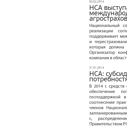
03.02.2014
НСА выступ
междунаро
агрострахо
Национальный со
реализации сог
поддерживает ме
и перестраховани
которая должна 
Организатор кон
компания в област
31.01.2014
НСА: субси
потребност
В 2014 г. средст
обеспечение п
господдержкой в
соотнесение прак
членов Национал
запланированными
г., распределе
Правительством РФ