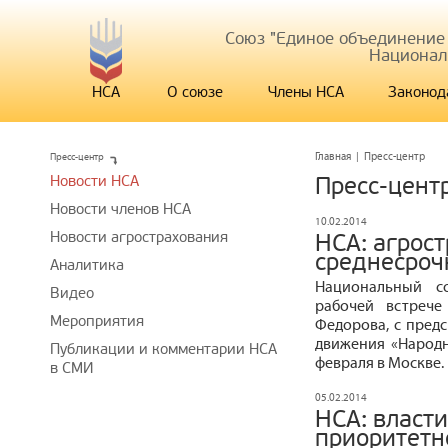
Союз "Единое объединение
Национал
НСА
О союзе
Члены НСА
Законод
Пресс-центр
Главная
|
Пресс-центр
Новости НСА
Пресс-цент
Новости членов НСА
10.02.2014
Новости агрострахования
НСА: агрос
среднесроч
Аналитика
Национальный с
Видео
рабочей встрече
Мероприятия
Федорова, с пред
движения «Народн
Публикации и комментарии НСА
февраля в Москве.
в СМИ
05.02.2014
НСА: власт
приоритетн