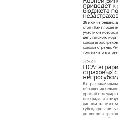
Корней Биж
приведёт к 
бюджета по
незастрахо
28 июня в редакци
стол «Как плохая 
участию в которо
депутатского корп
союза агрострахо
союзов страны. Реч
том, как это в итог
26.06.2017
НСА: аграр
страховых с
непросубси
В страховые компа
обращения сельхо
урожай с государс
пострадали в резу
данном этапе из-з
субсидирование у
договоров страхов