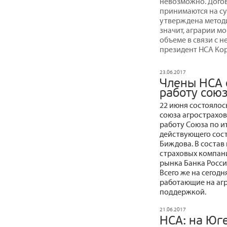
невозможно. Догов
принимаются на су
утверждена методи
значит, аграрии м
объеме в связи с 
президент НСА Ко
23.06.2017
Члены НСА 
работу сою
22 июня состоялос
союза агрострахо
работу Союза по и
действующего сос
Биждова. В состав
страховых компани
рынка Банка Росси
Всего же на сегод
работающие на аг
поддержкой.
21.06.2017
НСА: на Юг