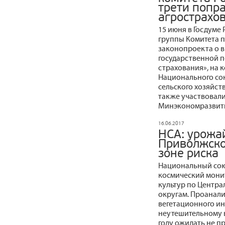
трети попра
агрострахо
15 июня в Госдуме
группы Комитета п
законопроекта о 
государственной п
страхования», на
Национального со
сельского хозяйств
также участвовали
Минэкономразвити
16.06.2017
НСА: урожа
Приволжско
зоне риска
Национальный сою
космический мони
культур по Центр
округам. Проанал
вегетационного ин
неутешительному 
году ожидать не п