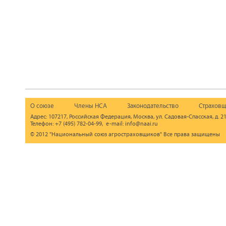
О союзе
Члены НСА
Законодательство
Страховщ
Адрес: 107217, Российская Федерация, Москва, ул. Садовая-Спасская, д. 21
Телефон: +7 (495) 782-04-99, e-mail: info@naai.ru
© 2012 "Национальный союз агростраховщиков" Все права защищены