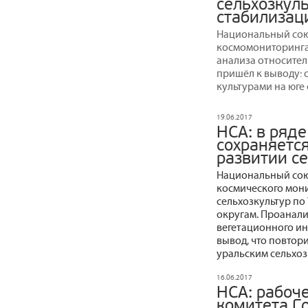
сельхозкул
стабилизац
Национальный сою
космомониторинга 
анализа относител
пришёл к выводу: 
культурами на юге
19.06.2017
НСА: в ряде
сохраняется
развитии с
Национальный сою
космического мон
сельхозкультур п
округам. Проанал
вегетационного ин
вывод, что повтор
уральским сельхоз
16.06.2017
НСА: рабоч
комитета Г