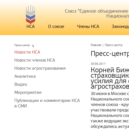
Союз "Единое объединение
Национал
НСА
О союзе
Члены НСА
Законод
Пресс-центр
Главная
|
Пресс-центр
Новости НСА
Пресс-цент
Новости членов НСА
30.06.2017
Новости агрострахования
Корней Биж
страховщик
Аналитика
усилия для
Видео
агрострахо
Мероприятия
30 июня в Москве 
Национального сою
Публикации и комментарии НСА
членов союза - кр
в СМИ
участвовали предс
Национального сою
также ведущие экс
обсуждались акту