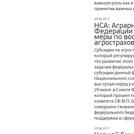
важную роль как в
принятии важных 
29.06.2017
НСА: Аграр
Федерации 
меры по во
агрострахо
Субсидии на агрос
который регулиру
что развитие этог
задачам федеральн
субсидии данный фа
Национального со
выступая перед уч
29 июня в Совете 
который прошел п
комитета СФ М.П. 
совершенствовани
федерального бюд
поддержки в сфер
29.06.2017