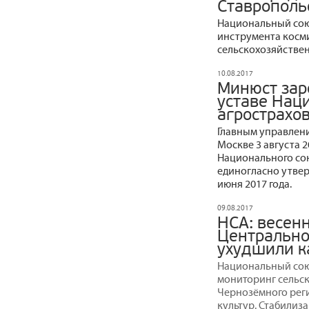
Ставрополь
Национальный сою
инструмента косм
сельскохозяйствен
10.08.2017
Минюст зар
уставе Нац
агрострахо
Главным управлен
Москве 3 августа 
Национального со
единогласно утве
июня 2017 года.
09.08.2017
НСА: весен
Центрально
ухудшили к
Национальный сою
мониторинг сельс
Чернозёмного реги
культур. Стабилиз