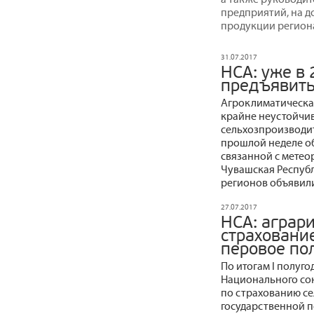
предприятий, на д
продукции регион
31.07.2017
НСА: уже в 
предъявить
Агроклиматическая
крайне неустойчиво
сельхозпроизводит
прошлой неделе о
связанной с метео
Чувашская Республи
регионов объявили
27.07.2017
НСА: аграр
страхование
перовое по
По итогам I полуг
Национального со
по страхованию се
государственной 