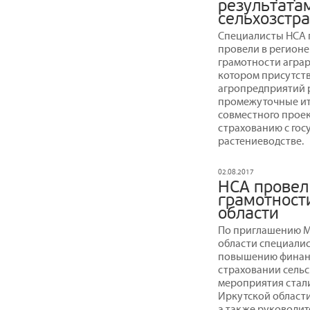
результата
сельхозстр
Специалисты НСА 
провели в регион
грамотности аграр
котором присутст
агропредприятий р
промежуточные ито
совместного прое
страхованию с гос
растениеводстве.
02.08.2017
НСА провел
грамотност
области
По приглашению М
области специалис
повышению финанс
страховании сельс
мероприятия стал
Иркутской области
а также руководит