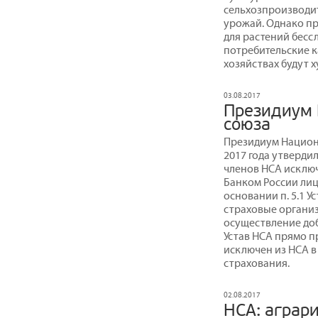
сельхозпроизводи
урожай. Однако п
для растений бесс
потребительские к
хозяйствах будут х
03.08.2017
Президиум 
союза
Президиум Национ
2017 года утвердил
членов НСА исключ
Банком России лиц
основании п. 5.1 
страховые органи
осуществление до
Устав НСА прямо п
исключен из НСА в
страхования.
02.08.2017
НСА: аграр