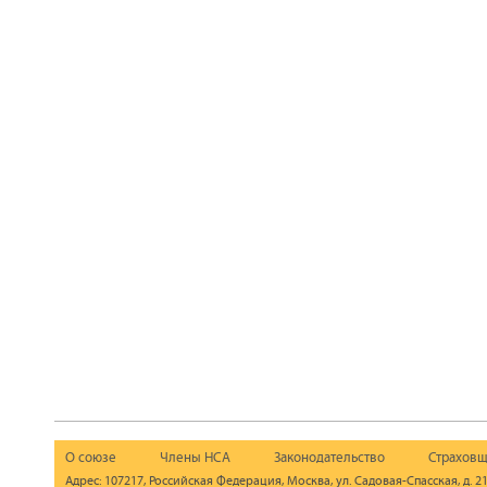
О союзе
Члены НСА
Законодательство
Страховщ
Адрес: 107217, Российская Федерация, Москва, ул. Садовая-Спасская, д. 21