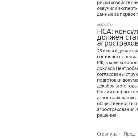
риски хозяйств сн
озвучили эксперт
данные за первое 
26.07.2017
НСА: консу
должен ста
агрострахо
25 июля в департа
состоялось специа
РФ, в ходе которо
доклада Центробан
согласованы струк
подготовки докуме
декабря этого года
России впервые по
агрострахованию, 
общественность о
агрострахования, 
решения.
Страницы:
Пред.