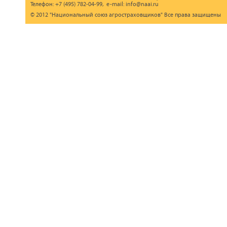
Телефон: +7 (495) 782-04-99, e-mail: info@naai.ru
© 2012 "Национальный союз агростраховщиков" Все права защищены