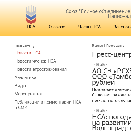
Союз "Единое объединение
Национал
НСА
О союзе
Члены НСА
Законод
Пресс-центр
Главная
|
Пресс-центр
Новости НСА
Пресс-цент
Новости членов НСА
14.08.2017
Новости агрострахования
АО СК «РСХ
ООО «Тамбо
Аналитика
рублей
Видео
Поголовье индейки
Мероприятия
было застраховано
несчастного случа
Публикации и комментарии НСА
в СМИ
14.08.2017
НСА: погод
на развитии
Волгоградск