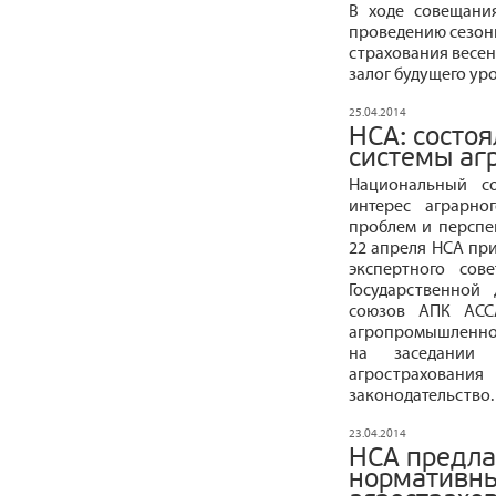
В ходе совещани
проведению сезонн
страхования весенн
залог будущего ур
25.04.2014
НСА: состо
системы аг
Национальный со
интерес аграрно
проблем и перспе
22 апреля НСА при
экспертного сов
Государственной
союзов АПК АСС
агропромышленно
на заседании 
агрострахова
законодательство.
23.04.2014
НСА предла
нормативны