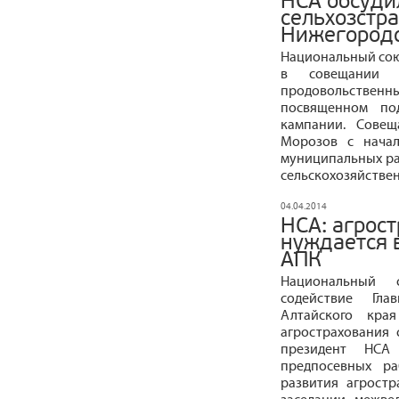
НСА обсуди
сельхозстр
Нижегородс
Национальный сою
в совещании М
продовольствен
посвященном под
кампании. Совещ
Морозов с начал
муниципальных ра
сельскохозяйстве
04.04.2014
НСА: агрос
нуждается 
АПК
Национальный 
содействие Гла
Алтайского кра
агрострахования 
президент НСА
предпосевных ра
развития агрост