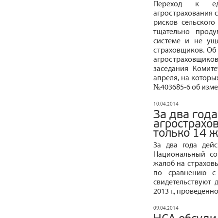
Переход к ед
агрострахования с
рисков сельского
тщательно проду
системе и не ущ
страховщиков. Об
агростраховщик
заседания Комит
апреля, на которы
№403685-6 об изме
10.04.2014
За два год
агрострахо
только 14 
За два года дей
Национальный со
жалоб на страхов
по сравнению с 
свидетельствуют 
2013 г., проведенн
09.04.2014