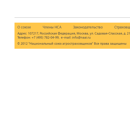
О союзе
Члены НСА
Законодательство
Страховщ
Адрес: 107217, Российская Федерация, Москва, ул. Садовая-Спасская, д. 21
Телефон: +7 (495) 782-04-99, e-mail: info@naai.ru
© 2012 "Национальный союз агростраховщиков" Все права защищены