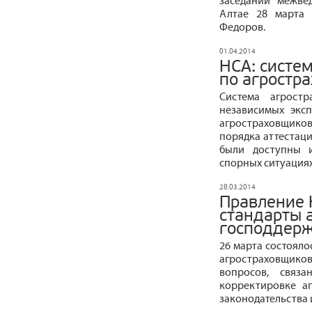
заседании межве
Алтае 28 марта 
Федоров.
01.04.2014
НСА: систе
по агростр
Система агростр
независимых экс
агростраховщик
порядка аттестаци
были доступны и
спорных ситуациях
28.03.2014
Правление 
стандарты 
господдер
26 марта состояло
агростраховщик
вопросов, связ
корректировке а
законодательства 