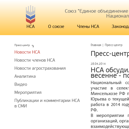
Союз "Единое объединение
Национал
НСА
О союзе
Члены НСА
Законод
Пресс-центр
Главная
|
Пресс-центр
Новости НСА
Пресс-цент
Новости членов НСА
28.04.2014
Новости агрострахования
НСА обсуди
весенне - 
Аналитика
Национальный с
Видео
участие в селек
Мероприятия
Минсельхозе РФ п
Юрьева о текущей
Публикации и комментарии НСА
работа в 2014 год
в СМИ
РФ.
В мероприятии п
организаций, орга
взаимодействующи