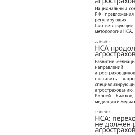
агрострахо
Национальный со
РФ предложения
регулирующих 
Соответствующ
методологии НСА.
22.04.2014
НСА продол
агрострахо
Развитие медиаци
направлений 
агростраховщиков 
поставить вопро
специализиру
агрострахованию, 
Корней Биждов,
медиации и медиат
15.04.2014
НСА: перех
не должен 
агрострахо