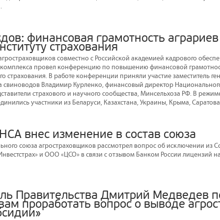
.
дов: финансовая грамотность аграриев
нституту страхования
гростраховщиков совместно с Российской академией кадрового обесп
комплекса провел конференцию по повышению финансовой грамотност
го страхования. В работе конференции приняли участие заместитель ге
а свиноводов Владимир Курленко, финансовый директор Национальног
ставители страхового и научного сообщества, Минсельхоза РФ. В режиме
инились участники из Беларуси, Казахстана, Украины, Крыма, Саратова,
НСА внес изменение в состав союза
ного союза агростраховщиков рассмотрел вопрос об исключении из Со
Инвестстрах» и ООО «ЦСО» в связи с отзывом Банком России лицензий н
ль Правительства Дмитрий Медведев п
вам проработать вопрос о выводе агрос
бсидии»