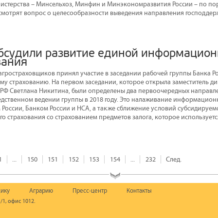
истерства – Минсельхоз, Минфин и Минэкономразвития России – по п
смотрят вопрос о целесообразности выведения направления господдер
обсудили развитие единой информацио
вания
гростраховщиков принял участие в заседании рабочей группы Банка Р
му страхованию. На первом заседании, которое открыла заместитель д
 РФ Светлана Никитина, были определены два первоочередных направле
едственном ведении группы в 2018 году. Это налаживание информацион
России, Банком России и НСА, а также сближение условий субсидируем
го страхования со страхованием предметов залога, которое использует
1
...
150
151
152
153
154
...
232
След.
ику
Аграрию
Пресс-центр
Контакты
/1, офис 1012.