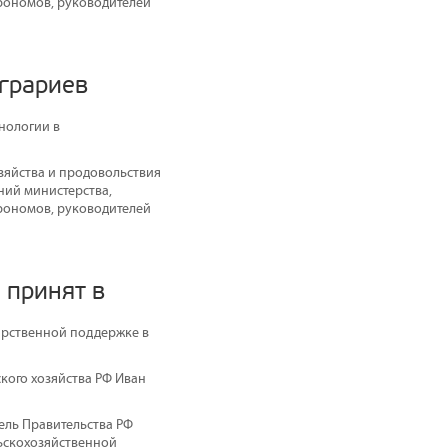
грономов, руководителей
аграриев
нологии в
зяйства и продовольствия
ний министерства,
грономов, руководителей
 принят в
дарственной поддержке в
ского хозяйства РФ Иван
ель Правительства РФ
льскохозяйственной