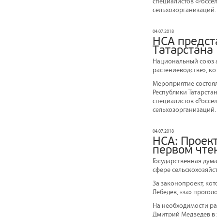
специалистов «Россе
сельхозорганизаций.
04.07.2018
НСА предст
Татарстана
Национальный союз а
растениеводстве», ко
Мероприятие состоял
Республики Татарста
специалистов «Россе
сельхозорганизаций.
04.07.2018
НСА: Проект
первом чте
Государственная дум
сфере сельскохозяйс
За законопроект, кот
Лебедев, «за» прогол
На необходимости ра
Дмитрий Медведев в 