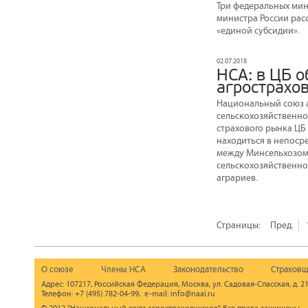
Три федеральных мин
министра России рас
«единой субсидии».
02.07.2018
НСА: в ЦБ 
агрострахо
Национальный союз а
сельскохозяйственно
страхового рынка ЦБ
находиться в непоср
между Минсельхозом 
сельскохозяйственно
аграриев.
Страницы:
Пред.
О союзе
Члены НСА
Законодательство
Страховщ
Адрес: 107217, Российская Федерация, Москва, ул. Садовая-Спасская, д. 21
Телефон: +7 (495) 782-04-99, e-mail: info@naai.ru