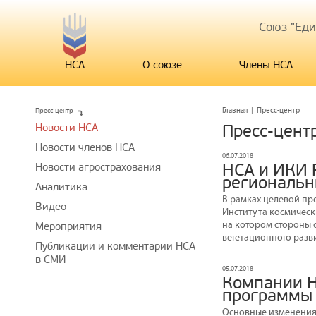
Союз "Ед
НСА
О союзе
Члены НСА
Пресс-центр
Главная
|
Пресс-центр
Новости НСА
Пресс-цент
Новости членов НСА
06.07.2018
НСА и ИКИ 
Новости агрострахования
региональн
Аналитика
В рамках целевой пр
Видео
Института космическ
на котором стороны 
Мероприятия
вегетационного разв
Публикации и комментарии НСА
в СМИ
05.07.2018
Компании Н
программы
Основные изменения 