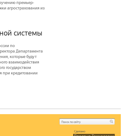
оручению премьер-
жки агрострахования из
нной системы
оссии по
иректора Департамента
ния, которые будут
ного взаимодействия
ого государством
ся при кредитовании