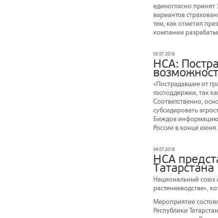
единогласно принят 
вариантов страховани
тем, как отметил пр
компании разрабатыв
05.07.2018
НСА: Постр
возможност
«Пострадавшие от гра
господдержки, так ка
Соответственно, осн
субсидировать агрос
Биждов информацию о
России в конце июня.
04.07.2018
НСА предст
Татарстана
Национальный союз а
растениеводстве», ко
Мероприятие состоял
Республики Татарста