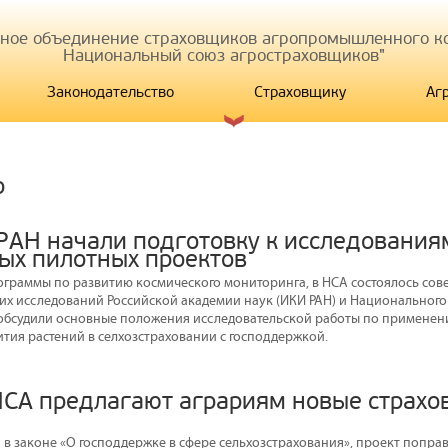
иное объединение страховщиков агропромышленного ко
Национальный союз агростраховщиков"
Законодательство
Страховщику
Аг
р
РАН начали подготовку к исследования
ых пилотных проектов
ограммы по развитию космического мониторинга, в НСА состоялось сов
их исследований Российской академии наук (ИКИ РАН) и Национального
обсудили основные положения исследовательской работы по применен
ития растений в селхозстраховании с господдержкой.
СА предлагают аграриям новые страхо
в законе «О господдержке в сфере сельхозстрахования», проект поправ