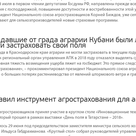
3 июля в первом чтении депутатами Госдумы РФ, направлены прежде вс
я с господдержкой, повышение доступности и востребованности этой ус
езидент Национального союза агростраховщиков Корней Биждов, уже сег
ают для сельхозпроизводителей новые страховые программы.
адавшие от града аграрии Кубани были
и застраховать свои поля
да в Краснодарском крае аграрии не могли застраховать в текущем год
к региональный орган управления АПК в 2018 году отказался выделять ср
овная тяжесть возмещения ущерба ляжет на госбюджет. Это прямое следс
трахование», – прокомментировал президент Национального союза аг
 больших потерях растениеводства от явлений штормового ветра и гра
авил инструмент агрострахования для 
гростраховщиков принял участие в круглом столе «Инновационные тех
торый прошел в рамках выставки «День поля в Татарстане – 2018».
ось 29 июня под председательством заместителя министра сельского хо
н Ильдуса Габдрахманова. «Круглый стол» собрал руководителей управле