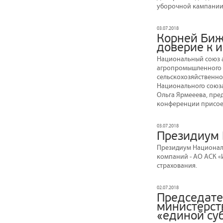
уборочной кампании
03.07.2018
Корней Биж
доверие к и
Национальный союз а
агропромышленного 
сельскохозяйственно
Национального союз
Ольга Ярмееева, пред
конференции присоед
03.07.2018
Президиум 
Президиум Националь
компаний - АО АСК «
страхования.
02.07.2018
Председате
министерст
«единой су