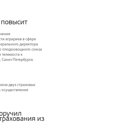
 повысит
ечения
и аграриев в сфере
нерального директора
о плодоовощного союза
 телемоста к
 Санкт-Петербурга.
юза двух страховых
а осуществление
оручил
трахования из