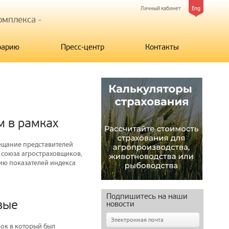
Личный кабинет
Eng
мплекса -
рарию
Пресс-центр
Контакты
м в рамках
ещание представителей
 союза агростраховщиков,
ию показателей индекса
Подпишитесь на наши
вые
новости
ок в который был