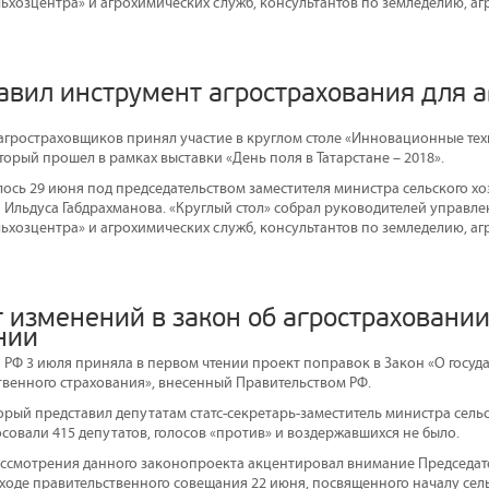
льхозцентра» и агрохимических служб, консультантов по земледелию, а
авил инструмент агрострахования для 
гростраховщиков принял участие в круглом столе «Инновационные тех
торый прошел в рамках выставки «День поля в Татарстане – 2018».
ось 29 июня под председательством заместителя министра сельского хо
н Ильдуса Габдрахманова. «Круглый стол» собрал руководителей управле
льхозцентра» и агрохимических служб, консультантов по земледелию, а
 изменений в закон об агростраховании
нии
а РФ 3 июля приняла в первом чтении проект поправок в Закон «О госу
твенного страхования», внесенный Правительством РФ.
орый представил депутатам статс-секретарь-заместитель министра сель
осовали 415 депутатов, голосов «против» и воздержавшихся не было.
ссмотрения данного законопроекта акцентировал внимание Председат
ходе правительственного совещания 22 июня, посвященного началу се