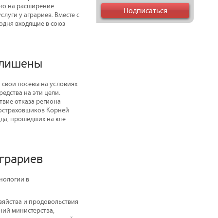
его на расширение
луги у аграриев. Вместе с
одня входящие в союз
 лишены
у свои посевы на условиях
едства на эти цели.
твие отказа региона
ростраховщиков Корней
да, прошедших на юге
аграриев
нологии в
зяйства и продовольствия
ний министерства,