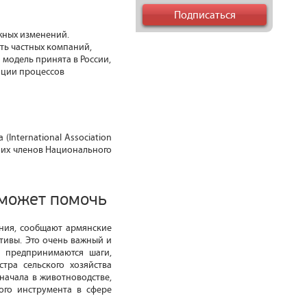
жных изменений.
ть частных компаний,
модель принята в России,
а ции процессов
nternational Association
своих членов Национального
 может помочь
ания, сообщают армянские
тивы. Это очень важный и
о предпринимаются шаги,
тра сельского хозяйства
начала в животноводстве,
ого инструмента в сфере