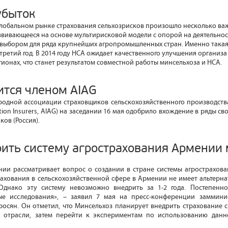
убыток
глобальном рынке страхования сельхозрисков произошло несколько ва
звивающееся на основе мультирисковой модели с опорой на деятельнос
выбором для ряда крупнейших агропромышленных стран. Именно такая 
 третий год. В 2014 году НСА ожидает качественного улучшения организ
ионах, что станет результатом совместной работы минсельхоза и НСА.
ится членом AIAG
дной ассоциации страховщиков сельскохозяйственного производства (I
uction Insurers, AIAG) на заседании 16 мая одобрило вхождение в ряды 
ов (Россия).
оить систему агрострахования Армении
нии рассматривает вопрос о создании в стране системы агрострахов
ахования в сельскохозяйственной сфере в Армении не имеет альтерна
Однако эту систему невозможно внедрить за 1-2 года. Постепенн
ые исследования», – заявил 7 мая на пресс-конференции замминис
осян. Он отметил, что Минсельхоз планирует внедрить страхование с
 отрасли, затем перейти к экспериментам по использованию данн