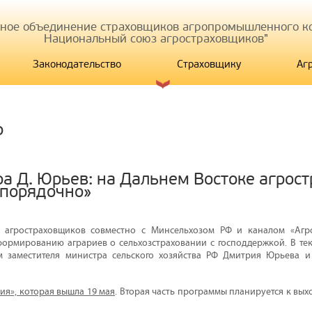
иное объединение страховщиков агропромышленного ко
Национальный союз агростраховщиков"
Законодательство
Страховщику
Аг
р
а Д. Юрьев: на Дальнем Востоке агрос
 порядочно»
 агростраховщиков совместно с Минсельхозом РФ и каналом «Агр
ормированию аграриев о сельхозстраховании с господдержкой. В те
ем заместителя министра сельского хозяйства РФ Дмитрия Юрьева 
ия», которая вышла 19 мая
. Вторая часть программы планируется к выхо