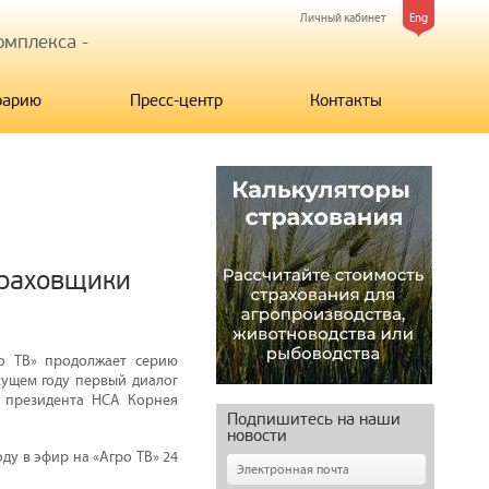
Личный кабинет
Eng
мплекса -
рарию
Пресс-центр
Контакты
траховщики
о ТВ» продолжает серию
кущем году первый диалог
и президента НСА Корнея
Подпишитесь на наши
новости
ду в эфир на «Агро ТВ» 24