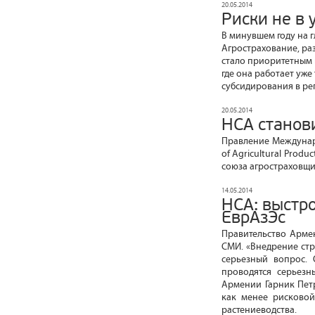
20.05.2014
Риски не в 
В минувшем году на 
Агрострахование, ра
стало приоритетным 
где она работает уже
субсидирования в рег
20.05.2014
НСА станов
Правление Междунаро
of Agricultural Prod
союза агростраховщик
14.05.2014
НСА: выстр
ЕврАзЭс
Правительство Арме
СМИ. «Внедрение стр
серьезный вопрос. 
проводятся серьезн
Армении Гарник Петр
как менее рисковой
растениеводства.