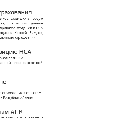
трахования
щиков, входящих в первую
вня, для которых данное
 принятое входящей в НСА
овщиков Корней Биждов,
ленного страхования.
озицию НСА
ержал позицию
твенной перестраховочной
по
 страхования в сельском
и Республике Адыгея.
ным АПК