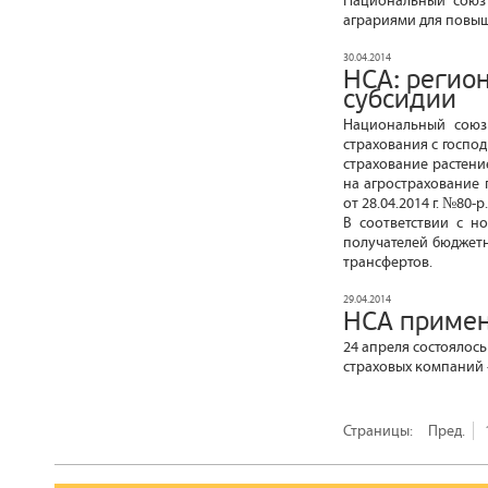
Национальный союз 
аграриями для повыш
30.04.2014
НСА: регио
субсидии
Национальный союз 
страхования с госпо
страхование растение
на агрострахование
от 28.04.2014 г. №80-р.
В соответствии с н
получателей бюджетн
трансфертов.
29.04.2014
НСА примен
24 апреля состоялос
страховых компаний 
Страницы:
Пред.