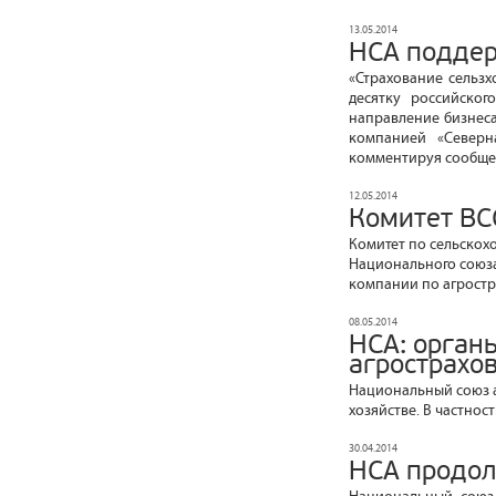
13.05.2014
НСА поддер
«Страхование сельзх
десятку российског
направление бизнеса
компанией «Северн
комментируя сообщен
12.05.2014
Комитет ВС
Комитет по сельскох
Национального союза
компании по агростр
08.05.2014
НСА: орган
агрострахо
Национальный союз а
хозяйстве. В частно
30.04.2014
НСА продол