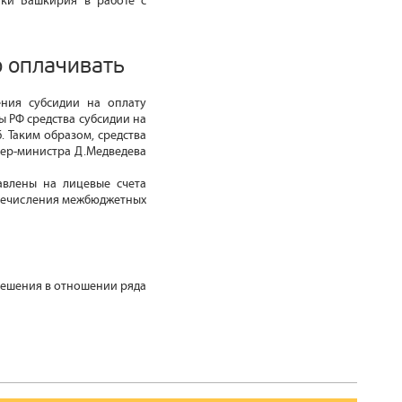
ики Башкирия в работе с
о оплачивать
ения субсидии на оплату
ы РФ средства субсидии на
. Таким образом, средства
ьер-министра Д.Медведева
авлены на лицевые счета
еречисления межбюджетных
решения в отношении ряда