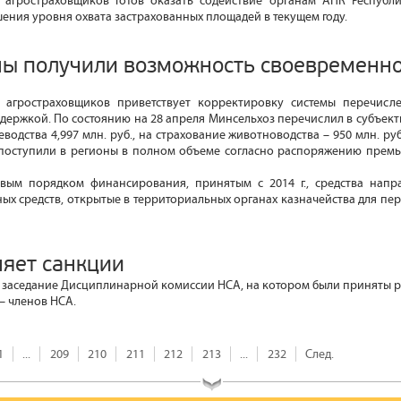
агростраховщиков готов оказать содействие органам АПК Республ
ения уровня охвата застрахованных площадей в текущем году.
ны получили возможность своевременн
агростраховщиков приветствует корректировку системы перечисл
ддержкой. По состоянию на 28 апреля Минсельхоз перечислил в субъект
водства 4,997 млн. руб., на страхование животноводства – 950 млн. руб
 поступили в регионы в полном объеме согласно распоряжению прем
овым порядком финансирования, принятым с 2014 г., cредства напр
ых средств, открытые в территориальных органах казначейства для п
яет санкции
ь заседание Дисциплинарной комиссии НСА, на котором были приняты 
– членов НСА.
1
...
209
210
211
212
213
...
232
След.