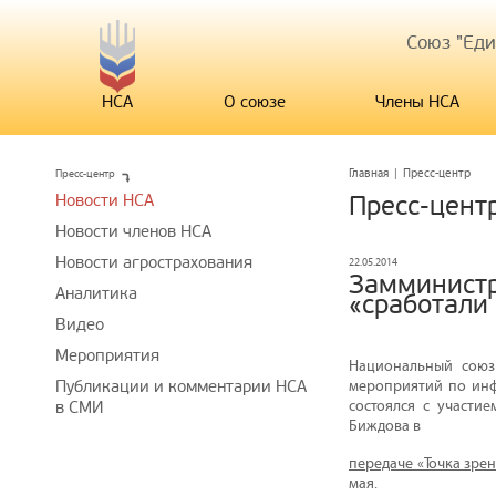
Союз "Ед
НСА
О союзе
Члены НСА
Пресс-центр
Главная
|
Пресс-центр
Новости НСА
Пресс-цент
Новости членов НСА
Новости агрострахования
22.05.2014
Замминистр
Аналитика
«сработали
Видео
Мероприятия
Национальный союз
Публикации и комментарии НСА
мероприятий по инф
состоялся с участи
в СМИ
Биждова в
передаче «Точка зрен
мая.