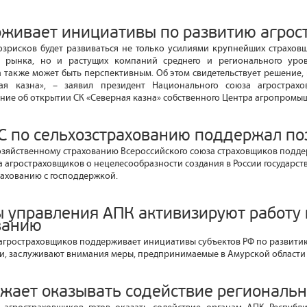
живает инициативы по развитию агрос
озрисков будет развиваться не только усилиями крупнейших страхов
о рынка, но и растущих компаний среднего и регионального уро
 также может быть перспективным. Об этом свидетельствует решение,
ая казна», – заявил президент Национального союза агрострах
ие об открытии СК «Северная казна» собственного Центра агропромыш
С по сельхозстрахованию поддержал п
озяйственному страхованию Всероссийского союза страховщиков подд
 агростраховщиков о нецелесообразности создания в России государс
ахованию с господдержкой.
ы управления АПК активизируют работу 
ванию
гростраховщиков поддерживает инициативы субъектов РФ по развитию
сти, заслуживают внимания меры, предпринимаемые в Амурской области 
жает оказывать содействие региональ