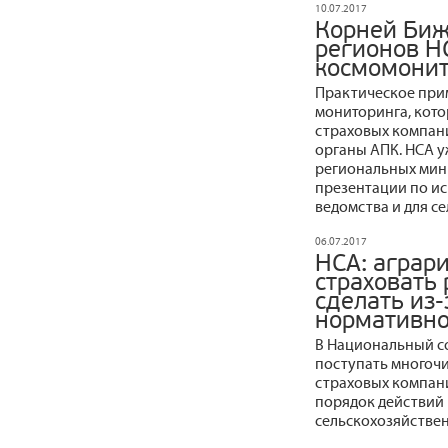
10.07.2017
Корней Биж
регионов Н
космомони
Практическое при
мониторинга, кот
страховых компан
органы АПК. НСА у
региональных мин
презентации по и
ведомства и для с
06.07.2017
НСА: аграр
страховать 
сделать из-
нормативно
В Национальный с
поступать многоч
страховых компани
порядок действий 
сельскохозяйствен