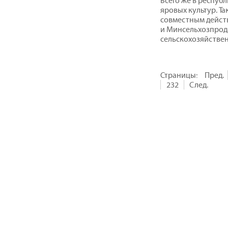
Всего же в респуб
яровых культур. Т
совместным дейст
и Минсельхозпрода
сельскохозяйствен
Страницы:
Пред.
232
След.