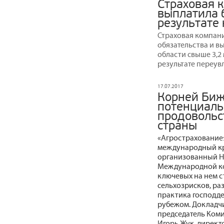
Страховая 
выплатила б
результате
Страховая компани
обязательства и 
области свыше 3,2
результате переув
17.07.2017
Корней Биж
потенциаль
продовольс
страны
«Агрострахование:
международный кру
организованный НС
Международной ко
ключевых на нем с
сельхозрисков, ра
практика господдер
рубежом. Докладч
председатель Коми
Игорь Жук, директ