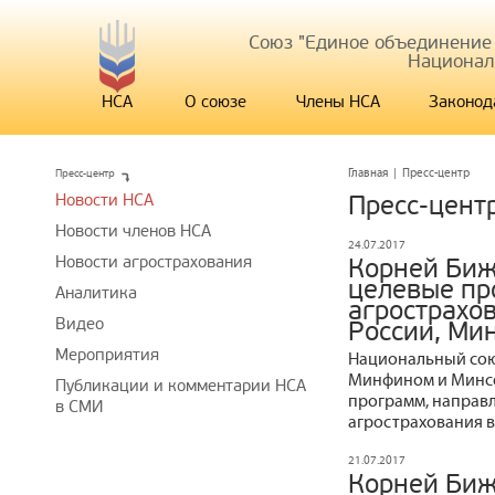
Союз "Единое объединение
Национал
НСА
О союзе
Члены НСА
Законод
Пресс-центр
Главная
|
Пресс-центр
Новости НСА
Пресс-цент
Новости членов НСА
24.07.2017
Новости агрострахования
Корней Биж
целевые пр
Аналитика
агрострахо
Видео
России, Ми
Мероприятия
Национальный сою
Минфином и Минсе
Публикации и комментарии НСА
программ, направ
в СМИ
агрострахования в
21.07.2017
Корней Биж