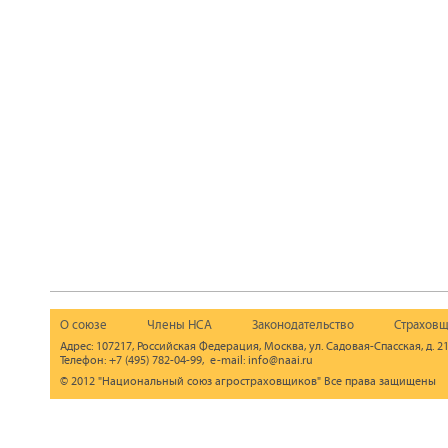
О союзе
Члены НСА
Законодательство
Страховщ
Адрес: 107217, Российская Федерация, Москва, ул. Садовая-Спасская, д. 21
Телефон: +7 (495) 782-04-99, e-mail: info@naai.ru
© 2012 "Национальный союз агростраховщиков" Все права защищены