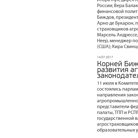
России; Вера Бала
финансовой полит
Биждов, президен
Арно де Букарон,
страховщиков агр
Марсель Андрессе,
Неер, менеджер по
(США); Кира Свинц
14.07.2017
Корней Биж
развития а
законодате
11 июля в Комитет
состоялись парла
направления зако
агропромышленног
представители фед
палаты, ТПП и РСП
государственной в
агростраховщиков,
образовательных 