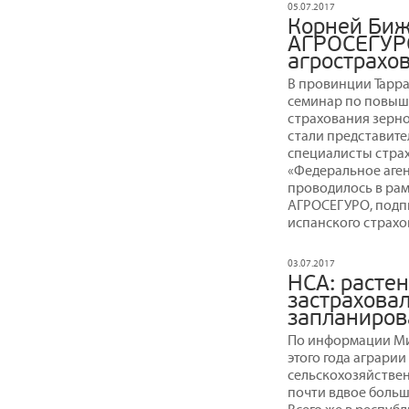
05.07.2017
Корней Биж
АГРОСЕГУР
агрострахо
В провинции Тарра
семинар по повыш
страхования зерно
стали представит
специалисты страх
«Федеральное аге
проводилось в рам
АГРОСЕГУРО, подп
испанского страхо
03.07.2017
НСА: расте
застрахова
запланиров
По информации Ми
этого года аграри
сельскохозяйственн
почти вдвое больш