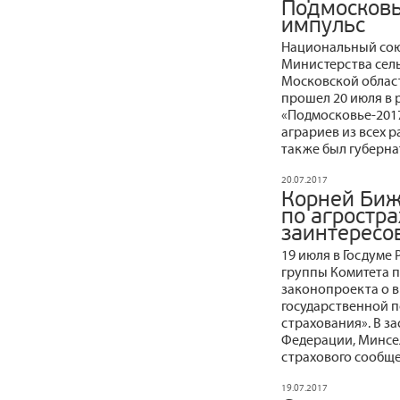
Подмосковь
импульс
Национальный сою
Министерства сель
Московской област
прошел 20 июля в 
«Подмосковье-2017
аграриев из всех 
также был губерна
20.07.2017
Корней Биж
по агростр
заинтересо
19 июля в Госдуме
группы Комитета п
законопроекта о 
государственной п
страхования». В з
Федерации, Минсе
страхового сообще
19.07.2017