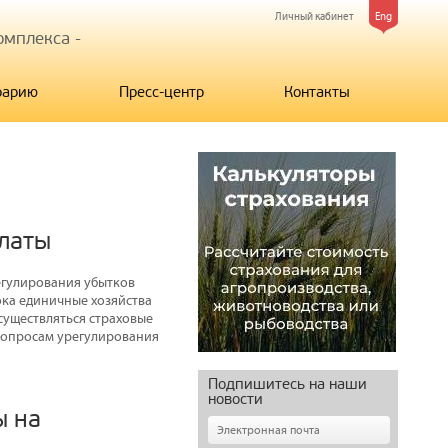
Личный кабинет
Eng
мплекса -
рарию
Пресс-центр
Контакты
платы
егулирования убытков
ока единичные хозяйства
существляться страховые
вопросам урегулирования
Подпишитесь на наши
новости
ы на