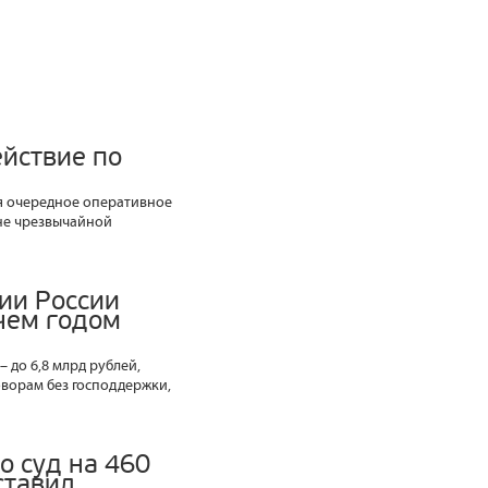
йствие по
я очередное оперативное
не чрезвычайной
ии России
 чем годом
 до 6,8 млрд рублей,
оворам без господдержки,
о суд на 460
ставил