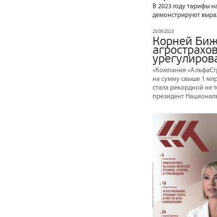
В 2023 году тарифы н
демонстрируют выра
20.09.2023
Корней Биж
агрострахо
урегулиров
«Компания «АльфаСт
на сумму свыше 1 млр
стала рекордной не т
президент Национал