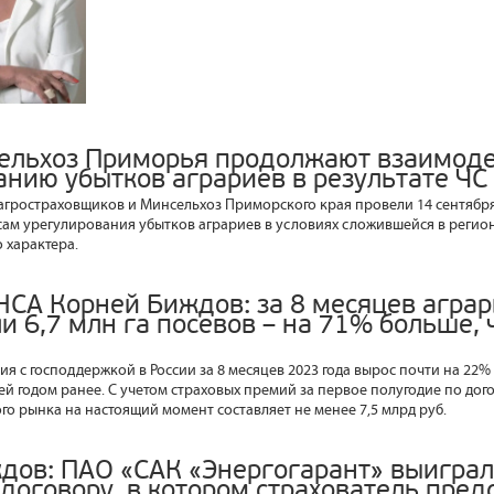
ельхоз Приморья продолжают взаимоде
анию убытков аграриев в результате ЧС
гростраховщиков и Минсельхоз Приморского края провели 14 сентябр
ам урегулирования убытков аграриев в условиях сложившейся в регио
 характера.
НСА Корней Биждов: за 8 месяцев аграр
и 6,7 млн га посевов – на 71% больше,
я с господдержкой в России за 8 месяцев 2023 года вырос почти на 22% –
ей годом ранее. С учетом страховых премий за первое полугодие по дог
го рынка на настоящий момент составляет не менее 7,5 млрд руб.
дов: ПАО «САК «Энергогарант» выиграл
 договору, в котором страхователь пред