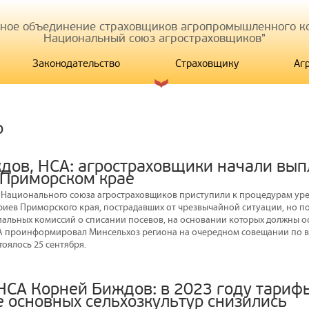
иное объединение страховщиков агропромышленного ко
Национальный союз агростраховщиков"
Законодательство
Страховщику
Аг
р
дов, НСА: агростраховщики начали вы
 Приморском крае
 Национального союза агростраховщиков приступили к процедурам ур
риев Приморского края, пострадавших от чрезвычайной ситуации, но п
альных комиссий о списании посевов, на основании которых должны о
СА проинформировал Минсельхоз региона на очередном совещании по 
тоялось 25 сентября.
НСА Корней Биждов: в 2023 году тариф
е основных сельхозкультур снизились