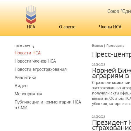
Союз "Ед
НСА
О союзе
Члены НСА
Пресс-центр
Главная
|
Пресс-центр
Новости НСА
Пресс-цент
Новости членов НСА
26.09.2023
Корней Биж
Новости агрострахования
аграриям в
Аналитика
Страховые компании
Видео
застрахованных агра
получили акты офици
Мероприятия
выплаты. Об этом Н
Публикации и комментарии НСА
убытков, которое сос
в СМИ
21.09.2023
Президент 
страховани