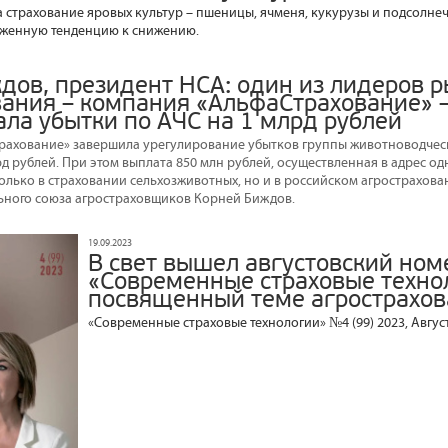
а страхование яровых культур – пшеницы, ячменя, кукурузы и подсолнеч
женную тенденцию к снижению.
дов, президент НСА: один из лидеров 
вания – компания «АльфаСтрахование» 
ала убытки по АЧС на 1 млрд рублей
рахование» завершила урегулирование убытков группы животноводчес
д рублей. При этом выплата 850 млн рублей, осуществленная в адрес од
олько в страховании сельхозживотных, но и в российском агрострахован
ьного союза агростраховщиков Корней Биждов.
19.09.2023
В свет вышел августовский ном
«Современные страховые техно
посвященный теме агрострахов
«Современные страховые технологии» №4 (99) 2023, Август