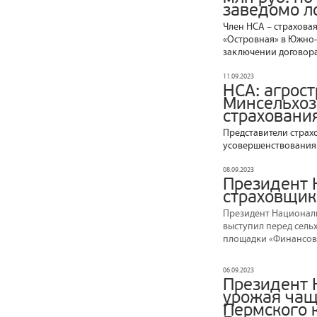
заведомо л
Член НСА – страхова
«Островная» в Южно-
заключении договора
11.09.2023
НСА: агрос
Минсельхоз
страховани
Представители страх
усовершенствования 
08.09.2023
Президент 
страховщик
Президент Националь
выступил перед сель
площадки «Финансова
06.09.2023
Президент 
урожая чащ
Пермского 