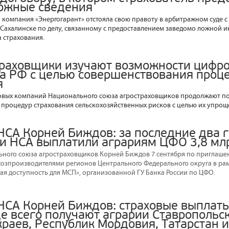
ожные сведения
я компания «Энергогарант» отстояла свою правоту в арбитражном суде 
Сахалинске по делу, связанному с предоставлением заведомо ложной
 страхования.
траховщики изучают возможности цифр
а РФ с целью совершенствования проц
я
овых компаний Национального союза агростраховщиков продолжают по
процедур страхования сельскохозяйственных рисков с целью их упроще
НСА Корней Биждов: за последние два 
и НСА выплатили аграриям ЦФО 3,8 мл
ного союза агростраховщиков Корней Биждов 7 сентября по приглаше
хозпроизводителями регионов Центрального Федерального округа в ра
я доступность для МСП», организованной ГУ Банка России по ЦФО.
НСА Корней Биждов: страховые выплаты
е всего получают аграрии Ставропольск
краев, Республик Мордовия, Татарстан и