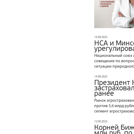
15.09.2023
НСА и Минс
урегулиров
Национальный союз а
совещание по вопрос
ситуации природного
14.09.2023
Президент 
застраховал
ранее
Рынок агростраховани
против 5,6 млрд рубл
сегмент агрострахово
12.09.2023
Корней Биж
млн руб. по