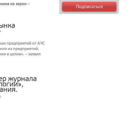
ника на зерно –
рынка
–
ких предприятий от АЧС
ного из предприятий,
ии в целом», – заявил
ер журнала
логии»,
ания.
.