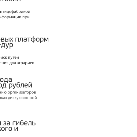
с птицефабрикой
 информации при
овых платформ
едур
иск путей
ния для аграриев.
года
рд рублей
нию организаторов
мках дискуссионной
 за гибель
ого и