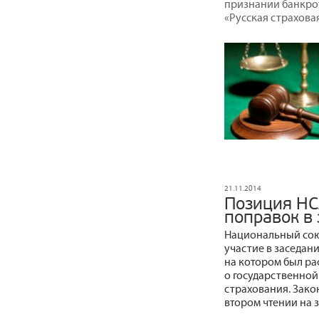
признании банкро
«Русская страхова
21.11.2014
Позиция НС
поправок в 
Национальный сою
участие в заседан
на котором был ра
о государственно
страхования. Зак
втором чтении на 