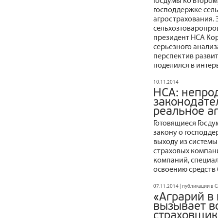
Госдумы ко втором
господдержке сель
агрострахования. 
сельхозтоваропрои
президент НСА Кор
серьезного анализ
перспектив развит
поделился в интер
10.11.2014
НСА: непро
законодател
реальное а
Готовящиеся Госд
закону о господде
выходу из систем
страховых компани
компаний, специа
освоению средств
07.11.2014 | публикации в 
«Аграрий в 
вызывает во
страховщик