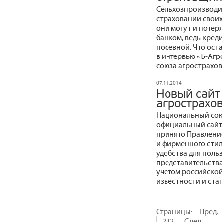
Сельхозпроизводит
страховании своих 
они могут и потер
банком, ведь кред
посевной. Что ост
в интервью «Ъ‑Агр
союза агрострахо
07.11.2014
Новый сайт
агрострахо
Национальный сою
официальный сайт.
принято Правлени
и фирменного стил
удобства для поль
представительства
учетом российско
известности и стат
Страницы:
Пред.
232
След.