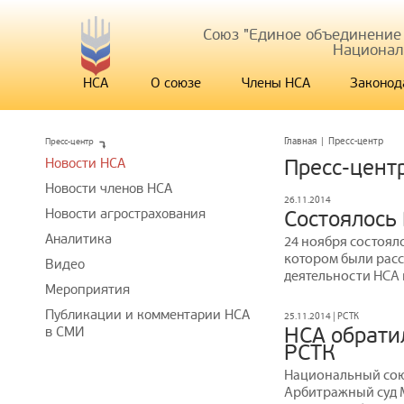
Союз "Единое объединение
Национал
НСА
О союзе
Члены НСА
Законод
Пресс-центр
Главная
|
Пресс-центр
Новости НСА
Пресс-цент
Новости членов НСА
26.11.2014
Новости агрострахования
Состоялось
Аналитика
24 ноября состоял
котором были рас
Видео
деятельности НСА в
Мероприятия
Публикации и комментарии НСА
25.11.2014 | РСТК
НСА обратил
в СМИ
РСТК
Национальный сою
Арбитражный суд М