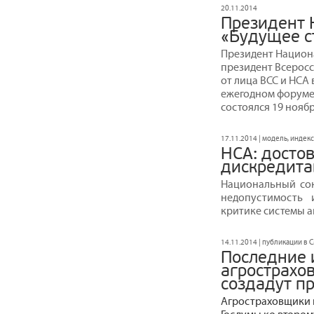
20.11.2014
Президент 
«Будущее с
Президент Национ
президент Всерос
от лица ВСС и НСА 
ежегодном форуме
состоялся 19 ноябр
17.11.2014 | модель, индек
НСА: досто
дискредита
Национальный со
недопустимость 
критике системы а
14.11.2014 | публикации в 
Последние 
агрострахо
создадут п
Агростраховщики 