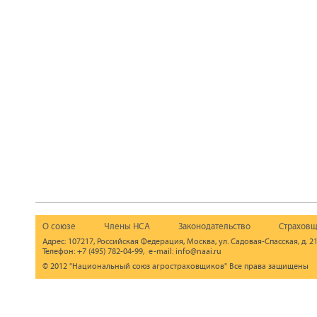
О союзе
Члены НСА
Законодательство
Страховщ
Адрес: 107217, Российская Федерация, Москва, ул. Садовая-Спасская, д. 21
Телефон: +7 (495) 782-04-99, e-mail: info@naai.ru
© 2012 "Национальный союз агростраховщиков" Все права защищены