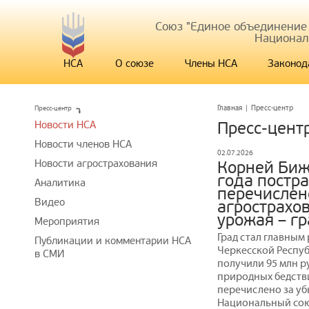
Союз "Единое объединение
Национал
НСА
О союзе
Члены НСА
Законод
Пресс-центр
Главная
|
Пресс-центр
Новости НСА
Пресс-цент
Новости членов НСА
02.07.2026
Новости агрострахования
Корней Биж
года постр
Аналитика
перечислен
Видео
агрострахо
урожая – г
Мероприятия
Град стал главным
Публикации и комментарии НСА
Черкесской Респуб
в СМИ
получили 95 млн р
природных бедстви
перечислено за уб
Национальный сою