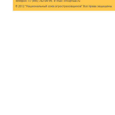
Телефон: +7 (495) 782-04-99, e-mail: info@naai.ru
© 2012 "Национальный союз агростраховщиков" Все права защищены