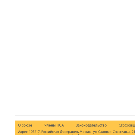
О союзе
Члены НСА
Законодательство
Страховщ
Адрес: 107217, Российская Федерация, Москва, ул. Садовая-Спасская, д. 21