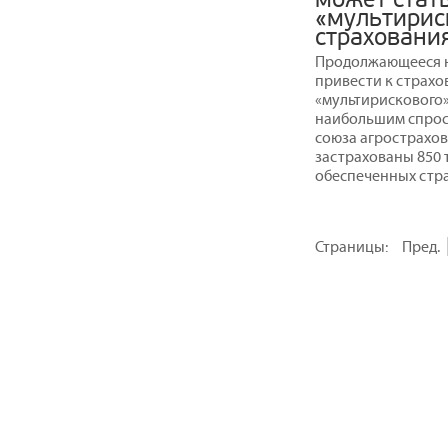
«мультирис
страховани
Продолжающееся н
привести к страх
«мультирискового»
наибольшим спрос
союза агрострахов
застрахованы 850 ты
обеспеченных стра
Страницы:
Пред.