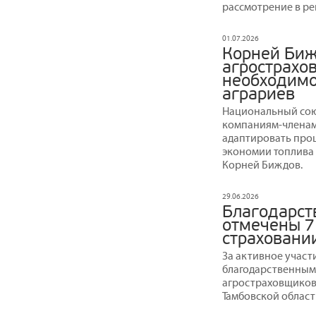
рассмотрение в ре
01.07.2026
Корней Биж
агрострахо
необходимо
аграриев
Национальный сою
компаниям-членам
адаптировать проц
экономии топлива 
Корней Биждов.
29.06.2026
Благодарст
отмечены 7
страховани
За активное участ
благодарственным
агростраховщиков
Тамбовской област