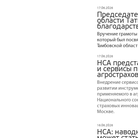
17.06.2026
Председате
области Та
благодарст
Вручение грамоты 
который был посв
Тамбовской област
17.06.2026
НСА предст
и сервисы 
агрострахов
Внедрение сервис
развитии инструм
применяемого в а
Национального со
страховых инновац
Москве.
16.06.2026
НСА: навод
может стат