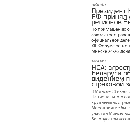
26.06.2026
Президент 
РФ принял у
регионов Б
По приглашению о
союза агрострахов
официальной деле
ХIII Форуме регио
Минске 24-26 июня
24.06.2026
НСА: агрос
Беларуси о
видением п
страховой 
В Минске 23 июня 
Национального сою
крупнейших страхо
Мероприятие было
участии Минсельх
Белорусской ассо