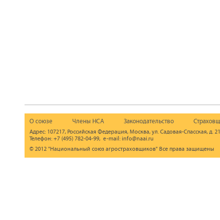
О союзе
Члены НСА
Законодательство
Страховщ
Адрес: 107217, Российская Федерация, Москва, ул. Садовая-Спасская, д. 21
Телефон: +7 (495) 782-04-99, e-mail: info@naai.ru
© 2012 "Национальный союз агростраховщиков" Все права защищены