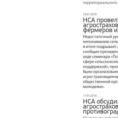
территориального
18.07.2018
НСА провел
агрострахо
фермеров и
Недостаточный ур
непониманию сель
в итоге подрывает
сообщил президен
ходе семинара «П
сфере сельскохозя
поддержкой», про
было организован
агростраховщиков
общественной орг
молодежи».
17.07.2018
НСА обсуди
агрострахо
противогра
Национальный сою