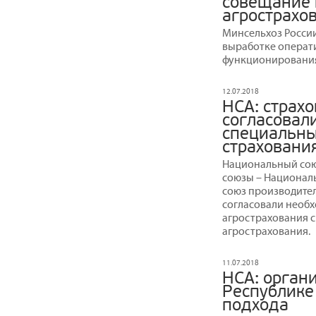
совещание 
агрострахо
Минсельхоз Росси
выработке операт
функционирования
12.07.2018
НСА: страх
согласовал
специальны
страховани
Национальный сою
союзы – Национал
союз производител
согласовали необх
агрострахования 
агрострахования.
11.07.2018
НСА: орган
Республике
подхода