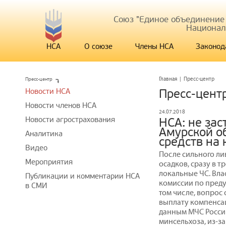
Союз "Единое объединение
Национал
НСА
О союзе
Члены НСА
Законод
Пресс-центр
Главная
|
Пресс-центр
Новости НСА
Пресс-цент
Новости членов НСА
24.07.2018
Новости агрострахования
НСА: не за
Амурской об
Аналитика
средств на
Видео
После сильного лив
Мероприятия
осадков, сразу в 
локальные ЧС. Вла
Публикации и комментарии НСА
комиссии по преду
в СМИ
том числе, вопрос
выплату компенсац
данным МЧС Росси
минсельхоза, из-з