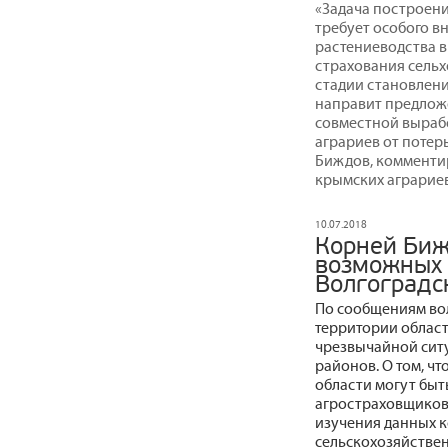
«Задача построени
требует особого в
растениеводства в
страхования сельх
стадии становлен
направит предлож
совместной выраб
аграриев от потер
Биждов, комменти
крымских аграриев 
10.07.2018
Корней Биж
возможных 
Волгоградс
По сообщениям вол
территории област
чрезвычайной ситу
районов. О том, ч
области могут бы
агростраховщиков 
изучения данных 
сельскохозяйствен