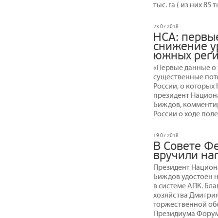
тыс. га ( из них 85
23.07.2018
НСА: первы
снижение у
южных рег
«Первые данные о
существенные поте
России, о которых
президент Национ
Биждов, комменти
России о ходе поле
19.07.2018
В Совете Ф
вручили на
Президент Национ
Биждов удостоен н
в системе АПК. Бл
хозяйства Дмитрия
торжественной обс
Президиума Форум