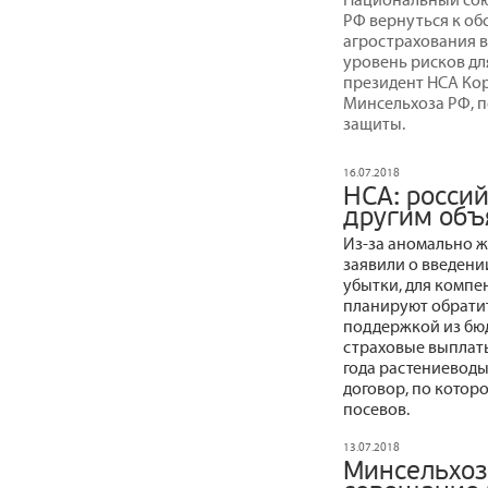
РФ вернуться к о
агрострахования 
уровень рисков дл
президент НСА Ко
Минсельхоза РФ, 
защиты.
16.07.2018
НСА: росси
другим объ
Из-за аномально ж
заявили о введени
убытки, для компе
планируют обратит
поддержкой из бюд
страховые выплаты
года растениеводы
договор, по которо
посевов.
13.07.2018
Минсельхоз