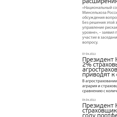
расширения
«Национальный со
Минсельхоза Росс
обсуждения вопрос
Без решения этой 
управление рискам
уровне», – заявил
участие в заседан
вопросу.
07.04.2022
Президент 
2% страхов
агрострахо
приводят к
В агростраховании
агрария и страхов
сравнению с колич
05.04.2022
Президент 
страховщик
году портф