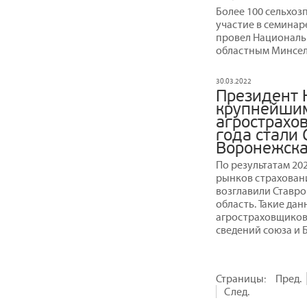
Более 100 сельхо
участие в семинар
провел Националь
областным Минсел
30.03.2022
Президент 
крупнейши
агрострахо
года стали 
Воронежска
По результатам 20
рынков страхован
возглавили Ставро
область. Такие д
агростраховщиков
сведений союза и 
Страницы:
Пред.
След.