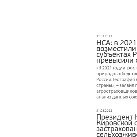
31.03.2022
НСА: в 202
возместили
субъектах 
превысили 
«В 2021 году агро
природных бедстви
России. География
страны», – заявил
агростраховщиков
анализ данных союз
31.03.2022
Президент 
Кировской о
застрахова
сельхозжив