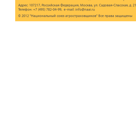
Адрес: 107217, Российская Федерация, Москва, ул. Садовая-Спасская, д. 21
Телефон: +7 (495) 782-04-99, e-mail: info@naai.ru
© 2012 "Национальный союз агростраховщиков" Все права защищены