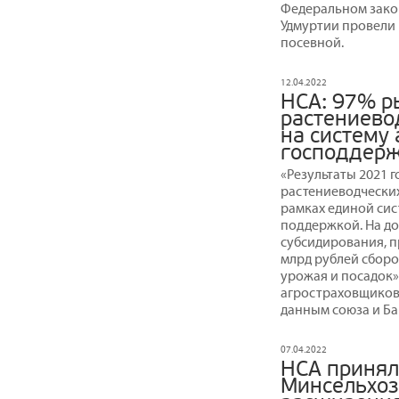
Федеральном зако
Удмуртии провели 
посевной.
12.04.2022
НСА: 97% р
растениево
на систему 
господдер
«Результаты 2021 
растениеводческих
рамках единой сис
поддержкой. На до
субсидирования, п
млрд рублей сборо
урожая и посадок»
агростраховщиков 
данным союза и Ба
07.04.2022
НСА принял
Минсельхоз