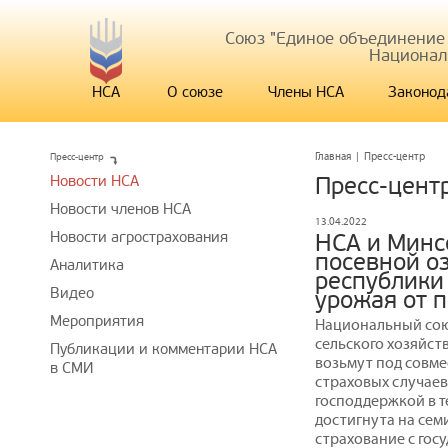
Союз "Единое объединение
Национал
НСА
О союзе
Члены НСА
Законод
Пресс-центр
Главная
|
Пресс-центр
Новости НСА
Пресс-цент
Новости членов НСА
13.04.2022
Новости агрострахования
НСА и Минс
посевной о
Аналитика
республики
Видео
урожая от п
Мероприятия
Национальный сою
сельского хозяйст
Публикации и комментарии НСА
возьмут под совм
в СМИ
страховых случаев
господдержкой в т
достигнута на се
страхование с гос