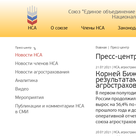
Союз "Единое объединение
Национал
НСА
О союзе
Члены НСА
Законод
Пресс-центр
Главная
|
Пресс-центр
Новости НСА
Пресс-цент
Новости членов НСА
21.07.2021 | НСА, агростра
Новости агрострахования
Корней Биж
результата
Аналитика
агрострахо
Видео
В первом полугоди
Мероприятия
России продолжил
вырос на 56,4% п
Публикации и комментарии НСА
прошлого года и до
в СМИ
оперативной отче
союза агрострахо
20.07.2021 | НСА, агростра