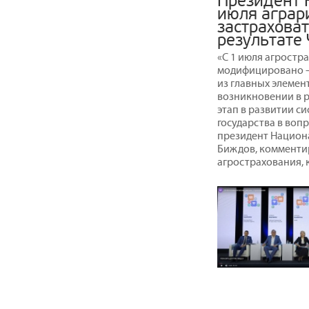
Президент 
июля аграр
застраховат
результате
«С 1 июля агростр
модифицировано – 
из главных элемен
возникновении в р
этап в развитии с
государства в воп
президент Национ
Биждов, комментир
агрострахования, к