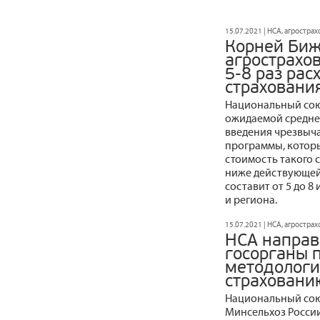
15.07.2021 | НСА, агростра
Корней Биж
агрострахо
5-8 раз рас
страхования
Национальный сою
ожидаемой средне
введения чрезвыча
программы, которы
стоимость такого 
ниже действующей
составит от 5 до 8
и региона.
15.07.2021 | НСА, агростра
НСА направ
госорганы 
методологи
страховани
Национальный сою
Минсельхоз России