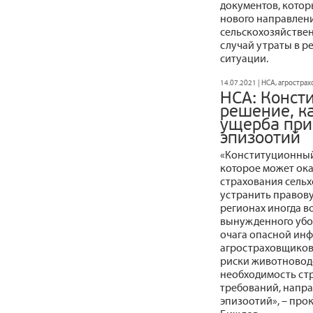
документов, котор
нового направлени
сельскохозяйстве
случай утраты в р
ситуации.
14.07.2021 | НСА, агростра
НСА: Конст
решение, к
ущерба при
эпизоотий
«Конституционный 
которое может ока
страхования сельх
устранить правову
регионах иногда в
вынужденного убо
очага опасной ин
агростраховщиков
риски животноводс
необходимость ст
требований, напр
эпизоотий», – пр