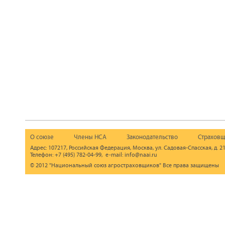
О союзе
Члены НСА
Законодательство
Страховщ
Адрес: 107217, Российская Федерация, Москва, ул. Садовая-Спасская, д. 21
Телефон: +7 (495) 782-04-99, e-mail: info@naai.ru
© 2012 "Национальный союз агростраховщиков" Все права защищены