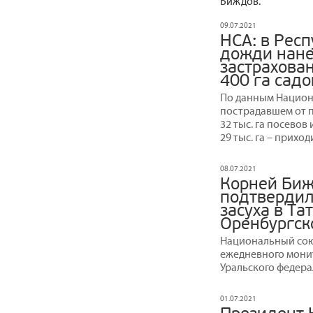
Биждов.
09.07.2021
НСА: в Рес
дожди нане
застрахован
400 га садо
По данным Национ
пострадавшем от 
32 тыс. га посевов 
29 тыс. га – приход
08.07.2021
Корней Биж
подтвердилс
засуха в Та
Оренбургск
Национальный сою
ежедневного монит
Уральского федера
01.07.2021