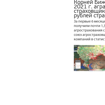
Корней Биж
2021 г. агр
страховщик
рублей стр
За первые 6 месяц
получили почти 1,
агрострахования с
союз агрострахов
компаний в статис