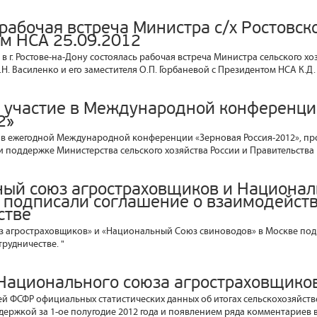
рабочая встреча Министра с/х Ростовско
м НСА 25.09.2012
а в г. Ростове-на-Дону состоялась рабочая встреча Министра сельского х
.Н. Василенко и его заместителя О.П. Горбаневой с Президентом НСА К.Д
 участие в Международной конференци
2»
 в ежегодной Международной конференции «Зерновая Россия-2012», пр
ри поддержке Министерства сельского хозяйства России и Правительства 
ый союз агростраховщиков и Национа
 подписали соглашение о взаимодейств
стве
 агростраховщиков» и «Национальный Союз свиноводов» в Москве под
рудничестве. "
Национального союза агростраховщико
ией ФСФР официальных статистических данных об итогах сельскохозяйств
держкой за 1-ое полугодие 2012 года и появлением ряда комментариев 