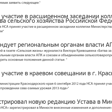
имым заявить следующее."
 участие в расширенном заседании кол
ва сельского хозяйства Российской Фе
да НСА принял участие в расширенном заседании коллегии Министерства
ии"
ндует региональным органам власти А
ей в газете «Сельская жизнь» журналиста Виктора Кривошеина «Битва з
льным органам власти АПК и союзам и объединениям сельхозтоваропр
реть основные положения данной статьи. "
 участие в краевом совещании в г. Кра
инистрации Краснодарского края 6 сентября 2012 года НСА принял уча
проведении сева озимых урожая 2013 года»"
стрировал новую редакцию Устава в Ми
а «НСА» зарегистрировал в Минюсте внесенные изменения и дополнения 