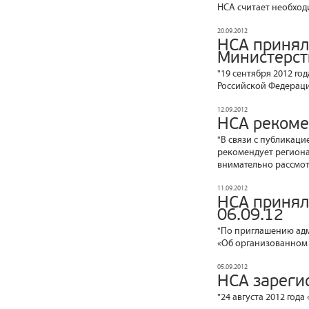
НСА считает необход
20.09.2012
НСА принял
Министерст
"19 сентября 2012 го
Российской Федерац
12.09.2012
НСА рекоме
"В связи с публикаци
рекомендует региона
внимательно рассмот
11.09.2012
НСА принял
06.09.12
"По приглашению адм
«Об организованном 
05.09.2012
НСА зареги
"24 августа 2012 год