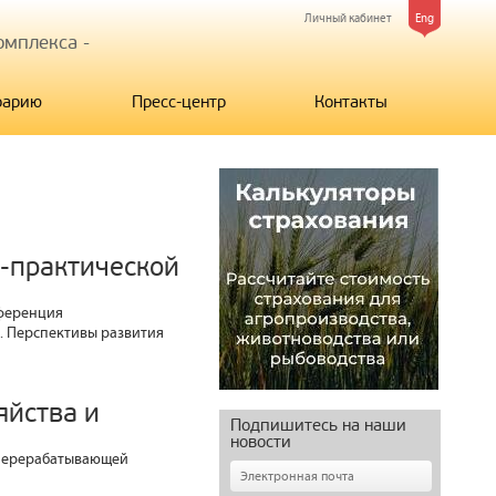
Личный кабинет
Eng
мплекса -
рарию
Пресс-центр
Контакты
о-практической
нференция
. Перспективы развития
яйства и
Подпишитесь на наши
новости
 перерабатывающей