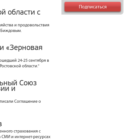
й области с
озяйства и продовольствия
. Биждовым.
и «Зерновая
ошедшей 24-25 сентября в
Ростовской области."
льный Союз
ии и
писали Соглашение о
в
енного страхования с
в СМИ и интернет-ресурсах