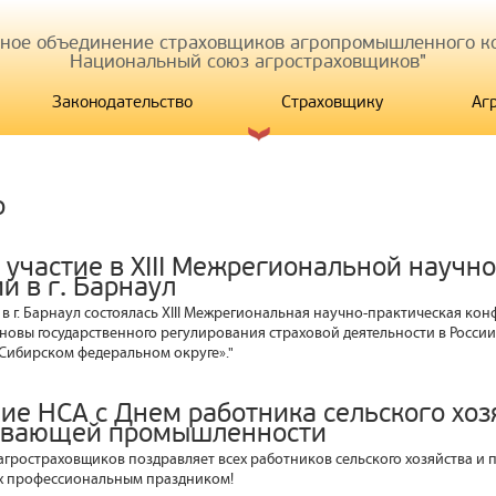
иное объединение страховщиков агропромышленного ко
Национальный союз агростраховщиков"
Законодательство
Страховщику
Аг
р
 участие в XIII Межрегиональной научн
и в г. Барнаул
а в г. Барнаул состоялась XIII Межрегиональная научно-практическая ко
новы государственного регулирования страховой деятельности в России
 Сибирском федеральном округе»."
ие НСА с Днем работника сельского хоз
ывающей промышленности
гростраховщиков поздравляет всех работников сельского хозяйства и
х профессиональным праздником!