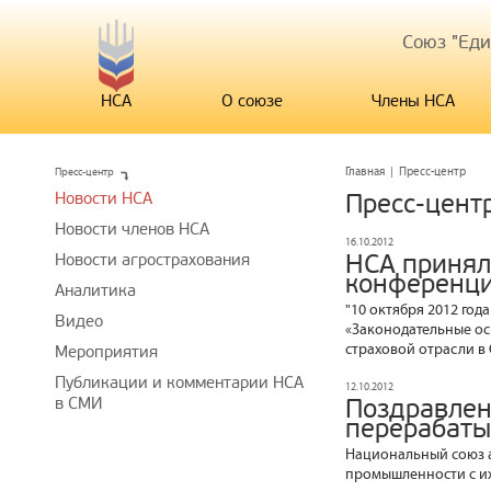
Союз "Ед
НСА
О союзе
Члены НСА
Пресс-центр
Главная
|
Пресс-центр
Новости НСА
Пресс-цент
Новости членов НСА
16.10.2012
НСА принял
Новости агрострахования
конференци
Аналитика
"10 октября 2012 год
Видео
«Законодательные ос
страховой отрасли в
Мероприятия
Публикации и комментарии НСА
12.10.2012
в СМИ
Поздравлен
перерабат
Национальный союз а
промышленности с и