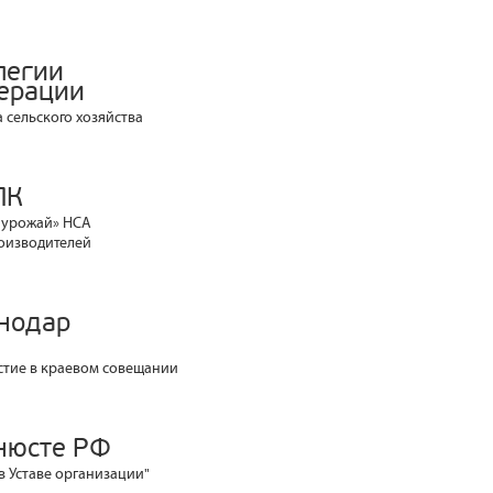
легии
дерации
 сельского хозяйства
ПК
а урожай» НСА
оизводителей
снодар
стие в краевом совещании
нюсте РФ
в Уставе организации"