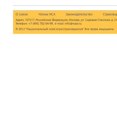
О союзе
Члены НСА
Законодательство
Страховщ
Адрес: 107217, Российская Федерация, Москва, ул. Садовая-Спасская, д. 21
Телефон: +7 (495) 782-04-99, e-mail: info@naai.ru
© 2012 "Национальный союз агростраховщиков" Все права защищены