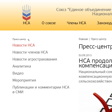
Союз "Единое объединение
Национал
НСА
О союзе
Члены НСА
Законод
Пресс-центр
Главная
|
Пресс-центр
Новости НСА
Пресс-цент
Новости членов НСА
03.09.2015
Новости агрострахования
НСА продол
компенсаци
Аналитика
Национальный сою
Видео
компенсационную в
Мероприятия
сельскохозяйстве
Публикации и комментарии НСА
в СМИ