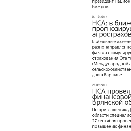
президент Национ
Биждов.
03.10.2017
НСА: в бли
прогнозируе
агрострахо
Глобальные измене
разнонаправленное
фактор стимулиру
страхования. Эта 
(Международной 
сельскохозяйствен
дни в Варшаве.
28.09.2017
НСА провел
финансовой
Брянской о
По приглашению Д
области специали
27 сентября прове
повышению финанс