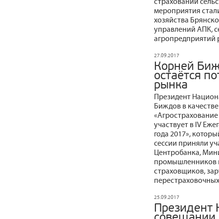
страховании сельс
мероприятия стали
хозяйства Брянско
управлений АПК, с
агропредприятий р
27.09.2017
Корней Биж
остаётся п
рынка
Президент Национ
Биждов в качестве
«Агрострахование 
участвует в IV Еж
года 2017», которы
сессии приняли уч
Центробанка, Мини
промышленников и
страховщиков, зар
перестраховочных
25.09.2017
Президент 
совещании 