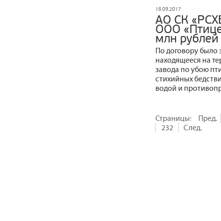
18.09.2017
АО СК «РСХ
ООО «Птице
млн рублей
По договору было 
находящееся на те
завода по убою пт
стихийных бедств
водой и противопр
Страницы:
Пред.
232
След.