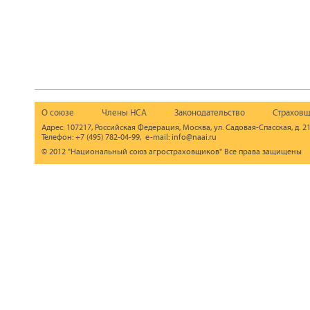
О союзе
Члены НСА
Законодательство
Страховщ
Адрес: 107217, Российская Федерация, Москва, ул. Садовая-Спасская, д. 21
Телефон: +7 (495) 782-04-99, e-mail: info@naai.ru
© 2012 "Национальный союз агростраховщиков" Все права защищены