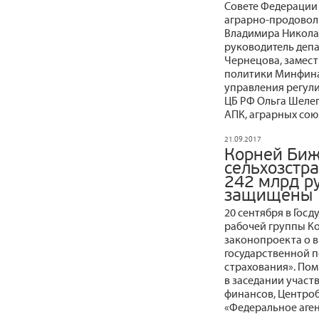
Совете Федерации 
аграрно-продовол
Владимира Никола
руководитель деп
Чернецова, замес
политики Минфина
управления регул
ЦБ РФ Ольга Шеле
АПК, аграрных сою
21.09.2017
Корней Биж
сельхозстр
242 млрд р
защищены
20 сентября в Гос
рабочей группы Ко
законопроекта о 
государственной п
страхования». По
в заседании участ
финансов, Центроб
«Федеральное аген