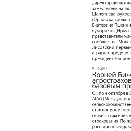
директор департам
заместитель нача
Шелепнева, руков
(Орловская област
Екатерина Пшенник
Сумароков (Иркутс
представители мин
сообщества. Модер
Лисовский, первый
аграрно-продовол
президент Национ
04.10.2017
Корней Биж
агрострахов
базовым пр
С 1 по 4 октября 
AIAG (Международ
сельскохозяйствен
стал вопрос измен
связи с этим новы
страхования. По 
расширенным докл