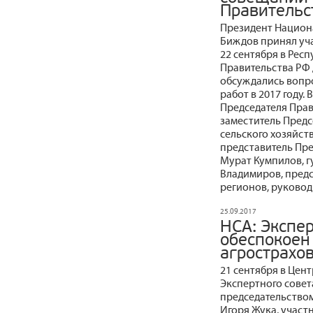
Правительс
Президент Национ
Биждов принял уча
22 сентября в Рес
Правительства РФ
обсуждались вопро
работ в 2017 году.
Председателя Пра
заместитель Предс
сельского хозяйст
представитель Пре
Мурат Кумпилов, г
Владимиров, предс
регионов, руково
25.09.2017
НСА: Экспер
обеспокоен
агрострахо
21 сентября в Цен
Экспертного совет
председательство
Игоря Жука, участ