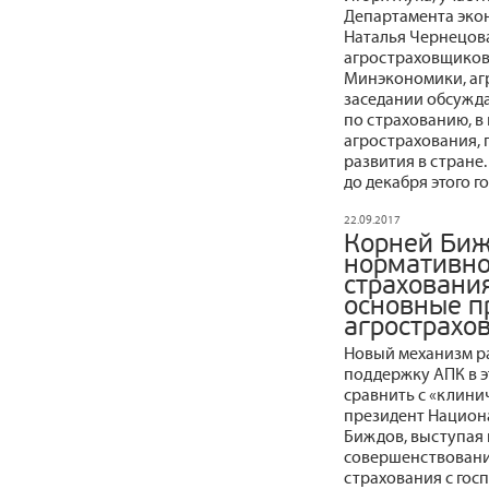
Департамента эко
Наталья Чернецов
агростраховщиков
Минэкономики, агр
заседании обсужда
по страхованию, в
агрострахования, 
развития в стране
до декабря этого г
22.09.2017
Корней Биж
нормативно
страховани
основные п
агрострахо
Новый механизм р
поддержку АПК в э
сравнить с «клини
президент Национ
Биждов, выступая
совершенствовани
страхования с гос