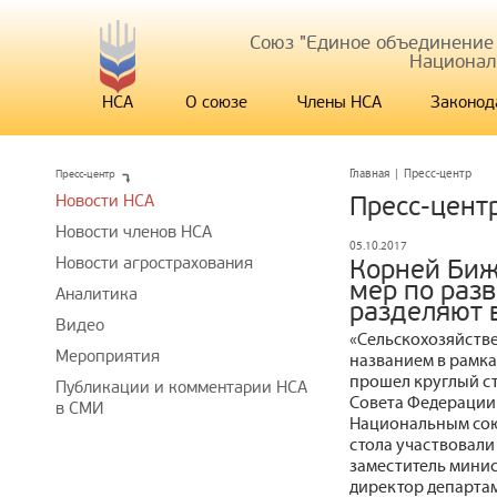
Союз "Единое объединение
Национал
НСА
О союзе
Члены НСА
Законод
Пресс-центр
Главная
|
Пресс-центр
Новости НСА
Пресс-цент
Новости членов НСА
05.10.2017
Новости агрострахования
Корней Биж
мер по раз
Аналитика
разделяют в
Видео
«Сельскохозяйстве
Мероприятия
названием в рамка
прошел круглый с
Публикации и комментарии НСА
Совета Федерации
в СМИ
Национальным сою
стола участвовали
заместитель минис
директор департа