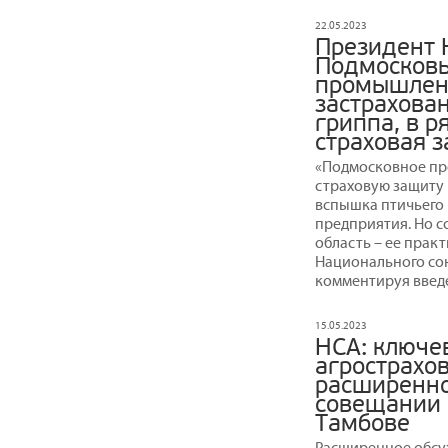
22.05.2023
Президент 
Подмосковь
промышленн
застрахован
гриппа, в р
страховая з
«Подмосковное пр
страховую защиту 
вспышка птичьего 
предприятия. Но с
область – ее практ
Национального со
комментируя введе
15.05.2023
НСА: ключе
агрострахо
расширенн
совещании 
Тамбове
Расширенное обсу