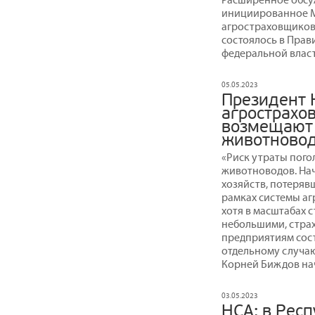
инициированное М
агростраховщиков
состоялось в Прав
федеральной власт
05.05.2023
Президент 
агрострахо
возмещают
животновод
«Риск утраты пого
животноводов. Нач
хозяйств, потеряв
рамках системы аг
хотя в масштабах 
небольшими, стра
предприятиям сост
отдельному случа
Корней Биждов нач
03.05.2023
НСА: в Рес