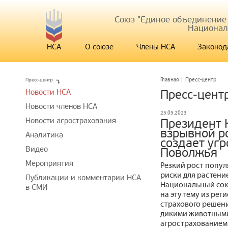
Союз "Единое объединение
Национал
НСА
О союзе
Члены НСА
Законод
Пресс-центр
Главная
|
Пресс-центр
Новости НСА
Пресс-цент
Новости членов НСА
25.05.2023
Новости агрострахования
Президент 
взрывной р
Аналитика
создает угр
Видео
Поволжья
Мероприятия
Резкий рост попул
риски для растени
Публикации и комментарии НСА
Национальный сою
в СМИ
на эту тему из ре
страхового решени
дикими животными
агрострахованием 