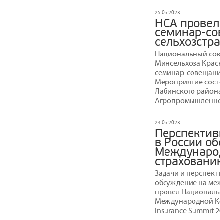
25.05.2023
НСА провел
семинар-со
сельхозстр
Национальный сою
Минсельхоза Красн
семинар-совещани
Мероприятие состо
Лабинского района
Агропромышленной
24.05.2023
Перспектив
в России об
Междунаро
страховани
Задачи и перспект
обсуждение на ме
провел Национальн
Международной Ко
Insurance Summit 2