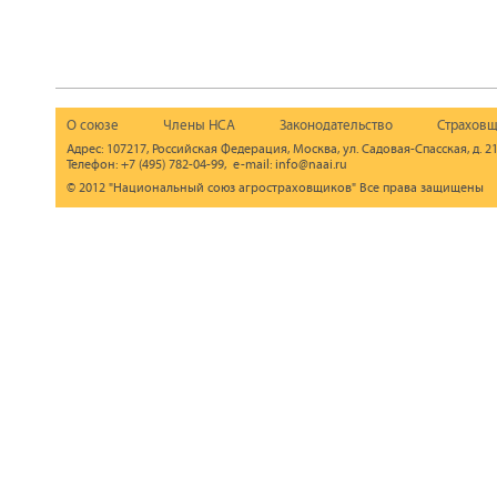
О союзе
Члены НСА
Законодательство
Страховщ
Адрес: 107217, Российская Федерация, Москва, ул. Садовая-Спасская, д. 21
Телефон: +7 (495) 782-04-99, e-mail: info@naai.ru
© 2012 "Национальный союз агростраховщиков" Все права защищены