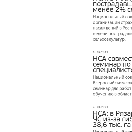
пострадавш
менее 2% с
Национальный сою
организации страх
насаждений в Респ
недели пострадали 
сельхозкультур.
28.04.2023
НСА совмес
семинар по
специалист
Национальный сою
Всероссийским со
семинар для рабо
обучению в област
28.04.2023
НСА: в Ряз
ЧС из-за ги
38,6 тыс. г
Национальный союз