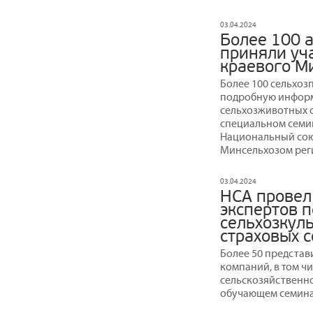
03.04.2024
Более 100 
приняли уч
краевого М
Более 100 сельхоз
подробную информ
сельхозживотных с
специальном семи
Национальный сою
Минсельхозом рег
03.04.2024
НСА провел
экспертов 
сельхозкул
страховых 
Более 50 представ
компаний, в том ч
сельскозяйственно
обучающем семина