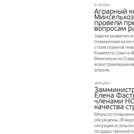
01.04.2024
Аграрный к
Минсельхоз
провели пр
вопросам р
Задачи развития а
повышению качест
стали главной тем
Комитета Совета Ф
Минсельхоза Став
агростраховщиков, 
апреля.
29.03.2024
Замминистр
Елена Фаст
членами НС
качества с
Меры по повышени
обсуждены 28 март
ситуации в сельск
государственной 