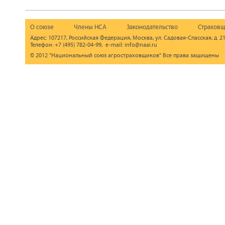
О союзе
Члены НСА
Законодательство
Страховщ
Адрес: 107217, Российская Федерация, Москва, ул. Садовая-Спасская, д. 21
Телефон: +7 (495) 782-04-99, e-mail: info@naai.ru
© 2012 "Национальный союз агростраховщиков" Все права защищены