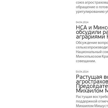
союз агрострахов
обращение о гото
урегулированию у
04.04.2024
НСА и Минс
обсудили р
аграриями 
Обсуждение вопро
сельхозпроизводи
Национальный сою
Минсельхозом Кра
совещании.
03.04.2024
Растущая в
агрострахо
Председате
Михаилом 
Растущая востребо
поддержкой отмеч
Михаилом Мишусти