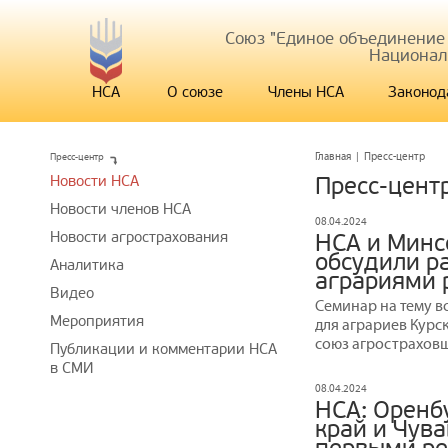
Союз "Единое объединение
Национал
НСА
О союзе
Члены НСА
Законод
Пресс-центр
Главная
|
Пресс-центр
Новости НСА
Пресс-цент
Новости членов НСА
08.04.2024
Новости агрострахования
НСА и Минс
обсудили р
Аналитика
аграриями 
Видео
Семинар на тему в
Мероприятия
для аграриев Курс
союз агростраховщ
Публикации и комментарии НСА
в СМИ
08.04.2024
НСА: Оренбу
край и Чув