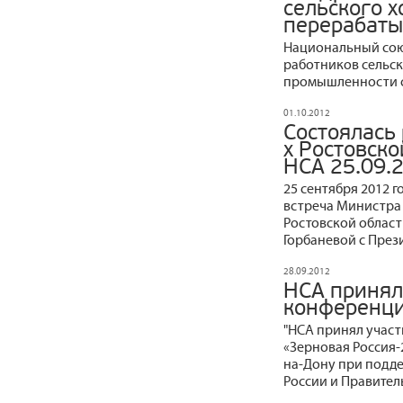
сельского х
перерабат
Национальный сою
работников сельс
промышленности с
01.10.2012
Состоялась 
х Ростовско
НСА 25.09.
25 сентября 2012 г
встреча Министра 
Ростовской области
Горбаневой с През
28.09.2012
НСА принял
конференци
"НСА принял учас
«Зерновая Россия-2
на-Дону при подде
России и Правител