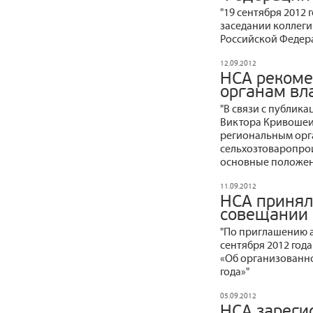
"19 сентября 2012
заседании коллеги
Российской Федер
12.09.2012
НСА рекоме
органам вл
"В связи с публика
Виктора Кривошеи
региональным орг
сельхозтоваропро
основные положени
11.09.2012
НСА принял
совещании в
"По приглашению 
сентября 2012 год
«Об организованн
года»"
05.09.2012
НСА зареги