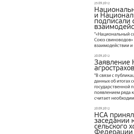
25.09.2012
Национальн
и Национал
подписали 
взаимодейс
"«Национальный с
Союз свиноводов»
взаимодействии и 
20.09.2012
Заявление 
агрострахо
"В связи с публик
данных об итогах 
государственной п
появлением ряда 
считает необходим
20.09.2012
НСА принял
заседании 
сельского х
Федерации