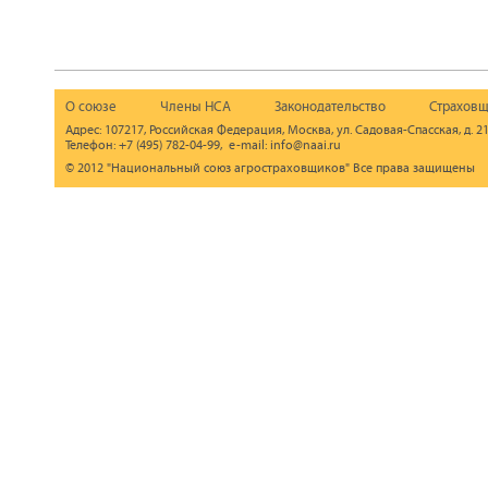
О союзе
Члены НСА
Законодательство
Страховщ
Адрес: 107217, Российская Федерация, Москва, ул. Садовая-Спасская, д. 21
Телефон: +7 (495) 782-04-99, e-mail: info@naai.ru
© 2012 "Национальный союз агростраховщиков" Все права защищены