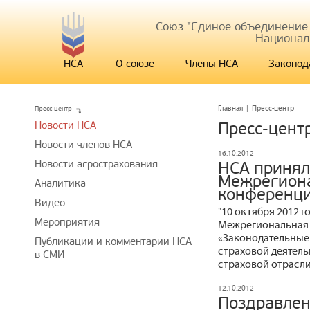
Союз "Единое объединение
Национал
НСА
О союзе
Члены НСА
Законод
Пресс-центр
Главная
|
Пресс-центр
Новости НСА
Пресс-цент
Новости членов НСА
16.10.2012
Новости агрострахования
НСА принял 
Межрегиона
Аналитика
конференци
Видео
"10 октября 2012 го
Мероприятия
Межрегиональная 
«Законодательные
Публикации и комментарии НСА
страховой деятель
в СМИ
страховой отрасли
12.10.2012
Поздравлен