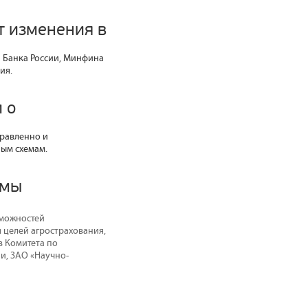
т изменения в
 Банка России, Минфина
ия.
 о
правленно и
ым схемам.
емы
зможностей
 целей агрострахования,
в Комитета по
и, ЗАО «Научно-