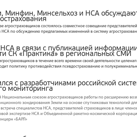
и, Минфин, Минсельхоз и НСА обсуждаю
рострахования
е агростраховщиков состоялось совместное совещание представителей
и НСА по обсуждению предлагаемых изменений в систему агрострахован
НСА в связи с публикацией информации
ти СК «Практика» в региональных СМИ
гростраховщиков в течение всего времени своей деятельности целена
одит политику противодействия псевдострахованию и полукриминальн
ился с разработчиками российской сист
го мониторинга
й Национальным союзом агростраховщиков работы по расширению во
нционного зондирования Земли на основе спутниковых технологий для
 встреча специалистов НСА, представителей страховщиков в лице члено
овой экспертизе НСА и Объединенной ракетно-космической корпораци
онцерн «БАРЛ»