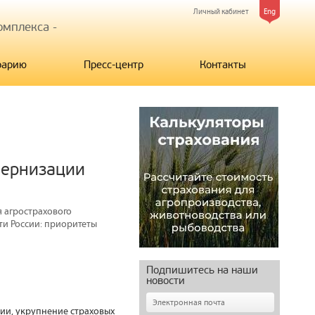
Личный кабинет
Eng
мплекса -
рарию
Пресс-центр
Контакты
дернизации
 агрострахового
и России: приоритеты
Подпишитесь на наши
новости
мии, укрупнение страховых