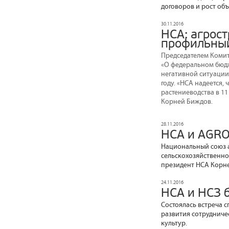
договоров и рост об
30.11.2016
НСА: агрос
профильный
Председателем Комит
«О федеральном бюдж
негативной ситуации
году. «НСА надеется,
растениеводства в 1
Корней Биждов.
28.11.2016
НСА и AGRO
Национальный союз 
сельскохозяйственно
президент НСА Корн
24.11.2016
НСА и НСЗ 
Состоялась встреча 
развития сотрудниче
культур.