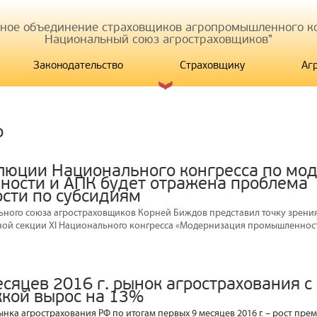
иное объединение страховщиков агропромышленного ко
Национальный союз агростраховщиков"
Законодательство
Страховщику
Аг
р
олюции Национального конгресса по мо
ости и АПК будет отражена проблема
сти по субсидиям
ного союза агростраховщиков Корней Биждов представил точку зрения
ной секции XI Национального конгресса «Модернизация промышленност
есяцев 2016 г. рынок агрострахования с
кой вырос на 13%
нка агрострахования РФ по итогам первых 9 месяцев 2016 г. – рост пре