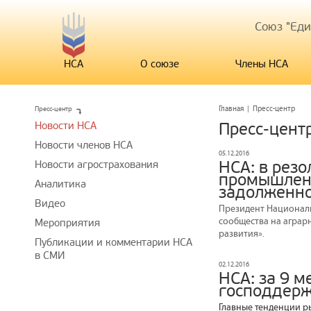
Союз "Ед
НСА
О союзе
Члены НСА
Пресс-центр
Главная
|
Пресс-центр
Новости НСА
Пресс-цент
Новости членов НСА
05.12.2016
НСА: в рез
Новости агрострахования
промышленн
Аналитика
задолженно
Видео
Президент Националь
сообщества на аграр
Мероприятия
развития».
Публикации и комментарии НСА
в СМИ
02.12.2016
НСА: за 9 м
господдерж
Главные тенденции ры