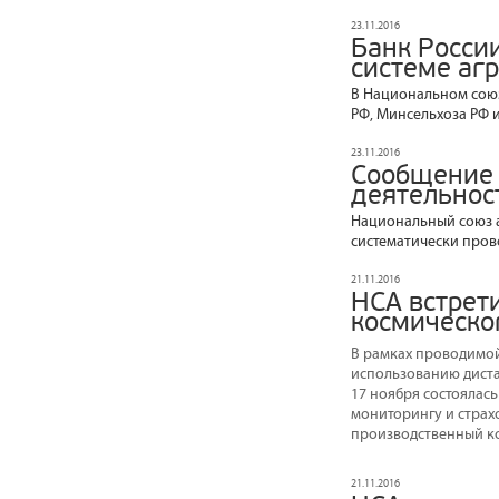
23.11.2016
Банк Росси
системе аг
В Национальном союз
РФ, Минсельхоза РФ 
23.11.2016
Сообщение 
деятельнос
Национальный союз а
систематически пров
21.11.2016
НСА встрет
космическо
В рамках проводимо
использованию диста
17 ноября состоялась
мониторингу и страх
производственный к
21.11.2016