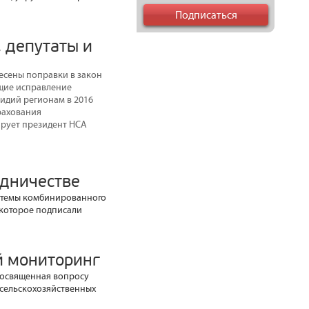
 депутаты и
есены поправки в закон
ющие исправление
идий регионам в 2016
трахования
ирует президент НСА
дничестве
стемы комбинированного
 которое подписали
й мониторинг
посвященная вопросу
 сельскохозяйственных