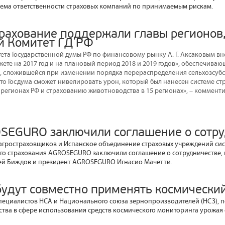
ъема ответственности страховых компаний по принимаемым рискам.
трахование поддержали главы регионов,
 Комитет ГД РФ
ета Государственной думы РФ по финансовому рынку А. Г. Аксаковым вн
ете на 2017 год и на плановый период 2018 и 2019 годов», обеспечива
, сложившейся при изменении порядка перераспределения сельхозсубс
 что Госдума сможет нивелировать урон, который был нанесен системе с
1 регионах РФ и страхованию животноводства в 15 регионах», – коммент
SEGURO заключили соглашение о сотру
агростраховщиков и Испанское объединение страховых учреждений си
го страхования AGROSEGURO заключили соглашение о сотрудничестве,
ей Биждов и президент AGROSEGURO Игнасио Мачетти.
будут совместно применять космически
специалистов НСА и Национального союза зернопроизводителей (НСЗ), 
ства в сфере использования средств космического мониторинга урожая