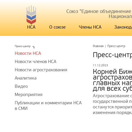
Союз "Единое объединение
Национал
НСА
О союзе
Члены НСА
Законод
Пресс-центр
Главная
|
Пресс-центр
Новости НСА
Пресс-цент
Новости членов НСА
11.12.2023
Новости агрострахования
Корней Биж
агрострахо
Аналитика
главных на
Видео
для всех с
Мероприятия
Агрострахование с
государственной п
Публикации и комментарии НСА
останутся приорит
в СМИ
изменения порядка