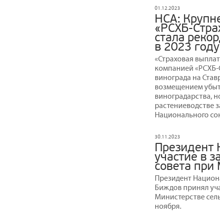
01.12.2023
НСА: Крупн
«РСХБ-Стра
стала реко
в 2023 году
«Страховая выплат
компанией «РСХБ-
винограда на Став
возмещением убыт
виноградарства, н
растениеводстве за
Национального со
30.11.2023
Президент 
участие в 
совета при
Президент Национ
Биждов принял уча
Министерстве сель
ноября.