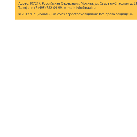
Адрес: 107217, Российская Федерация, Москва, ул. Садовая-Спасская, д. 21
Телефон: +7 (495) 782-04-99, e-mail: info@naai.ru
© 2012 "Национальный союз агростраховщиков" Все права защищены