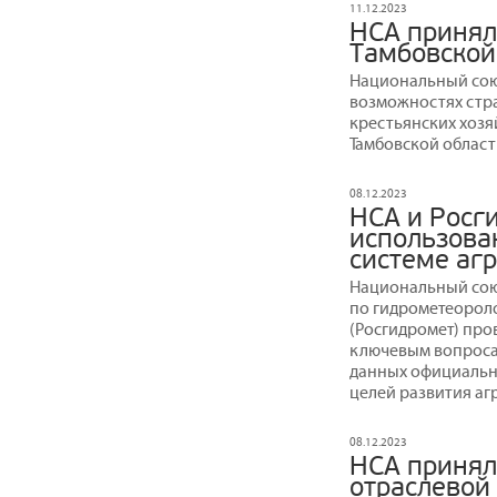
11.12.2023
НСА принял
Тамбовской
Национальный сою
возможностях стра
крестьянских хозя
Тамбовской област
08.12.2023
НСА и Росг
использова
системе аг
Национальный сою
по гидрометеорол
(Росгидромет) пр
ключевым вопроса
данных официальн
целей развития аг
08.12.2023
НСА принял
отраслевой