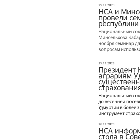
29.11.2023
НСА и Минс
провели се
республики
Национальный сою
Минсельхоза Каба
ноября семинар дл
вопросам использ
29.11.2023
Президент 
аграриям У
существенн
страховани
Национальный сою
до весенней посе
Удмуртии в более 
инструмент страхо
28.11.2023
НСА информ
стола в Со