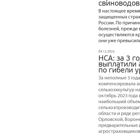
свиноводов
В настоящее время
защищенных страх
России. По причи
болезней, прежде 
осуществляются кр
они уже превысили
04.12.2023
НСА: за 3 г
выплатили 
по гибели у
За неполные 3 год
компенсировала а
сельхозхкультур на
октябрь 2023 года
наибольший объем
сельхозпроизводит
области и ряде ре
Орловской, Вороне
предварительные 
агростраховщиков