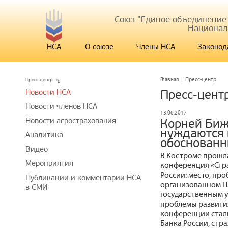
Союз "Единое объединение
Национал
НСА
О союзе
Члены НСА
Законод
Пресс-центр
Главная
|
Пресс-центр
Новости НСА
Пресс-цент
Новости членов НСА
13.06.2017
Новости агрострахования
Корней Биж
нуждаются 
Аналитика
обоснованн
Видео
В Костроме прошл
Мероприятия
конференция «Стра
России: место, пр
Публикации и комментарии НСА
организованном П
в СМИ
государственным 
проблемы развития
конференции стал
Банка России, стр