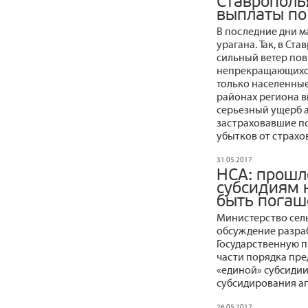
Ставрополь
выплаты по
В последние дни м
урагана. Так, в С
сильный ветер повр
непрекращающихся
только населенные
районах региона в
серьезный ущерб а
застраховавшие по
убытков от страхо
31.05.2017
НСА: прошл
субсидиям 
быть погаш
Министерство сель
обсуждение разра
Государственную п
части порядка пр
«единой» субсидии
субсидирования а
26.05.2017