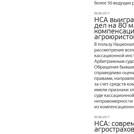
более 50 ведущих 
06.06.2017
НСА выиграл
дел на 80 
компенсаци
агроюристо
В пользу Национа
рассмотрение всех 
кассационной инс
Арбитражным судом
Обращение бывших
справедливо оцен
правами, направл
за счет средств к
имели признаки зл
суде кассационной
неправомерности 
из компенсационн
05.06.2017
НСА: совре
агрострахо