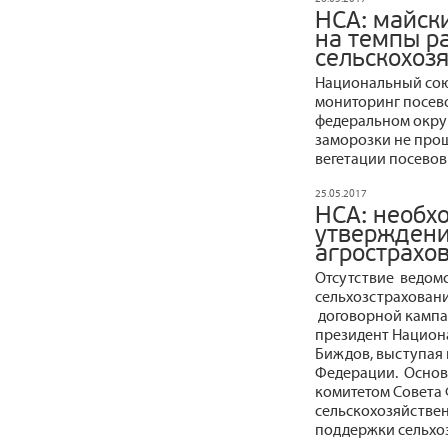
НСА: майск
на темпы р
сельскохоз
Национальный сою
мониторинг посево
федеральном окру
заморозки не прош
вегетации посевов 
25.05.2017
НСА: необх
утверждени
агрострахо
Отсутствие ведом
сельхозстрахованию
договорной кампа
президент Национ
Биждов, выступая 
Федерации. Основ
комитетом Совета 
сельскохозяйствен
поддержки сельхо