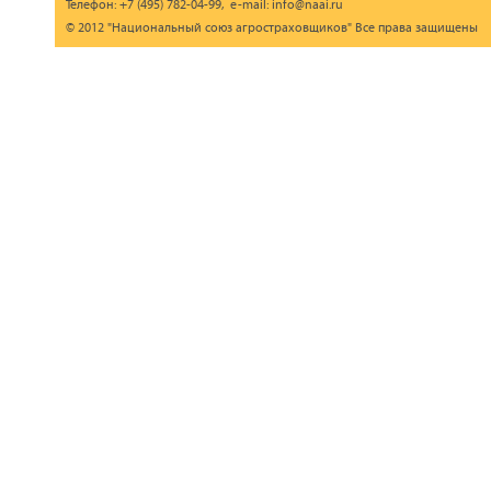
Телефон: +7 (495) 782-04-99, e-mail: info@naai.ru
© 2012 "Национальный союз агростраховщиков" Все права защищены