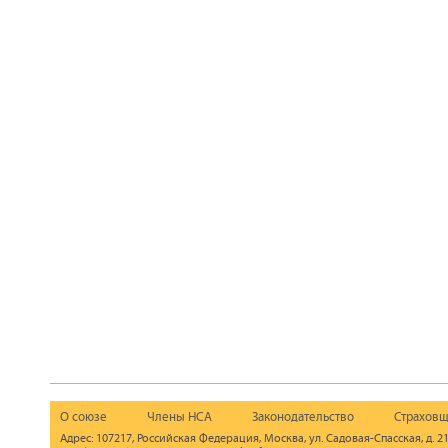
О союзе
Члены НСА
Законодательство
Страховщ
Адрес: 107217, Российская Федерация, Москва, ул. Садовая-Спасская, д. 21