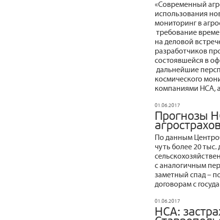
«Современный агро
использования нов
мониторинг в агро
требование времен
на деловой встрече
разработчиков пр
состоявшейся в оф
дальнейшие персп
космического мон
компаниями НСА, а
01.06.2017
Прогнозы Н
агрострахо
По данным Центроб
чуть более 20 тыс
сельскохозяйствен
с аналогичным пер
заметный спад – п
договорам с госуд
01.06.2017
НСА: застр